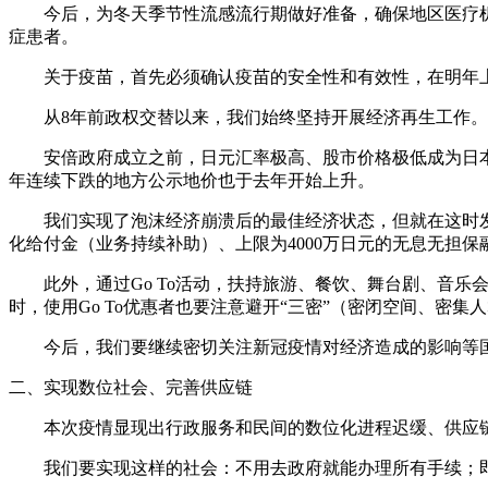
今后，为冬天季节性流感流行期做好准备，确保地区医疗机构
症患者。
关于疫苗，首先必须确认疫苗的安全性和有效性，在明年上
从8年前政权交替以来，我们始终坚持开展经济再生工作。
安倍政府成立之前，日元汇率极高、股市价格极低成为日本经
年连续下跌的地方公示地价也于去年开始上升。
我们实现了泡沫经济崩溃后的最佳经济状态，但就在这时发生
化给付金（业务持续补助）、上限为4000万日元的无息无担保
此外，通过Go To活动，扶持旅游、餐饮、舞台剧、音乐会
时，使用Go To优惠者也要注意避开“三密”（密闭空间、密
今后，我们要继续密切关注新冠疫情对经济造成的影响等国
二、实现数位社会、完善供应链
本次疫情显现出行政服务和民间的数位化进程迟缓、供应链
我们要实现这样的社会：不用去政府就能办理所有手续；即