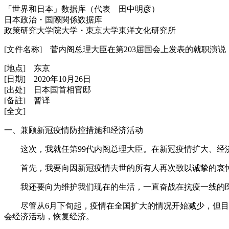
「世界和日本」数据库（代表 田中明彦）
日本政治・国際関係数据库
政策研究大学院大学・東京大学東洋文化研究所
[文件名称] 菅内阁总理大臣在第203届国会上发表的就职演说
[地点] 东京
[日期] 2020年10月26日
[出处] 日本国首相官邸
[备註] 暂译
[全文]
一、兼顾新冠疫情防控措施和经济活动
这次，我就任第99代内阁总理大臣。在新冠疫情扩大、经济
首先，我要向因新冠疫情去世的所有人再次致以诚挚的哀
我还要向为维护我们现在的生活，一直奋战在抗疫一线的医
尽管从6月下旬起，疫情在全国扩大的情况开始减少，但目前
会经济活动，恢复经济。