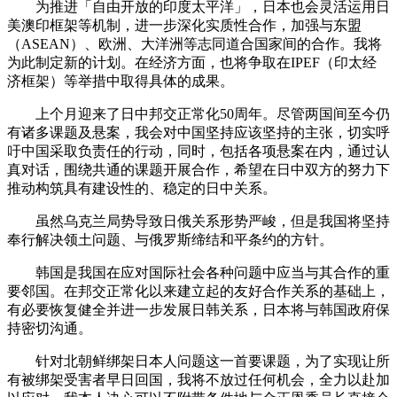
为推进「自由开放的印度太平洋」，日本也会灵活运用日
美澳印框架等机制，进一步深化实质性合作，加强与东盟
（ASEAN）、欧洲、大洋洲等志同道合国家间的合作。我将
为此制定新的计划。在经济方面，也将争取在IPEF（印太经
济框架）等举措中取得具体的成果。
上个月迎来了日中邦交正常化50周年。尽管两国间至今仍
有诸多课题及悬案，我会对中国坚持应该坚持的主张，切实呼
吁中国采取负责任的行动，同时，包括各项悬案在内，通过认
真对话，围绕共通的课题开展合作，希望在日中双方的努力下
推动构筑具有建设性的、稳定的日中关系。
虽然乌克兰局势导致日俄关系形势严峻，但是我国将坚持
奉行解决领土问题、与俄罗斯缔结和平条约的方针。
韩国是我国在应对国际社会各种问题中应当与其合作的重
要邻国。在邦交正常化以来建立起的友好合作关系的基础上，
有必要恢复健全并进一步发展日韩关系，日本将与韩国政府保
持密切沟通。
针对北朝鲜绑架日本人问题这一首要课题，为了实现让所
有被绑架受害者早日回国，我将不放过任何机会，全力以赴加