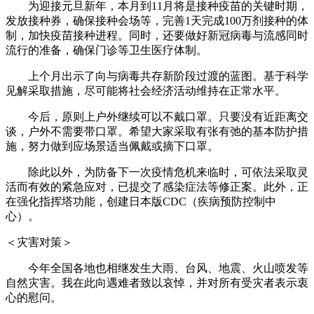
为迎接元旦新年，本月到11月将是接种疫苗的关键时期，
发放接种券，确保接种会场等，完善1天完成100万剂接种的体
制，加快疫苗接种进程。同时，还要做好新冠病毒与流感同时
流行的准备，确保门诊等卫生医疗体制。
上个月出示了向与病毒共存新阶段过渡的蓝图。基于科学
见解采取措施，尽可能将社会经济活动维持在正常水平。
今后，原则上户外继续可以不戴口罩。只要没有近距离交
谈，户外不需要带口罩。希望大家采取有张有弛的基本防护措
施，努力做到应场景适当佩戴或摘下口罩。
除此以外，为防备下一次疫情危机来临时，可依法采取灵
活而有效的紧急应对，已提交了感染症法等修正案。此外，正
在强化指挥塔功能，创建日本版CDC（疾病预防控制中
心）。
＜灾害对策＞
今年全国各地也相继发生大雨、台风、地震、火山喷发等
自然灾害。我在此向遇难者致以哀悼，并对所有受灾者表示衷
心的慰问。