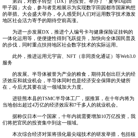
第四，对数字转型（DX）的投资。举办了「夏季Digi田
甲子园」大会，参与者竞相展示为实现数字田园都市国家构想
的举措。大会盛大举办，令人感受到人们对运用数字技术激发
地区社会活力寄予的期待空前高涨。
为进一步发展DX，推进个人编号卡与健康保险证挂钩的
一体化运用等，使便捷性得到飞跃提升，加快向全体国民普及
的步伐，同时重点扶持地区社会数字技术的实际运用。
此外，推进运用元宇宙、NFT（非同质化通证）等Web3.0
服务
的发展。半导体被誉为产业的粮食，期待其创出巨大的经
济效应和就业机会，半导体同时也是经济安全保障的关键所
在，今后尤其要在这一领域加大力度。
进驻熊本县的TSMC半导体工厂，据推算，在十年内将为
当地创出超过4万亿的经济效应和7千多人的就业机会。
据称仅日本一个国家，十年内就需要增加10万亿投资，我
们将把官民的投资集中到这一领域。
本次综合经济对策将强化最尖端技术的研发举措，包括核