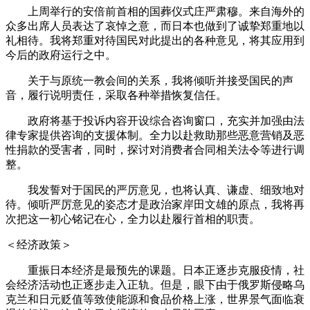
上周举行的安倍前首相的国葬仪式庄严肃穆。来自海外的
众多出席人员表达了哀悼之意，而日本也做到了诚挚郑重地以
礼相待。我将郑重对待国民对此提出的各种意见，将其应用到
今后的政府运行之中。
关于与原统一教会间的关系，我将倾听并接受国民的声
音，履行说明责任，采取各种举措恢复信任。
政府将基于投诉内容开设综合咨询窗口，充实并加强由法
律专家提供咨询的支援体制。全力以赴救助那些恶意营销及恶
性捐款的受害者，同时，探讨对消费者合同相关法令等进行调
整。
我发誓对于国民的严厉意见，也将认真、谦虚、细致地对
待。倾听严厉意见的姿态才是政治家岸田文雄的原点，我将再
次把这一初心铭记在心，全力以赴履行首相的职责。
＜经济政策＞
重振日本经济是最预先的课题。日本正逐步克服疫情，社
会经济活动也正逐步走入正轨。但是，眼下由于俄罗斯侵略乌
克兰和日元贬值等致使能源和食品价格上涨，世界景气面临衰