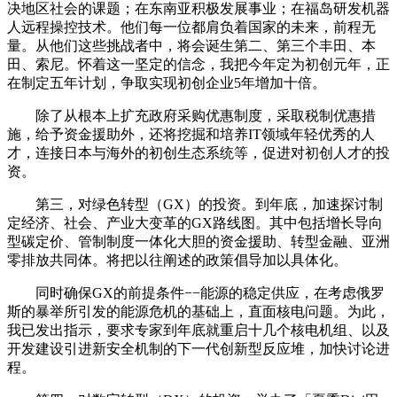
决地区社会的课题；在东南亚积极发展事业；在福岛研发机器
人远程操控技术。他们每一位都肩负着国家的未来，前程无
量。从他们这些挑战者中，将会诞生第二、第三个丰田、本
田、索尼。怀着这一坚定的信念，我把今年定为初创元年，正
在制定五年计划，争取实现初创企业5年增加十倍。
除了从根本上扩充政府采购优惠制度，采取税制优惠措
施，给予资金援助外，还将挖掘和培养IT领域年轻优秀的人
才，连接日本与海外的初创生态系统等，促进对初创人才的投
资。
第三，对绿色转型（GX）的投资。到年底，加速探讨制
定经济、社会、产业大变革的GX路线图。其中包括增长导向
型碳定价、管制制度一体化大胆的资金援助、转型金融、亚洲
零排放共同体。将把以往阐述的政策倡导加以具体化。
同时确保GX的前提条件−−能源的稳定供应，在考虑俄罗
斯的暴举所引发的能源危机的基础上，直面核电问题。为此，
我已发出指示，要求专家到年底就重启十几个核电机组、以及
开发建设引进新安全机制的下一代创新型反应堆，加快讨论进
程。