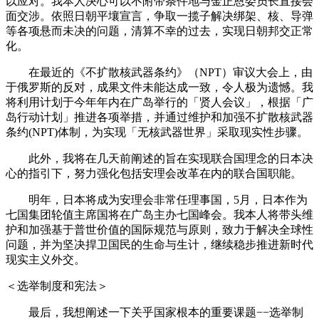
以应对。我本人决心可以不附带条件地与金正恩委员长直接会
面交涉。依照日朝平壤宣言，争取一揽子解决绑架、核、导弹
等各项悬而未决的问题，清算不幸的过去，实现日朝邦交正常
化。
在最近的《不扩散核武器条约》（NPT）审议大会上，由
于俄罗斯的反对，成果文件未能达成一致，令人极为遗憾。我
将利用计划于今年年内在广岛举行的「贤人会议」，根据「广
岛行动计划」推进各项举措，并通过维护和加强不扩散核武器
条约(NPT)体制，为实现「无核武器世界」采取现实性步骤。
此外，我将在几天前阐述的旨在实现联合国理念的日本决
心的指引下，努力强化包括安理会改革在内的联合国职能。
明年，日本将成为安理会非常任理事国，5月，日本作为
七国集团轮值主席国将在广岛主办七国峰会。我本人将带头维
护和加强基于普世价值的国际规范与原则，致力于解决全球性
问题，并为坚决捍卫国民的生命与生计，继续稳步推进新时代
现实主义外交。
＜选举制度和宪法＞
最后，我想阐述一下关乎国家根本的重要课题−−选举制