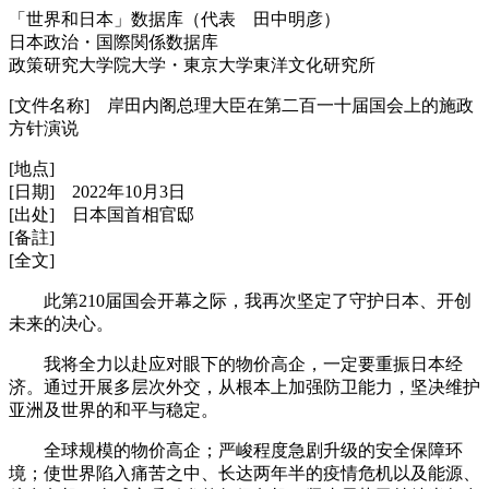
「世界和日本」数据库（代表 田中明彦）
日本政治・国際関係数据库
政策研究大学院大学・東京大学東洋文化研究所
[文件名称] 岸田内阁总理大臣在第二百一十届国会上的施政
方针演说
[地点]
[日期] 2022年10月3日
[出处] 日本国首相官邸
[备註]
[全文]
此第210届国会开幕之际，我再次坚定了守护日本、开创
未来的决心。
我将全力以赴应对眼下的物价高企，一定要重振日本经
济。通过开展多层次外交，从根本上加强防卫能力，坚决维护
亚洲及世界的和平与稳定。
全球规模的物价高企；严峻程度急剧升级的安全保障环
境；使世界陷入痛苦之中、长达两年半的疫情危机以及能源、