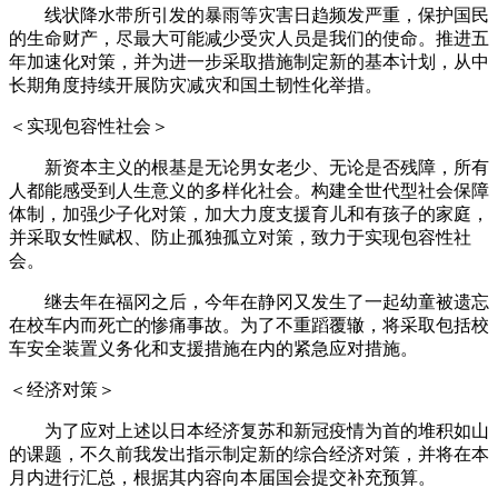
线状降水带所引发的暴雨等灾害日趋频发严重，保护国民
的生命财产，尽最大可能减少受灾人员是我们的使命。推进五
年加速化对策，并为进一步采取措施制定新的基本计划，从中
长期角度持续开展防灾减灾和国土韧性化举措。
＜实现包容性社会＞
新资本主义的根基是无论男女老少、无论是否残障，所有
人都能感受到人生意义的多样化社会。构建全世代型社会保障
体制，加强少子化对策，加大力度支援育儿和有孩子的家庭，
并采取女性赋权、防止孤独孤立对策，致力于实现包容性社
会。
继去年在福冈之后，今年在静冈又发生了一起幼童被遗忘
在校车内而死亡的惨痛事故。为了不重蹈覆辙，将采取包括校
车安全装置义务化和支援措施在内的紧急应对措施。
＜经济对策＞
为了应对上述以日本经济复苏和新冠疫情为首的堆积如山
的课题，不久前我发出指示制定新的综合经济对策，并将在本
月内进行汇总，根据其内容向本届国会提交补充预算。