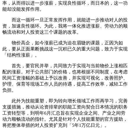
率，从而得以进一步涨薪，实现良性循环，而日本的，这一功
能却没能发挥作用。
而这一循环一旦正常发挥作用，就能进一步推动对人的投
资，加速良性循环。为此，我将一体化推进涨薪、劳动力的顺
畅流动和对人投资这三个课题的改革。
物价高企，如今涨薪已成为迫在眉睫的课题，正因为如
此，要从正面果断挑战这一沉积已久的重大问题，致力于实现
「结构性涨薪」。
首先，要官民并举，共同致力于实现与当前物价上涨相匹
配的涨薪。对于公共部门的价格，也将根据不同制度，在考虑
民间工资涨幅的基础上予以改善，并实现可视化，改善照护、
护理、保育等现场工作人员的待遇，提高工作效率，减轻工作
负担。
此外为技能重塑，即为转向增长领域工作而再学习，完善
支援措施，推动从论资排辈的职能工资向契合日本情况的职务
工资转型等，到明年6月汇总旨在实现企业之间、产业之间劳
动力顺畅流动的指针。尤其是针对个人技能重塑的官方援助，
将把整体举措的对人投资扩充到「5年1万亿日元」。