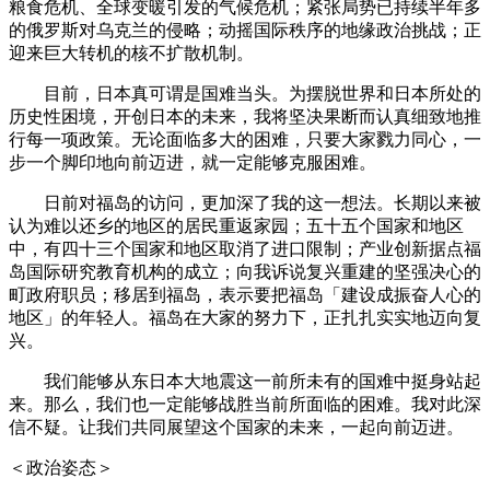
粮食危机、全球变暖引发的气候危机；紧张局势已持续半年多
的俄罗斯对乌克兰的侵略；动摇国际秩序的地缘政治挑战；正
迎来巨大转机的核不扩散机制。
目前，日本真可谓是国难当头。为摆脱世界和日本所处的
历史性困境，开创日本的未来，我将坚决果断而认真细致地推
行每一项政策。无论面临多大的困难，只要大家戮力同心，一
步一个脚印地向前迈进，就一定能够克服困难。
日前对福岛的访问，更加深了我的这一想法。长期以来被
认为难以还乡的地区的居民重返家园；五十五个国家和地区
中，有四十三个国家和地区取消了进口限制；产业创新据点福
岛国际研究教育机构的成立；向我诉说复兴重建的坚强决心的
町政府职员；移居到福岛，表示要把福岛「建设成振奋人心的
地区」的年轻人。福岛在大家的努力下，正扎扎实实地迈向复
兴。
我们能够从东日本大地震这一前所未有的国难中挺身站起
来。那么，我们也一定能够战胜当前所面临的困难。我对此深
信不疑。让我们共同展望这个国家的未来，一起向前迈进。
＜政治姿态＞