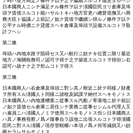
ノ時ハ雙方商定ノ條件ヲ以テ之ヲ繼續スルコト隨意タルヘシ
日本國商人ニシテ滿足ナル條件ヲ以テ淸國臣民ヨリ倉庫及埠
頭ヲ賃借スルコト能ハサルトキハ地方官吏ハ總督巡撫又ハ商
務大臣ト協議ノ上前記ノ如ク賃借ヲ繼續シ得ルノ條件ヲ以テ
公平ナル時價ニテ貸渡スヘキ倉庫及埠頭ヲ設備スルコトヲ取
計フヘシ
第二條
埠頭ハ內地水路ヲ阻碍セス又ハ航行ニ妨ナキ位置ニ限リ最近
地方ノ海關稅務司ノ認󠄁可ヲ得テ之ヲ築造󠄁スルコトヲ得但シ右
認󠄁可ハ故ナク之ヲ拒ムコトヲ得ス
第三條
日本國商人ハ右倉庫及埠頭ニ對シ其ノ附近ニ於テ同樣ノ財產
ヲ所󠄁有スル淸國人ト同樣ニ諸稅及賦課ヲ納󠄁付スヘキモノトス
日本國商人ハ內地運槽業ニ從事スル汽船ノ寄港地ニ於テ前記
ノ如ク賃借セル倉庫ニ居住シテ業務ニ從事セシムル代理人又
ハ雇員ニハ淸國人ノミヲ使用スヘキモノトス但シ日本國商人
ハ其ノ事務視察ノ爲メ隨事自ラ該地ニ出張スルコトヲ得淸國
臣民ニ對スル淸國ノ現存管轄權ハ本項ノ爲メ何等減損又ハ妨
礙セラレサルモノトス