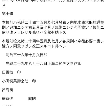
ス
第十條
本規則ハ光緖二十四年五月及七月發布ノ內地水路汽船航通󠄁規
則ノ追加ニシテ右五月及七月ノ規則ニシテ今囘協定ノ規則ニ
依リ改メラレサル條項ハ全然有効トス
本規則竝光緖二十四年五月及七月ノ各規則ハ今後必要󠄁ニ應シ
雙方ノ同意ヲ以テ改正スルコト得ヘシ
明治三十六年十月八日卽
光緖二十九年八月十八日上海ニ於テ之ヲ作ル
日置益 印
小田切萬壽之助 印
呂海寰
盛宣懷 關防