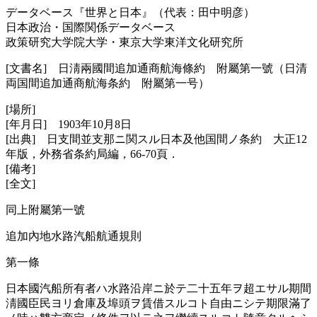
データベース『世界と日本』（代表：田中明彦）
日本政治・国際関係データベース
政策研究大学院大学・東京大学東洋文化研究所
[文書名] 日淸兩國間追加通󠄁商航海條約 附屬第一號（日清
両国間追加通商航海条約 附屬第一号）
[場所]
[年月日] 1903年10月8日
[出典] 日支間並支那ニ関スル日本及他国間ノ条約 大正12
年版，外務省条約局編，66-70頁．
[備考]
[全文]
同上附屬第一號
追加內地水路汽船航通󠄁規則
第一條
日本國汽船所󠄁有者ハ水路沿岸ニ於テ二十五年ヲ超エサル期間
淸國臣民ヨリ倉庫及埠頭ヲ賃借スルコト自由ニシテ期限滿了