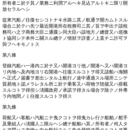
所󠄁有者ニ於テ其ノ業務ニ利潤アルヘキ見込アルトキニ限リ開
放セラルヘシ
從來汽船ノ往復セシコトナキ水路ニ其ノ航通󠄁ヲ開カムトスル
場合ニ於テハ先ツ最近開港所󠄁在稅務司ニ其ノ旨ヲ申出テ該稅
務司ハ之ヲ商務大臣ニ通󠄁牒シ同大臣ハ該地方ノ總督又ハ巡撫
ト協同シテ本件ニ關スル總テノ情狀ヲ詳査ノ上直チニ許可ヲ
與フヘキモノトス
第八條
登錄汽船ハ一港內ニ於テ又ハ開港ヨリ他ノ開港ヘ又ハ開港ヨ
リ內地へ及內地ヨリ右開港ヘ往復スルコトヲ得又該船ハ海關
ヘ正式ノ届書ヲ差出シタル上航行ノ途中通󠄁過スル場所󠄁ニシテ
貿易地ト認󠄁メラレタル所󠄁ニ於テ乗客又ハ荷物ヲ陸揚又ハ搭載
スルコトヲ得但シ淸國政府ノ承諾ヲ得タル場合ヲ除クノ外專
ラ內地間ノミ往復スルコトヲ得ス
第九條
荷船又ハ客船ハ汽船ニテ曳クコトヲ得曳カレ行ク船舶ノ舵手
及乗組人ハ淸國人ニ限ルヘシ總テ船舶ハ其ノ所󠄁有者ノ何人タ
ルヲ問ハス內地ヘ向ケ航行スルニ先チ登錄ヲ受クルコトヲ要󠄁