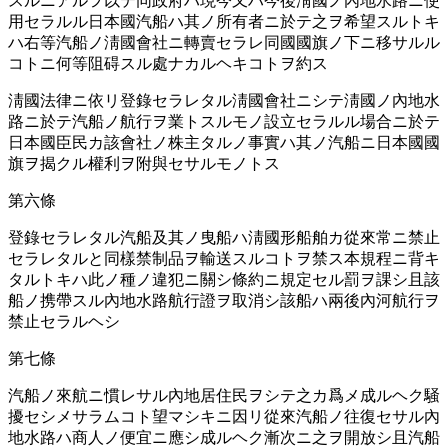
スルニアルヲ以テ同政府ハ現今又ハ今後淸國ノ內地水路ニ使
用セラルル日本國汽船ハ其ノ所󠄁有者ニ於テ之ヲ希望スルトキ
ハ右等汽船ノ淸國會社ニ轉賣セラレ同國國旗ノ下ニ移サルル
コトニ何等阻碍スル處ナカルヘキコトヲ約ス
淸國法律ニ依リ登錄セラレタル淸國會社ニシテ淸國ノ內地水
路ニ於テ汽船ノ航行ヲ業トスルモノ設立セラルル場合ニ於テ
日本國臣民カ該會社ノ株主タルノ事實ハ其ノ汽船ニ日本國國
旗ヲ揭クル權利ヲ附與セサルモノトス
第六條
登錄セラレタル汽船及其ノ曳船ハ淸國形船舶カ從來常ニ禁止
セラレタルと同樣禁制品ヲ輸送スルコトヲ禁ス本規程ニ背キ
タルトキハ此ノ種ノ違犯ニ關シ條約ニ規定セル罰ヲ課シ且該
船ノ携帶スル內地水路航行證ヲ取消シ該船ハ兩後內河航行ヲ
禁止セラルヘシ
第七條
汽船ノ來航ニ慣レサル內地居住民ヲシテ之カ爲メ成ルヘク騒
擾セシメサラムコト望マシキニ因リ從來汽船ノ往復セサル內
地水路ハ商人ノ便宜ニ應シ成ルヘク漸次ニ之ヲ開放シ且汽船