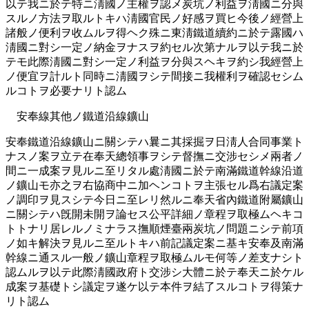
以テ我ニ於テ特ニ淸國ノ主權ヲ認メ炭坑ノ利益ヲ淸國ニ分與
スルノ方法ヲ取ルトキハ淸國官民ノ好感ヲ買ヒ今後ノ經營上
諸般ノ便利ヲ收ムルヲ得ヘク殊ニ東淸鐵道續約ニ於テ露國ハ
淸國ニ對シ一定ノ納金ヲナスヲ約セル次第ナルヲ以テ我ニ於
テモ此際淸國ニ對シ一定ノ利益ヲ分與スヘキヲ約シ我經營上
ノ便宜ヲ計ルト同時ニ淸國ヲシテ間接ニ我權利ヲ確認セシム
ルコトヲ必要ナリト認ム
安奉線其他ノ鐵道沿線鑛山
安奉鐵道沿線鑛山ニ關シテハ曩ニ其採掘ヲ日淸人合同事業ト
ナスノ案ヲ立テ在奉天總領事ヲシテ督撫ニ交涉セシメ兩者ノ
間ニ一成案ヲ見ルニ至リタル處淸國ニ於テ南滿鐵道幹線沿道
ノ鑛山モ亦之ヲ右協商中ニ加ヘンコトヲ主張セル爲右議定案
ノ調印ヲ見スシテ今日ニ至レリ然ルニ奉天省內鐵道附屬鑛山
ニ關シテハ旣開未開ヲ論セス公平詳細ノ章程ヲ取極ムヘキコ
トトナリ居レルノミナラス撫順煙臺兩炭坑ノ問題ニシテ前項
ノ如キ解決ヲ見ルニ至ルトキハ前記議定案ニ基キ安奉及南滿
幹線ニ通スル一般ノ鑛山章程ヲ取極ムルモ何等ノ差支ナシト
認ムルヲ以テ此際淸國政府ト交涉シ大體ニ於テ奉天ニ於ケル
成案ヲ基礎トシ議定ヲ遂ケ以テ本件ヲ結了スルコトヲ得策ナ
リト認ム