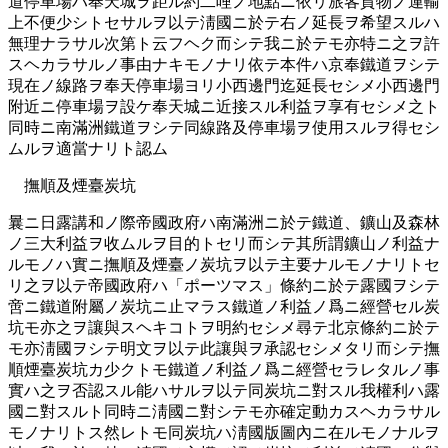
道停車場ハ奉天城ヲ距ル約二哩ノ地點ニ依リ旅客貨物ノ運輸
上不便少シトセサルヲ以テ淸國ニ於テ右ノ延長ヲ希望スルハ
無理ナラサル次第ト云フヘク而シテ我ニ於テモ亦特ニ之ヲ許
スヘカラサルノ事由ナキモノナリ依テ本件ハ京奉鐵道ヲシテ
現在ノ線路ヲ奉天停車場ヨリ小西邊門迄延長セシメ小西邊門
附近ニ停車場ヲ設ケ奉天城ニ近接スル利益ヲ享有セシメ之ト
同時ニ南滿洲鐵道ヲシテ同線路及停車場ヲ使用スルヲ得セシ
ムルヲ適當ナリト認ム
撫順及煙臺炭坑
曩ニ日露講和ノ際帝國政府ハ南滿洲ニ於テ鐵道、鑛山及森林
ノ三大利益ヲ收ムルヲ目的トセリ而シテ其所謂鑛山ノ利益ナ
ルモノハ實ニ撫順及煙臺ノ炭坑ヲ以テ主要ナルモノナリトセ
リ之ヲ以テ帝國政府ハ「ポーツマス」條約ニ於テ露國ヲシテ
啻ニ鐵道附屬ノ炭坑ニ止マラス鐵道ノ利益ノ爲ニ經營セル炭
坑モ亦之ヲ讓與スヘキコトヲ明約セシメ尋テ北京條約ニ於テ
モ亦淸國ヲシテ明文ヲ以テ此讓與ヲ承認セシメタリ而シテ撫
順煙臺炭坑カ少クトモ鐵道ノ利益ノ爲ニ經營セラレタルノ事
實ハ之ヲ否認スル能ハサルヲ以テ同炭坑ニ對スル我權利ハ露
國ニ對スルト同時ニ淸國ニ對シテモ亦確定動カスヘカラサル
モノナリトス然レトモ同炭坑ハ淸國版圖內ニ在ルモノナルヲ