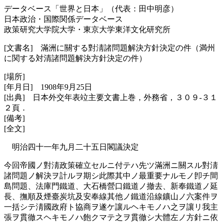
データベース「世界と日本」（代表：田中明彦）
日本政治・国際関係データベース
政策研究大学院大学・東京大学東洋文化研究所
[文書名] 滿洲に關する對淸諸問題解決方針決定の件（満州
に関する対清諸問題解決方針決定の件）
[場所]
[年月日] 1908年9月25日
[出典] 日本外交年表竝主要文書上巻，外務省，３０９-３１
２頁．
[備考]
[全文]
明治四十一年九月二十五日閣議決定
今回帝國ノ對淸政策確立セルニ付テハ先ツ滿洲ニ關スル對淸
諸問題ノ解決ヲ計ルヲ期シ此際其中ノ最重要ナルモノ卽チ間
島問題、法庫門鐵道、大石橋營口鐵道ノ撤去、新奉鐵道ノ延
長、撫順及煙臺炭坑及安奉線其他ノ鐵道沿線鑛山ノ六案件ヲ
一括シテ淸國政府ト協商ヲ遂ケ讓ルヘキモノハ之ヲ讓リ我主
張ヲ貫徹スヘキモノハ飽クマテ之ヲ貫徹シ大體左ノ方針ニ依