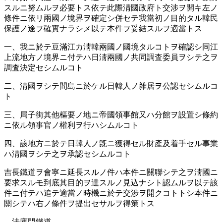
スルニ努ムルヲ必要トス依テ此際淸國政府ト交涉ヲ開キ左ノ
條件ニ依リ兩國ノ境界ヲ確定シ併セテ我當初ノ目的タル韓民
保護ノ途ヲ確實ナラシメ以テ本件ヲ妥結スルヲ適當トス
一、我ニ於テ豆滿江カ淸韓兩國ノ國境タルコトヲ確認シ同江
上流地方ノ境界ニ付テハ日淸兩國ノ共同調査委員ヲシテ之ヲ
調査決定セシムルコト
二、淸國ヲシテ間島ニ於ケル日韓人ノ雜居ヲ公認セシムルコ
ト
三、局子街其他樞要ノ地ニ帝國領事館又ハ分館ヲ設置シ條約
ニ依ル領事官ノ權利ヲ行ハシムルコト
四、該地方ニ於テ日韓人ノ旣ニ獲得セル財產及着手セル事業
ハ淸國ヲシテ之ヲ承認セシムルコト
吉長鐵道ヲ會寧ニ延長スルノ件ハ本件ニ關聯シテ之ヲ淸國ニ
要求スルモ到底其目的ヲ達スルノ見込ナシト認ムルヲ以テ該
件ニ付テハ追テ適當ノ時機ニ於テ交涉ヲ開クコトトシ本件ニ
關シテハ右ノ條件ヲ提出セサルヲ得策トス
法庫門鐵道