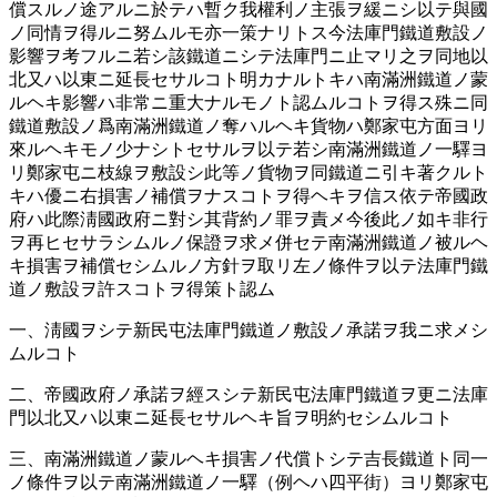
償スルノ途アルニ於テハ暫ク我權利ノ主張ヲ緩ニシ以テ與國
ノ同情ヲ得ルニ努ムルモ亦一策ナリトス今法庫門鐵道敷設ノ
影響ヲ考フルニ若シ該鐵道ニシテ法庫門ニ止マリ之ヲ同地以
北又ハ以東ニ延長セサルコト明カナルトキハ南滿洲鐵道ノ蒙
ルヘキ影響ハ非常ニ重大ナルモノト認ムルコトヲ得ス殊ニ同
鐵道敷設ノ爲南滿洲鐵道ノ奪ハルヘキ貨物ハ鄭家屯方面ヨリ
來ルヘキモノ少ナシトセサルヲ以テ若シ南滿洲鐵道ノ一驛ヨ
リ鄭家屯ニ枝線ヲ敷設シ此等ノ貨物ヲ同鐵道ニ引キ著クルト
キハ優ニ右損害ノ補償ヲナスコトヲ得ヘキヲ信ス依テ帝國政
府ハ此際淸國政府ニ對シ其背約ノ罪ヲ責メ今後此ノ如キ非行
ヲ再ヒセサラシムルノ保證ヲ求メ併セテ南滿洲鐵道ノ被ルヘ
キ損害ヲ補償セシムルノ方針ヲ取リ左ノ條件ヲ以テ法庫門鐵
道ノ敷設ヲ許スコトヲ得策ト認ム
一、淸國ヲシテ新民屯法庫門鐵道ノ敷設ノ承諾ヲ我ニ求メシ
ムルコト
二、帝國政府ノ承諾ヲ經スシテ新民屯法庫門鐵道ヲ更ニ法庫
門以北又ハ以東ニ延長セサルヘキ旨ヲ明約セシムルコト
三、南滿洲鐵道ノ蒙ルヘキ損害ノ代償トシテ吉長鐵道ト同一
ノ條件ヲ以テ南滿洲鐵道ノ一驛（例ヘハ四平街）ヨリ鄭家屯