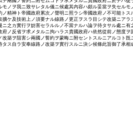
以テ兩國ノ誓約ニ附セムコトヲ求メタルニ貴國政府ニ於テハ徒
ルモノヲ我ニ致サレタル儀ニ候處其內容ハ頗ル妥當ヲ失セルモ
約ノ精神ト帝國政府累次ノ聲明ニ照ラシ帝國政府ノ不可能トス
取擴ケ及技術上ノ須要ナル線路ノ更正ヲスラ目シテ改築ニアラ
漫ニ之カ實行ヲ妨害セラルルノ不當ナルハ論ヲ待タサル處ニ有之
政府ノ反省ヲ求メタルニ拘ハラス貴國政府ハ依然從前ノ態度ヲ
ノ改築ヲ阻害シ兩國ノ誓約ヲ蒙晦ニ附セントスルニアルコト旣
待タス自ラ安奉線路ノ改築ヲ實行スルニ決シ候條此旨御了承相