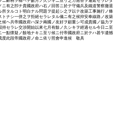
ラニ辭柄ヲ構ヘテ數月ノ久シキニ亘リ之カ應答ヲ遷延セラレタ
ノニ有之卽チ貴國政府ハ右ノ回答ニ於テ守備兵及鐵道警察撤退
ル所タルコト明白ナル問題ヲ提起シ之ヲ以テ改築工事施行ノ條
ストナシ一併之ヲ拒絕セラレタル儀ニ有之候抑安奉線路ノ改築
候ヘ共帝國政府ハ深ク兩國ノ友好ヲ顧重シ可成貴國ノ協力ヲ
固持セラレ交涉開始以來七月有餘ノ久シキヲ經過セル今日ニ至
ニ一點懷疑ノ餘地ナキニ至リ候ニ付帝國政府ニ於テハ甚乍遺憾
度此段帝國政府ノ命ニ依リ照會申進候 敬具