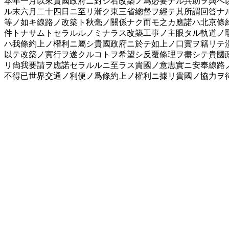
本年一月以來貴國政府ニ對シ右改築ノ爲必要ナル共助ヲ與へ
ル末六月二十四日ニ至リ漸ク東三省總督ヲ經テ其所謂回答ナ
等ノ如キ線路ノ改築ト秋毫ノ關係ナク而モ之カ應諾ハ北京條
件トナサムトセラルルノミナラス改築工事ノ主眼タル軌道ノ
ハ我條約上ノ權利ニ屬シ貴國政府ニ於テ如上ノ口實ヲ籍リテ
以テ改築ノ實行ヲ遂クルコトヲ希望シ反覆條理ヲ盡シテ貴國
リ尙我要請ヲ應諾セラルルニ至ラス貴國ノ意志實ニ安奉線路
不得已世界交通ノ利便ノ爲條約上ノ權利ニ據リ貴國ノ協力ヲ