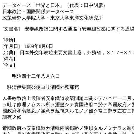
データベース「世界と日本」（代表：田中明彦）
日本政治・国際関係データベース
政策研究大学院大学・東京大学東洋文化研究所
[文書名] 安奉線改築に關する通牒（安奉線改築に関する通
[場所]
[年月日] 1909年8月6日
[出典] 日本外交年表竝主要文書上巻，外務省，３１７−３１
[備考]
[全文]
明治四十二年八月六日
駐淸伊集院公使ヨリ淸國外務部宛
以書翰致啓上候陳者安奉鐵道改築問題ニ關シテハ本年一二月
ヲ吐キ條理ノ存スル所ヲ瀝盡シテ貴國政府ニ於テ帝國政府ノ
國政府和衷陰忍ノ誠意ヲ藐視スルモノノ如ク常ニ辭ヲ左右ニ
訓有之候
帝國政府ハ安奉鐵道カ淸韓兩國鐵路ノ連鎖タルノミナラス歐