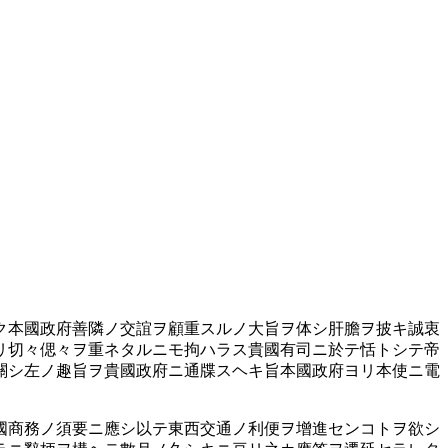
ク本國政府善隣ノ交誼ヲ顧重スルノ大旨ヲ体シ肝膽ヲ披キ誠衷
リ切々偲々ヲ重ネタルニモ拘ハラス貴國有司ニ於テ恬トシテ帝
關シ左ノ趣旨ヲ貴國政府ニ通牒スヘキ旨本國政府ヨリ本使ニ電
國商務ノ須要ニ應シ以テ東西交通ノ利便ヲ增進センコトヲ欲シ