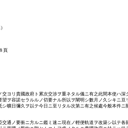
牒）
８頁
ノ交ヨリ貴國政府ト累次交涉ヲ重ネタル儀ニ有之此間本使ハ深
要望ヲ容諾セラルルノ切要ナル所以ヲ闡明シ數月ノ久シキニ亘
托シ曠日彌久ヲ以テ今日ニ至リタル次第ニ有之候處今般本件ニ
亞交通ノ要衝ニ方ルニ鑑ミ速ニ現在ノ輕便軌道ヲ改築シ以テ各