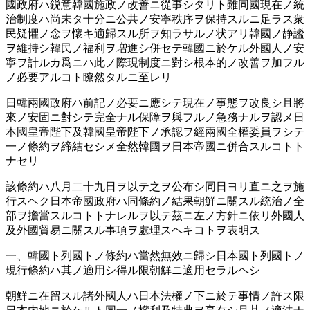
國政府ハ鋭意韓國施政ノ改善ニ從事シタリト雖同國現在ノ統
治制度ハ尚未タ十分ニ公共ノ安寧秩序ヲ保持スルニ足ラス衆
民疑懼ノ念ヲ懷キ適歸スル所ヲ知ラサルノ状アリ韓國ノ静謐
ヲ維持シ韓民ノ福利ヲ増進シ併セテ韓國ニ於ケル外國人ノ安
寧ヲ計ルカ爲ニハ此ノ際現制度ニ對シ根本的ノ改善ヲ加フル
ノ必要アルコト瞭然タルニ至レリ
日韓兩國政府ハ前記ノ必要ニ應シテ現在ノ事態ヲ改良シ且將
來ノ安固ニ對シテ完全ナル保障ヲ與フルノ急務ナルヲ認メ日
本國皇帝陛下及韓國皇帝陛下ノ承認ヲ經兩國全權委員ヲシテ
一ノ條約ヲ締結セシメ全然韓國ヲ日本帝國ニ併合スルコトト
ナセリ
該條約ハ八月二十九日ヲ以テ之ヲ公布シ同日ヨリ直ニ之ヲ施
行スヘク日本帝國政府ハ同條約ノ結果朝鮮ニ關スル統治ノ全
部ヲ擔當スルコトトナレルヲ以テ茲ニ左ノ方針ニ依リ外國人
及外國貿易ニ關スル事項ヲ處理スヘキコトヲ表明ス
一、韓國ト列國トノ條約ハ當然無效ニ歸シ日本國ト列國トノ
現行條約ハ其ノ適用シ得ル限朝鮮ニ適用セラルヘシ
朝鮮ニ在留スル諸外國人ハ日本法權ノ下ニ於テ事情ノ許ス限