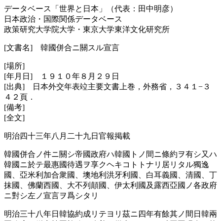
データベース「世界と日本」（代表：田中明彦）
日本政治・国際関係データベース
政策研究大学院大学・東京大学東洋文化研究所
[文書名] 韓國併合ニ關スル宣言
[場所]
[年月日] １９１０年８月２９日
[出典] 日本外交年表竝主要文書上巻，外務省，３４１−３
４２頁．
[備考]
[全文]
明治四十三年八月二十九日官報掲載
韓國併合ノ件ニ關シ帝國政府ハ韓國トノ間ニ條約ヲ有シ又ハ
韓國ニ於テ最惠國待遇ヲ享クヘキコトトナリ居リタル獨逸
國、亞米利加合衆國、墺地利洪牙利國、白耳義國、清國、丁
抹國、佛蘭西國、大不列顛國、伊太利國及露西亞國ノ各政府
ニ對シ左ノ宣言ヲ爲シタリ
明治三十八年日韓協約成リテヨリ茲ニ四年有餘其ノ間日韓兩