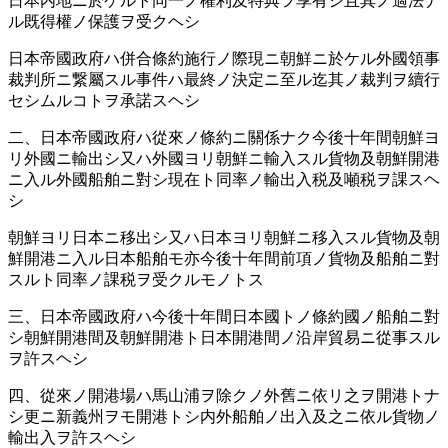
日本内地ニ於ケルト同一ノ權利及特典ヲ享有シ且其ノ適法ナ
ル既得權ノ保護ヲ受クヘシ
日本帝國政府ハ併合條約施行ノ際現ニ朝鮮ニ於ケル外國領事
裁判所ニ繋屬スル事件ハ最終ノ決定ニ至ル迄其ノ裁判ヲ續行
セシムルコトヲ承諾スヘシ
二、日本帝國政府ハ從來ノ條約ニ關係ナク今後十年間朝鮮ヨ
リ外國ニ輸出シ又ハ外國ヨリ朝鮮ニ輸入スル貨物及朝鮮開港
ニ入ル外國船舶ニ對シ現在ト同率ノ輸出入税及噸税ヲ課スヘ
シ
朝鮮ヨリ日本ニ移出シ又ハ日本ヨリ朝鮮ニ移入スル貨物及朝
鮮開港ニ入ル日本船舶モ亦今後十年間前項ノ貨物及船舶ニ對
スルト同率ノ課税ヲ受クルモノトス
三、日本帝國政府ハ今後十年間日本國トノ條約國ノ船舶ニ對
シ朝鮮開港間及朝鮮開港ト日本開港間ノ沿岸貿易ニ從事スル
ヲ許スヘシ
四、從來ノ開港場ハ馬山浦ヲ除クノ外舊ニ依リ之ヲ開港トナ
シ更ニ新義州ヲモ開港トシ内外船舶ノ出入及之ニ依ル貨物ノ
輸出入ヲ許スヘシ