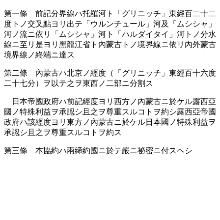
第一條 前記分界線ハ托羅河ト「グリニッチ」東經百二十二
度トノ交叉點ヨリ出テ「ウルンチュール」河及「ムシシャ」
河ノ流ニ依リ「ムシシャ」河ト「ハルダイタイ」河トノ分水
線ニ至リ是ヨリ黑龍江省ト內蒙古トノ境界線ニ依リ內外蒙古
境界線ノ終端ニ達ス
第二條 內蒙古ハ北京ノ經度（「グリニッチ」東經百十六度
二十七分）ヲ以テ之ヲ東西ノ二部ニ分割ス
日本帝國政府ハ前記經度ヨリ西方ノ內蒙古ニ於ケル露西亞
國ノ特殊利益ヲ承認シ且之ヲ尊重スルコトヲ約シ露西亞帝國
政府ハ該經度ヨリ東方ノ內蒙古ニ於ケル日本國ノ特殊利益ヲ
承認シ且之ヲ尊重スルコトヲ約ス
第三條 本協約ハ兩締約國ニ於テ嚴ニ祕密ニ付スヘシ