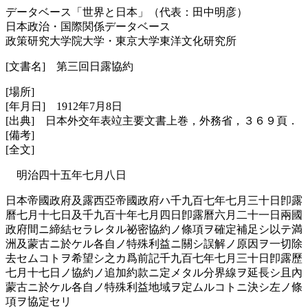
データベース「世界と日本」（代表：田中明彦）
日本政治・国際関係データベース
政策研究大学院大学・東京大学東洋文化研究所
[文書名] 第三回日露協約
[場所]
[年月日] 1912年7月8日
[出典] 日本外交年表竝主要文書上巻，外務省，３６９頁．
[備考]
[全文]
明治四十五年七月八日
日本帝國政府及露西亞帝國政府ハ千九百七年七月三十日卽露
曆七月十七日及千九百十年七月四日卽露曆六月二十一日兩國
政府間ニ締結セラレタル祕密協約ノ條項ヲ確定補足シ以テ満
洲及蒙古ニ於ケル各自ノ特殊利益ニ關シ誤解ノ原因ヲ一切除
去セムコトヲ希望シ之カ爲前記千九百七年七月三十日卽露歷
七月十七日ノ協約ノ追加約款ニ定メタル分界線ヲ延長シ且內
蒙古ニ於ケル各自ノ特殊利益地域ヲ定ムルコトニ決シ左ノ條
項ヲ協定セリ