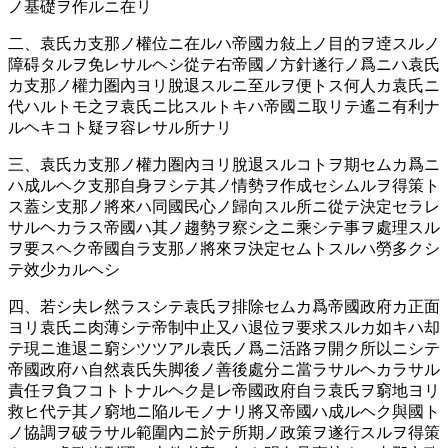
ノ基礎ヲ作ルニ在リ
二、袁氏カ支那ノ權位ニ在ルハ帝國カ敍上ノ目的ヲ逹スルノ
障碍タルヲ免レサルヘシ從テ右帝國ノ方針遂行ノ爲ニハ袁氏
カ支那ノ權力圏內ヨリ脫退スルニ至ルヲ便トス何人カ袁氏ニ
代ハルトモ之ヲ袁氏ニ比スルトキハ帝國ニ取リテ遙ニ有利ナ
ルヘキコト疑ヲ容レサル所ナリ
三、袁氏カ支那ノ權力圏內ヨリ脫退スルコトヲ期セムカ爲ニ
ハ成ルヘク支那自身ヲシテ其ノ情勢ヲ作成セシムルヲ得策ト
ス蓋シ支那ノ將來ハ同國民心ノ歸向スル所ニ從テ決定セラレ
サルヘカラス帝國ハ其ノ趨勢ヲ察シ之ニ乘シテ事ヲ處理スル
ヲ要スヘク帝國自ラ支那ノ將來ヲ決定セムトスルハ勞多クシ
テ效少カルヘシ
四、若シ夫レ然ラスシテ袁氏ヲ排除セムカ爲帝國政府カ正面
ヨリ袁氏ニ肉薄シテ帝制中止又ハ退位ヲ要求スルカ如キハ却
テ現ニ進退ニ窮シツツアル袁氏ノ爲ニ活路ヲ開ク所以ニシテ
帝國政府ハ自然袁氏失脚後ノ善後處分ニ當ラサルヘカラサル
責任ヲ負フコトトナルヘク是レ帝國政府自ラ袁氏ヲ窮地ヨリ
救ヒ代テ其ノ窮地ニ陥ルモノナリ將又帝國ハ成ルヘク與國ト
ノ協調ヲ破ラサル範圍內ニ於テ所期ノ政策ヲ遂行スルヲ得策