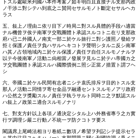
トスル處歐米列國ハ本件考案ノ如キ明白且直接ナル支那內政
ノ干涉ニ對シテハ到底之ニ賛同セサルモノト斷定セサルヘカ
ラス
五、敍上ノ理由ニ依リ目下ノ時局ニ對スル具體的手段ハ適當
ナル機曾ヲ俟テ南軍ヲ交戰團體ト承認スルコトニ在リ支那政
府ハ已ニ外國人ノ南支一部ニ於ケル旅行ニ對シ護照ノ發給ヲ
拒ミ保護ノ責任ヲ負ハサルヘキコトヲ聲明シタルニ反シ南軍
ハ其ノ占領地域內ニ於ケル保護ノ責任ヲ自任スルモノナルヲ
以テ今後南軍ノ活動ニ尙相當ノ發展ヲ見ルニ於テハ帝國カ之
ヲ交戰團體ト承認スルハ國際慣例ニ照シ正當ノ措置ト謂フヘ
シ
六、帝國ニ於ケル民間有志者ニシテ袁氏排斥ヲ目的トスル支
那人ノ活動ニ同情ヲ寄セ金品ヲ融通セントスルモノアリ政府
ハ公然之ヲ獎勵スルノ責任ヲ執ラサルト同時ニ之ヲ默認スル
ハ敍上ノ政策ニ適合スルモノナリ
七、對支方針以上各項ノ通決定シタル上ハ外務省專ラ之カ實
行ヲ調理シ嚴ニ行動ノ不統一ヲ防クコトヲ要ス
閣議席上尾崎法相ヨリ卷紙ニ數項ノ希望ヲ列記シテ提示セラ
ル其中注目スヘキハ（一）支那問題ニ關シ列國協調ノ爲メニ