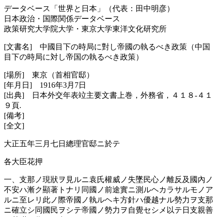
データベース「世界と日本」（代表：田中明彦）
日本政治・国際関係データベース
政策研究大学院大学・東京大学東洋文化研究所
[文書名] 中國目下の時局に對し帝國の執るべき政策（中国
目下の時局に対し帝国の執るべき政策）
[場所] 東京（首相官邸）
[年月日] 1916年3月7日
[出典] 日本外交年表竝主要文書上巻，外務省，４１８‐４１
９頁.
[備考]
[全文]
大正五年三月七日總理官邸ニ於テ
各大臣花押
一、支那ノ現狀ヲ見ルニ袁氏權威ノ失墜民心ノ離反及國內ノ
不安ハ漸ク顯著トナリ同國ノ前途實ニ測ルヘカラサルモノア
ルニ至レリ此ノ際帝國ノ執ルヘキ方針ハ優越ナル勢力ヲ支那
ニ確立シ同國民ヲシテ帝國ノ勢力ヲ自覺セシメ以テ日支親善