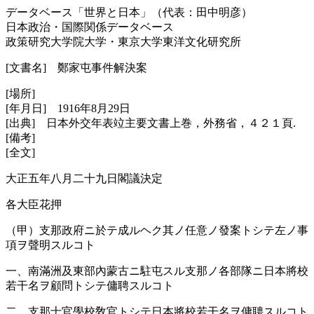
データベース「世界と日本」（代表：田中明彦）
日本政治・国際関係データベース
政策研究大学院大学・東京大学東洋文化研究所
[文書名] 鄭家屯事件解決案
[場所]
[年月日] 1916年8月29日
[出典] 日本外交年表竝主要文書上巻，外務省，４２１頁.
[備考]
[全文]
大正五年八月二十九日閣議決定
各大臣花押
（甲）支那政府ニ於テ成ルヘク其ノ任意ノ發案トシテ左ノ事
項ヲ聲明スルコト
一、南滿洲及東部內蒙古ニ駐屯スル支那ノ各部隊ニ日本將校
若干名ヲ顧問トシテ傭聘スルコト
二、支那士官學校敎官トシテ日本將校若干名ヲ傭聘スルコト