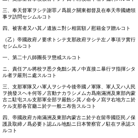
三、奉天督軍ヲシテ謝罪ノ爲親ク關東都督及在奉天帝國總領
事ヲ訪問セシムルコト
四、被害者又ハ其ノ遺族ニ對シ相當額ノ慰籍金ヲ贈ルコト
（乙）帝國政府ノ要求トシテ支那政府ヲシテ左ノ事項ヲ實行
セシムルコト
一、第二十八師團長ヲ懲戒スルコト
ニ、責任アル將校ヲ悉ク免黜シ其ノ中直接ニ暴行ヲ指揮シタ
ル者ヲ嚴刑ニ處スルコト
三、支那軍隊又ハ軍人ヲシテ今後帝國ノ軍隊、軍人又ハ人民
ヲ挑發スヘキ何等ノ言動ナカラシメムカ爲南滿洲及東部內蒙
古ニ駐屯スル支那軍全部ヲ嚴飭シ其ノ命令ノ寫ヲ右地方ニ於
ケル支那各官廳ニ於テ一般ニ布吿スルコト
四、帝國政府カ南滿洲及東部內蒙古ニ於テ在留帝國臣民ノ保
護及取締ノ爲必要ト認ムル地點ニ日本警察官ノ駐在ヲ承認ス
ルコト