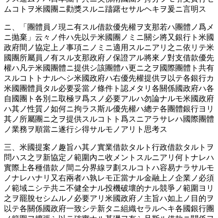
ムコトヲ米國團ニ勸獎スルニ躊躇セサルヘキヲ爰ニ言明ス
ニ、「團體員ノ現ニ有スル借款優先權ヲ支那若ハ團體ノ爲メ
ニ抛棄」云々ノ件ハ先以テ米國團ノミニ關シ將又銀行ト米國
政府間ノ協定上ノ事項ニノミニ適用スルニアリ之ニ依リテ米
國團所屬員ノ有スル支那政府ノ保證アル將來ノ對支借款優先
權ハ凡テ米國團體ニ提供シ該團體ハ更ニ之ヲ國際團體ト共有
スルコトトナルヘシ米國政府ハ右優先權提供ヲ以テ各銀行カ
米國團體員タル必要妥當ノ條件ト認メタリ各關係國政府ハ各
自國團ト各別ニ取極ヲ爲スノ必要アルハ勿論ナルモ米國政府
ハ其ノ性質ノ如何ニ拘ラス斯ル優先權ハ總テ各團體銀行ヨリ
其ノ所屬團ニ之ヲ提供スルコトト爲スニアラサレハ國際團體
ノ業務ヲ順當ニ遂行シ得サルモノアリト思考ス
三、米國提案ノ趣旨ハ其ノ實業借款タルト行政借款タルトヲ
問ハス之ヲ新協定ノ範圍內ニ收メントスルニアリ何トナレハ
實際上各種借款ノ間ニ分界線ヲ劃スルコトハ容易ナラサルモ
ノナレハナリ又右兩者ハ孰レモ正當ナル金融上ノ企業ノ必須
ノ範域ニシテ共ニ不健全ナル投機破壞的ナル競爭ノ範圍ヨリ
之ヲ罷脫セシムルノ必要アリ米國政府ノ主旨ハ如上ノ目的ヲ
以テ各關係國政府一致シテ新タニ組織セラルヘキ各國銀行團