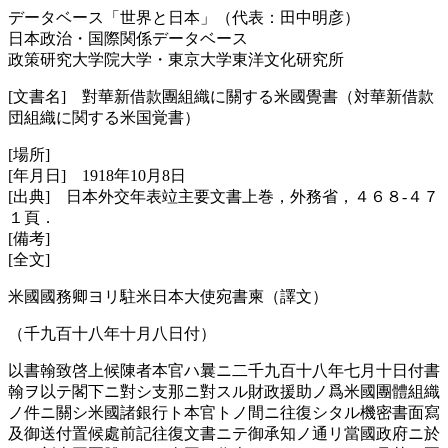
データベース「世界と日本」（代表：田中明彦）
日本政治・国際関係データベース
政策研究大学院大学・東京大学東洋文化研究所
[文書名] 對華新借款團組織に關する米國覺書（対華新借款
団組織に関する米国覚書）
[場所]
[年月日] 1918年10月8日
[出典] 日本外交年表竝主要文書上巻，外務省，４６８‐４７
１頁．
[備考]
[全文]
米國國務卿ヨリ駐米日本大使宛書柬（譯文）
（千九百十八年十月八日付）
以書翰致啓上候陳者本官ハ曩ニ二千九百十八年七月十日付書
翰ヲ以テ閣下ニ對シ支那ニ對スル財政援助ノ爲米國團體組織
ノ件ニ關シ米國諸銀行ト本官トノ間ニ往復シタル機密書面寫
及御送付置候處前記往復文書ニテ御承知ノ通リ當國政府ニ於