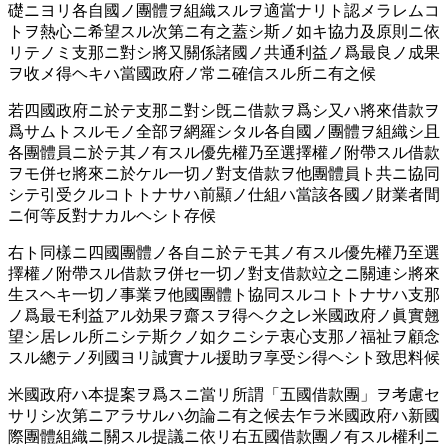
礎ニヨリ各自國ノ團體ヲ組織スルヲ適當ナリト認メラレムコ
トヲ熱心ニ希望スル次第ニ有之蓋シ斯ノ如キ協力及原則ニ依
リテノミ支那ニ對シ將又關係諸國ノ共通利益ノ爲最良ノ成果
ヲ收メ得ヘキハ當國政府ノ常ニ確信スル所ニ有之候
若四國政府ニ於テ支那ニ對シ旣ニ借款ヲ爲シ又ハ將來借款ヲ
爲サムトスルモノ全部ヲ網羅シタル各自國ノ團體ヲ組織シ且
各團體員ニ於テ其ノ有スル優先權乃至選擇權ノ附帶スル借款
ヲモ併セ將來ニ於ケル一切ノ對支借款ヲ他團體員ト共ニ協同
シテ引受クルコトトナサハ前顯ノ仕組ハ當該各國ノ財業者間
ニ何等反對ナカルヘシト存候
右ト同樣ニ四國團體ノ各自ニ於テモ其ノ有スル優先權乃至選
擇權ノ附帶スル借款ヲ併セ一切ノ對支借款竝之ニ關連シ將來
生スヘキ一切ノ事業ヲ他國團體ト協同スルコトトナサハ支那
ノ爲最モ利益アル効果ヲ齋スヲ得ヘク之レ米國政府ノ眞實翹
望シ居レル所ニシテ斯クノ如クニシテ衷心支那ノ福祉ヲ顧念
スル總テノ列國ヨリ誠實ナル援助ヲ享受シ得ヘシト致思料候
米國政府ハ本提案ヲ爲スニ當リ所謂「五國借款團」ヲ考慮セ
サリシ次第ニアラサルハ勿論ニ有之候去乍ラ米國政府ハ新國
際團體組織ニ關スル提議ニ依リ右五國借款團ノ有スル權利ニ