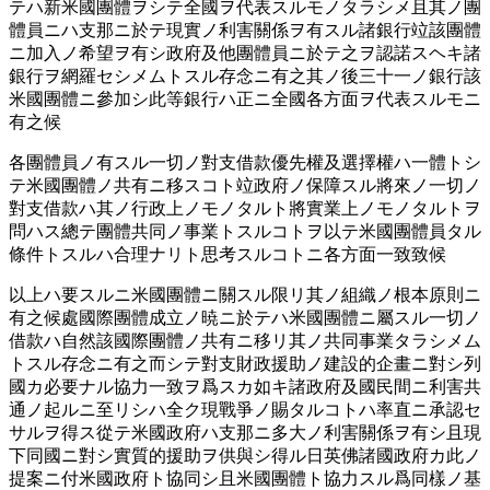
テハ新米國團體ヲシテ全國ヲ代表スルモノタラシメ且其ノ團
體員ニハ支那ニ於テ現實ノ利害關係ヲ有スル諸銀行竝該團體
ニ加入ノ希望ヲ有シ政府及他團體員ニ於テ之ヲ認諾スヘキ諸
銀行ヲ網羅セシメムトスル存念ニ有之其ノ後三十一ノ銀行該
米國團體ニ參加シ此等銀行ハ正ニ全國各方面ヲ代表スルモニ
有之候
各團體員ノ有スル一切ノ對支借款優先權及選擇權ハ一體トシ
テ米國團體ノ共有ニ移スコト竝政府ノ保障スル將來ノ一切ノ
對支借款ハ其ノ行政上ノモノタルト將實業上ノモノタルトヲ
問ハス總テ團體共同ノ事業トスルコトヲ以テ米國團體員タル
條件トスルハ合理ナリト思考スルコトニ各方面一致致候
以上ハ要スルニ米國團體ニ關スル限リ其ノ組織ノ根本原則ニ
有之候處國際團體成立ノ暁ニ於テハ米國團體ニ屬スル一切ノ
借款ハ自然該國際團體ノ共有ニ移リ其ノ共同事業タラシメム
トスル存念ニ有之而シテ對支財政援助ノ建設的企畫ニ對シ列
國カ必要ナル協力一致ヲ爲スカ如キ諸政府及國民間ニ利害共
通ノ起ルニ至リシハ全ク現戰爭ノ賜タルコトハ率直ニ承認セ
サルヲ得ス從テ米國政府ハ支那ニ多大ノ利害關係ヲ有シ且現
下同國ニ對シ實質的援助ヲ供與シ得ル日英佛諸國政府カ此ノ
提案ニ付米國政府ト協同シ且米國團體ト協力スル爲同樣ノ基