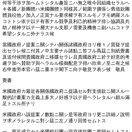
何等干涉ヲ加ヘムトシタル趣旨ニハ無之唯今回組織セラルヘ
キ各國ノ新團體ハ米國團體ト同樣其ノ範圍ヲ擴張シ舊借款團
體員竝他ノ加入ノ正當ナル要求權ヲ有スルモノヲモ網羅スル
コトトシ依テ以テ有害ナル競爭及利己的精神ヲ排シ協調及共
助ノ精神ヲ以テ一層大ナル支那ノ需要及機會ニ副ハムコトヲ
希望シタルニ外ナラス候
當國政府ノ提案ニ關シテハ關係諸國政府ヨリ種々ノ質疑ヲ提
出セラレ候ニ付其ノ中主要ナル諸點ニ答フル爲茲ニ別紙覺書
及送付候間貴國政府ニ移牒セラレ且貴國政府ニ於テ好意的考
慮ヲ加へ賛助ヲ與ヘラルル樣御配意ヲ得ハ欣幸ノ至ニ有之候
右申進旁本官ハ茲ニ重ネテ閣下ニ向テ敬意ヲ表シ候 敬具
覺書
米國政府カ最近各關係國政府ニ提議セル對支借款ニ關スル一
般的計畫案カ主義上多大ノ好感ヲ以テ迎ヘラレタルハ頗ル滿
足トスル所ナリ
米國政府ハ該提案ノ數點ニ關シ是等政府ヨリ更ニ詳細ノ說明
ヲ求メラレタルニ對シ茲ニ左ノ通リ回答セムトス
一、最近成立セル米國銀行團ハ現存借款團ニ復歸セムトスル