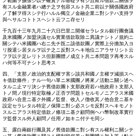
ノ範圍ヲ擴張シ以テ確實ナル基礎ヲ有シ且斯ル借款ニ關係ヲ
有スル金融業者ハ總テ之ヲ包容スルト共ニ前以テ關係國政府
ノ了解ヲ得スシテ行ハルル獨立ノ金融企業ニ對シテハ支持ヲ
與ヘサルコトトスヘシト云フニ存セリ
千九百十三年九月二十六日巴里ニ開催セラレタル銀行團會議
及米國團ノ加盟決議セル實業借款取除ニ異議ナシトノ規約ニ
關シテハ米國團ハ右ニ先チ旣ニ該借款團ノ實際上分擔加入ヨ
リ脫退シ居タルヲ以テ之ニ反對スヘキ地位ニアラサリシト云
フヲ以テ足レリトス但新團體ノ成立ト共ニ本問題ヲ再考スル
ハ何等不可ナシト思考ス
四、「支那ノ政治的支配權ヲ害シ該共和國ノ主權ヲ減損スヘ
キ借款條件」ナル一句ハ單ニ米國團ノ將來ノ活動ニ關シ述ヘ
タルニ止マリ決シテ舊借款團ト支那政府若ハ他政府ト支那人
トノ間ノ現行特定取極ノ正否ヲ問題トセルモノニアラス米國
政府ハ合意ニ基ク外國ノ監督、收入ノ徴收其ノ他合意ニ基キ
設定セラレタル特定ノ保障ニ對シ必スシモ反對スヘキモノト
スルニアラス特定借款ノ條項ニ基ク顧問例ヘハ幣制改革實行
ヲ監督スル外人顧問ノ任用ノ如キニ付テモ同シ
五、露白兩銀行團及其ノ舊借款團ニ對シ有スル權利ニ關シテ