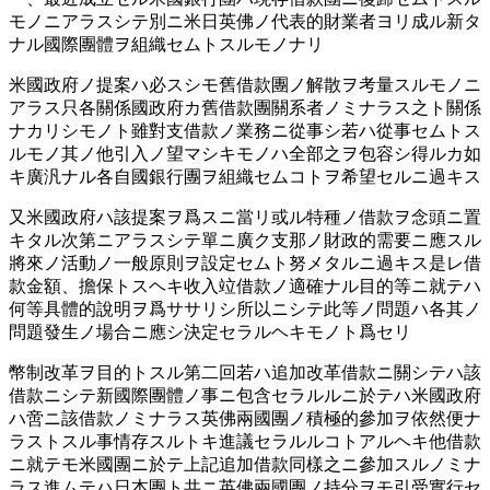
モノニアラスシテ別ニ米日英佛ノ代表的財業者ヨリ成ル新タ
ナル國際團體ヲ組織セムトスルモノナリ
米國政府ノ提案ハ必スシモ舊借款團ノ解散ヲ考量スルモノニ
アラス只各關係國政府カ舊借款團關系者ノミナラス之ト關係
ナカリシモノト雖對支借款ノ業務ニ從事シ若ハ從事セムトス
ルモノ其ノ他引入ノ望マシキモノハ全部之ヲ包容シ得ルカ如
キ廣汎ナル各自國銀行團ヲ組織セムコトヲ希望セルニ過キス
又米國政府ハ該提案ヲ爲スニ當リ或ル特種ノ借款ヲ念頭ニ置
キタル次第ニアラスシテ單ニ廣ク支那ノ財政的需要ニ應スル
將來ノ活動ノ一般原則ヲ設定セムト努メタルニ過キス是レ借
款金額、擔保トスヘキ收入竝借款ノ適確ナル目的等ニ就テハ
何等具體的說明ヲ爲ササリシ所以ニシテ此等ノ問題ハ各其ノ
問題發生ノ場合ニ應シ決定セラルヘキモノト爲セリ
幣制改革ヲ目的トスル第二回若ハ追加改革借款ニ關シテハ該
借款ニシテ新國際團體ノ事ニ包含セラルルニ於テハ米國政府
ハ啻ニ該借款ノミナラス英佛兩國團ノ積極的參加ヲ依然便ナ
ラストスル事情存スルトキ進議セラルルコトアルヘキ他借款
ニ就テモ米國團ニ於テ上記追加借款同樣之ニ參加スルノミナ
ラス進ムテハ日本團ト共ニ英佛兩國團ノ持分ヲモ引受實行セ