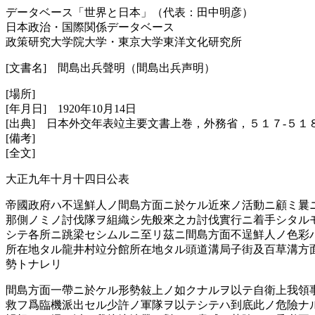
データベース「世界と日本」（代表：田中明彦）
日本政治・国際関係データベース
政策研究大学院大学・東京大学東洋文化研究所
[文書名] 間島出兵聲明（間島出兵声明）
[場所]
[年月日] 1920年10月14日
[出典] 日本外交年表竝主要文書上巻，外務省，５１７‐５１８
[備考]
[全文]
大正九年十月十四日公表
帝國政府ハ不逞鮮人ノ間島方面ニ於ケル近來ノ活動ニ顧ミ曩
那側ノミノ討伐隊ヲ組織シ先般來之カ討伐實行ニ着手シタル
シテ各所ニ跳梁セシムルニ至リ茲ニ間島方面不逞鮮人ノ色彩
所在地タル龍井村竝分館所在地タル頭道溝局子街及百草溝方
勢トナレリ
間島方面一帶ニ於ケル形勢敍上ノ如クナルヲ以テ自衛上我領
救フ爲臨機派出セル少許ノ軍隊ヲ以テシテハ到底此ノ危險ナ