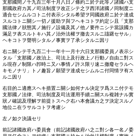
支那國間ノ千九百三年十月八日ノ條約ニ於テ此等ノ諸國ハ支
那國政府カ其ノ司法制度ヲ改正シテ之ヲ西洋諸國ノ同制度ニ
適合セシムルコトニ付表示シタル希望ヲ同國政府ニ於テ達成
スルコトニ關シ一切ノ援助ヲ與フヘキコトヲ約定シ且「支那
國法律ノ狀態其ノ施行ノ設備及其ノ他ノ要件ニシテ當該國カ
滿足ヲ表スルトキハ其ノ治外法權ヲ撤去スルニ躊躇セサル」
ヘキコトヲ聲明シタルノ事實ヲ了承シタルニ因リ
右ニ關シテ千九百二十一年十一月十六日支那國委員ノ表示シ
タル「支那國ノ政治上、司法上及行政上ノ行動ノ自由ニ對ス
ル現存ノ制限ハ卽時ニ又ハ事情ノ許ス限リ速ニ撤廢セラルヘ
キモノナリ」トノ趣旨ノ願望ヲ達成セシムルニ付同情ヲ有ス
ルニ因リ
右目的ニ適應スヘキ措置ニ關シ如何ナル決定ヲ爲スニ付テモ
支那國ノ法律、司法制度及司法運用手續ニ關スル複雑ナル實
狀ノ確認及理解ヲ前提トスヘク右ハ本會議カ之ヲ決定スルノ
地位ニ在ラサルコトヲ考慮シ
左ノ如ク決議セリ
前記諸國政府ハ委員會（前記諸國政府ハ之ニ對シ各一名ノ委