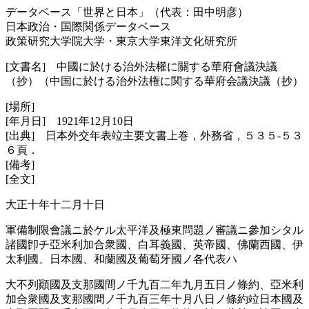
データベース「世界と日本」（代表：田中明彦）
日本政治・国際関係データベース
政策研究大学院大学・東京大学東洋文化研究所
[文書名] 中國に於ける治外法權に關する華府會議決議
（抄）（中国に於ける治外法権に関する華府会議決議（抄）
[場所]
[年月日] 1921年12月10日
[出典] 日本外交年表竝主要文書上巻，外務省，５３５‐５３
６頁．
[備考]
[全文]
大正十年十二月十日
軍備制限會議ニ於ケル太平洋及極東問題ノ審議ニ參加シタル
諸國卽チ亞米利加合衆國、白耳義國、英帝國、佛蘭西國、伊
太利國、日本國、和蘭國及葡萄牙國ノ各代表ハ
大不列顚國及支那國間ノ千九百二年九月五日ノ條約、亞米利
加合衆國及支那國間ノ千九百三年十月八日ノ條約竝日本國及