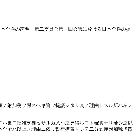
日本全権の声明：第二委員会第一回会議に於ける日本全権の提
厘ノ附加稅ヲ課スヘキ旨ヲ提議シタリ其ノ理由トスル所ハ左ノ
ニハ更ニ批准ヲ要セサルカ又ハ之ヲ得ルコト確實ナリ若シ之以
本全權ハ以上ノ理由ニ依リ暫行措置トシテ二分五厘附加稅增徴