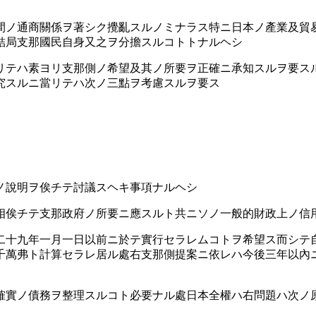
ノ通商關係ヲ著シク攪亂スルノミナラス特ニ日本ノ產業及貿
結局支那國民自身又之ヲ分擔スルコトトナルヘシ
リテハ素ヨリ支那側ノ希望及其ノ所要ヲ正確ニ承知スルヲ要ス
究スルニ當リテハ次ノ三點ヲ考慮スルヲ要ス
ノ說明ヲ俟チテ討議スヘキ事項ナルヘシ
相俟チテ支那政府ノ所要ニ應スルト共ニソノ一般的財政上ノ信
二十九年一月一日以前ニ於テ實行セラレムコトヲ希望ス而シテ
千萬弗ト計算セラレ居ル處右支那側提案ニ依レハ今後三年以內
確實ノ債務ヲ整理スルコト必要ナル處日本全權ハ右問題ハ次ノ