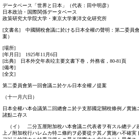
データベース「世界と日本」（代表：田中明彦）
日本政治・国際関係データベース
政策研究大学院大学・東京大学東洋文化研究所
[文書名] 中國關稅會議に於ける日本全權の聲明：第二委
案）
[場所]
[年月日] 1925年11月6日
[出典] 日本外交年表竝主要文書下巻，外務省，80-81頁
[備考]
[全文]
第二委員會第一回會議ニ於ケル日本全權ノ提案
（十一月六日）
日本全權ハ本会議第二回總會ニ於テ支那國定關稅條例ノ實施
諸點ニ存ス
（イ） 二分五厘附加稅ハ本會議ニ代表者ヲ有スル總テノ政
上ノ附加稅行ハレムカ特ニ條約ヲ必要從テ其ノ實施ハ不確実