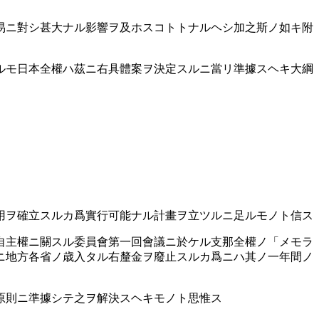
易ニ對シ甚大ナル影響ヲ及ホスコトトナルヘシ加之斯ノ如キ附
ルモ日本全權ハ茲ニ右具體案ヲ決定スルニ當リ準據スヘキ大綱
用ヲ確立スルカ爲實行可能ナル計畫ヲ立ツルニ足ルモノト信ス
自主權ニ關スル委員會第一回會議ニ於ケル支那全權ノ「メモラ
ニ地方各省ノ歳入タル右釐金ヲ廢止スルカ爲ニハ其ノ一年間ノ
原則ニ準據シテ之ヲ解決スヘキモノト思惟ス