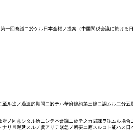
員會第一回會議ニ於ケル日本全權ノ提案（中国関税会議に於ける
ニ至ル迄ノ過渡的期間ニ於テハ華府條約第三條ニ認ムル二分五
府ノ同意シタル所ニシテ本會議ニ於テ之カ賦課ヲ認ムル場合
トナリ且遲延スルノ虞アリテ緊急ノ所要ニ應スルコト能ハス日