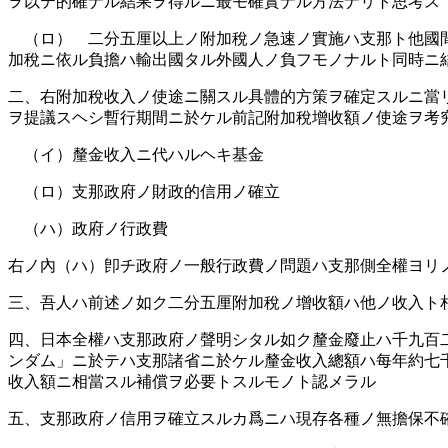
ヲ以テ的確ナル結果ヲ得ルニ最モ確實ナル方法ナリト思考ス
（ロ） 二分五厘以上ノ附加稅ノ急速ノ實施ハ支那ト他國間
加稅ニ依ル負擔ハ輸出國タル外國人ノ負フモノナルト同時ニ
二、右附加稅收入ノ使途ニ關スル具體的方策ヲ確定スルニ當
ヲ提議スヘシ暫行期間ニ於ケル前記附加稅增收額ノ使途ヲ考
（イ）釐金收入ニ代ハルヘキ基金
（ロ）支那政府ノ財政的信用ノ確立
（ハ）政府ノ行政費
右ノ內（ハ）卽チ政府ノ一般行政費ノ問題ハ支那側全權ヨリ
三、吾人ハ前述ノ如ク二分五厘附加稅ノ增收額ハ他ノ收入ト
四、日本全權ハ支那政府ノ聲明シタル如ク釐金廢止ハ千九百
ンダム」ニ於テハ支那諸省ニ於ケル釐金收入總額ハ每年約七
收入額ニ相當スル補償ヲ必要トスルモノト認メラル
五、支那政府ノ信用ヲ確立スルカ爲ニハ現存各種ノ無擔保不