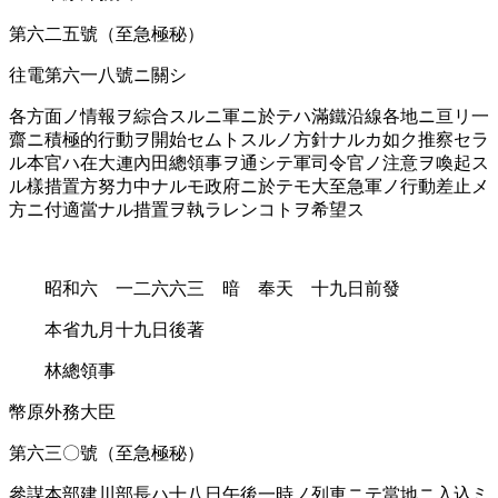
第六二五號（至急極秘）
往電第六一八號ニ關シ
各方面ノ情報ヲ綜合スルニ軍ニ於テハ滿鐵沿線各地ニ亘リ一
齋ニ積極的行動ヲ開始セムトスルノ方針ナルカ如ク推察セラ
ル本官ハ在大連內田總領事ヲ通シテ軍司令官ノ注意ヲ喚起ス
ル樣措置方努力中ナルモ政府ニ於テモ大至急軍ノ行動差止メ
方ニ付適當ナル措置ヲ執ラレンコトヲ希望ス
昭和六 一二六六三 暗 奉天 十九日前發
本省九月十九日後著
林總領事
幣原外務大臣
第六三〇號（至急極秘）
參謀本部建川部長ハ十八日午後一時ノ列車ニテ當地ニ入込ミ