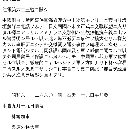
往電第六二三號ニ關シ
中國側ヨリ數回事件圓滿處理方申出次第モアリ、本官ヨリ坂
垣參謀ニ電話ヲ以テ、日支兩國ハ未タ正式ニ交戰狀態ニ入リ
タル譯ニアラサルノミナラス支那側ハ全然無抵抗主義ニ出ツ
ル旨聲明シ居ルヲ以テ此ノ際不必要ニ事件ヲ擴大セサル樣努
力スル事肝要ニシテ外交機關ヲ通シ事件ヲ處理スル樣セラレ
タシト電話シタルカ同參謀ハ國家及ヒ軍ノ威信ニ關スルヲ以
テ外國居留民ノ保護ニハ努ムヘキモ、中國軍ハ我カ軍ヲ攻撃
セルヲ以テ、徹底的ニヤルヘシトノ軍ノ方針ナリト答ヘ容易
ニ肯スルノ風見エサリシニ付本官ヨリ更ニ前記ノ趣旨ヲ繰返
シ其ノ注意ヲ喚起シ置キタリ。
昭和六 一二六六〇 暗 奉天 十九日午前發
本省九月十九日前著
林總領事
幣原外務大臣