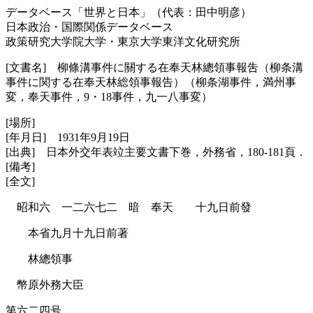
データベース「世界と日本」（代表：田中明彦）
日本政治・国際関係データベース
政策研究大学院大学・東京大学東洋文化研究所
[文書名] 柳條溝事件に關する在奉天林總領事報吿（柳条溝
事件に関する在奉天林総領事報告）（柳条湖事件，満州事
変，奉天事件，9・18事件，九一八事変）
[場所]
[年月日] 1931年9月19日
[出典] 日本外交年表竝主要文書下巻，外務省，180-181頁．
[備考]
[全文]
昭和六 一二六七二 暗 奉天 十九日前發
本省九月十九日前著
林總領事
幣原外務大臣
第六二四号