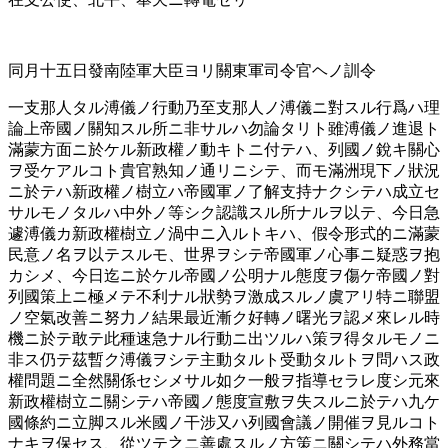
同月十五日發南陸軍大臣ヨリ關東軍司令官ヘノ訓令
一支那人タル溥儀ノ行動乃至支那人ノ溥儀ニ對スル行爲ハ理
論上帝國ノ關知スル所ニ非サルハ勿論タリト雖溥儀ノ進退ト
滿蒙方面ニ於ケル新政權ノ動キトニ付テハ、列國ノ銳キ關心
ヲ受ケアルコト貴官熟知ノ通リニシテ、而モ滿洲現下ノ狀況
ニ於テハ新政權ノ樹立ハ帝國軍ノ了解支持ナクシテハ成立セ
サルモノタルハ中外ノ等シク認識スル所ナルヲ以テ、今日急
遽溥儀カ新政權樹立ノ渦中ニ入ルトキハ、假令形式的ニ滿蒙
民意ノ名ヲ以テスルモ、世界ヲシテ帝國軍ノ心事ニ疑惑ヲ抱
カシメ、今日迄ニ於ケル帝國ノ公明ナル態度ヲ傷ケ帝國ノ對
列國策上ニ極メテ不利ナル狀勢ヲ激成スルノ虞アリ特ニ聯盟
ノ空氣改善ニ努力ノ結果最近漸ク好轉ノ曙光ヲ認メ來レル時
機ニ於テ敢テ此種速急ナル行動ニ出ツルハ策ヲ得タルモノニ
非ス仍テ茲暫ク溥儀ヲシテ主動タルト受動タルトヲ問ハス政
權問題ニ全然關係セシメサル如ク一般ヲ指導セラレ度シ元來
新政權樹立ニ關シテハ帝國ノ態度宣敷ヲ失スルニ於テハ九ケ
國條約ニ立脚スル米國ノ干涉又ハ列國會議ノ開催ヲ見ルコト
ナキヲ保セス、從ツテ之ニ善處スルノ方策ニ關シテハ外務當