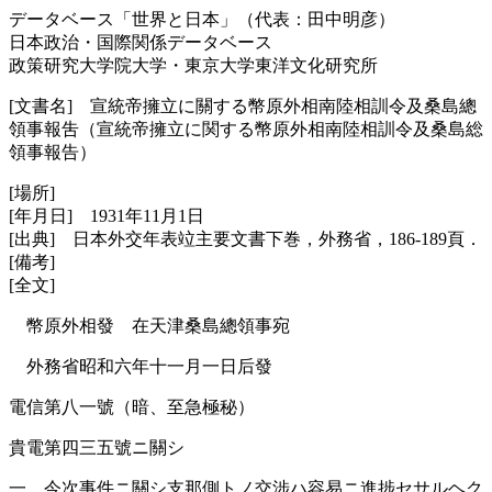
データベース「世界と日本」（代表：田中明彦）
日本政治・国際関係データベース
政策研究大学院大学・東京大学東洋文化研究所
[文書名] 宣統帝擁立に關する幣原外相南陸相訓令及桑島總
領事報吿（宣統帝擁立に関する幣原外相南陸相訓令及桑島総
領事報告）
[場所]
[年月日] 1931年11月1日
[出典] 日本外交年表竝主要文書下巻，外務省，186-189頁．
[備考]
[全文]
幣原外相發 在天津桑島總領事宛
外務省昭和六年十一月一日后發
電信第八一號（暗、至急極秘）
貴電第四三五號ニ關シ
一、今次事件ニ關シ支那側トノ交涉ハ容易ニ進捗セサルヘク