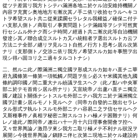
從ツテ差當リ我方トシテハ滿洲各地ニ於ケル治安維持機關ノ
內容ヲ充實シ奥地地方モ漸次其ノ手ニ依リ收拾セラルヘキコ
トヲ希望スルト共ニ從來蹂躙セラレタル我權益ノ確保ニ付テ
ハ支那人側トノ商取引ノ事實問題トシテ滿鐵等ヲシテ可然實
行セシムル外ナク而シテ時間ノ經過ト共ニ漸次此等自治機關
發逹シ其ノ聯合成立スルトカ又ハ統轄者ヲ選出スルトカ云フ
方法ニテ全部ノ纏リヲ見ルコト自然ノ行方ト思考シ居ル次第
ナリ（支那側トノ交涉ニ依リ我方ノ希望スルカ如キ事態ヲ出
現シ得ハ固ヨリ之ニ過キタルコトナシ）
二、然ルニ此ノ際滿洲ニ獨立國ヲ形成スルカ如キハ直チニ華
府九國條第一條第一項牴觸ノ問題ヲ生シ必スヤ米國其他九國
條約調印國ノ間ニ重大ナル紛議ヲ生スヘク（此ノ點ハ中央軍
部ニ於テモ首肯シ居ル所ナリ）又宣統帝ノ出蘆ハ直チニ獨立
國ノ建設ト關係ナシトスルモ外部ニテハ我方ニ於テ滿洲獨立
國ヲ計畫シ居ルモノト見ルヘク（同帝カ自發的ニ脫出セラレ
タル形式ヲ執ルトスルモ外部ニテハ容易ニ之ヲ信セサルヘク
又斯種事件ノ眞相ヲ秘密ニ附スルコトハ極メテ困難ナリ）何
レノ途此ノ際同帝ノ連出ハ十一月十六日理事會開會ヲ控ヘ
又々世界輿論ノ激昻ヲ來シ我方ニ取リ極メテ不利ナル狀況ヲ
展開シ今後世界輿論ノ鎭靜ニ伴ヒ次第ニ現地ニ於ケル建設的