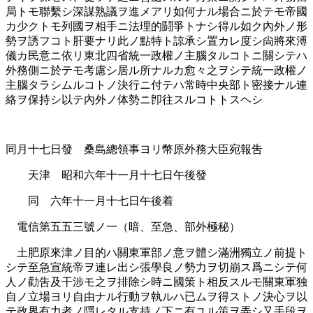
局トモ聯繫シ深謀熟議ヲ進メアリ如何ナル場合ニ於テモ帝國
カ少クトモ列國ヲ相手ニ法理的鬪爭トナシ得ル如ク內外ノ形
勢ヲ誘フコト肝要ナリ此ノ點特ト諒承シ置カレ度シ尙將來溥
儀カ民意ニ依リ東北四省統一政權ノ主腦タルコトニ關シテハ
外務側ニ於テモ考慮シ居ル所ナルカ愈々之ヲシテ統一政權ノ
主腦タラシムルコトノ決行ニ付テハ常時中央部ト密接ナル連
絡ヲ保持シ以テ內外ノ体勢ニ卽往スルコトトスヘシ
同月十七日發 桑島總領事ヨリ幣原外務大臣宛報吿
天津 昭和六年十一月十七日午後發
同 六年十一月十七日午後着
電信第五五三號ノ一（暗、至急、部外極秘）
土肥原來津ノ目的ハ關東軍部ノ意ヲ體シ滿洲獨立ノ前提ト
シテ至急宣統帝ヲ連レ出シ張學良ノ勢力ヲ切崩ス爲ニシテ何
人ノ勸吿及干涉モ之ヲ排除シ時ニ國策ト相反スルモ關東軍独
自ノ立場ヨリ自由ナル行動ヲ執ルハ已ムヲ得ストノ決心ヲ以
テ政界有力者ノ隱レタル支持ノ下ニ有ユル策ヲ弄シ又手段ヲ