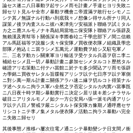
論セス遂ニ八日暴動ヲ起サシメ而モ計畫ノ手違ヒヨリ失敗ニ
歸セリト見ルヤ全市ノ暴動ヲ機會ニ帝渡滿ヲ敢行セシモノニ
シテ其ノ無謀ナル行動ハ到底我々ノ想像シ得サル所ナリ同人
謀策ノ後ヲ內査スルニ彼ハ來津先ツ安福派ト聯絡ヲ試ミタル
カ之ニ應スルモノナキ爲結局當地ニ保安隊ト聯絡アル張辟及
無賴漢及靑幇等ト關係深キ李際春竝ニ千學忠部下ノ間ニ信賴
アル馬廷福等ヲ說服シ夫々保安隊ノ買收便衣隊ノ組織及學忠
部隊ノ抱込ミニ當ラシメ五萬元ノ運動費ヲ給シ又駐屯軍ノ
二、三名ヲ動カシ關東軍ヨリ輸送ヲ受ケタル兵器ヲ窃ニ李ニ
補給セシメ且一切ノ暴動計畫ニ參加セシメタルコト歷然タル
確證アリ右策動ニ付テハ當館ニ於テモ多少聞込アリ而モ張辟
カ學銘ニ買收サレタル旨牒報アリシヲ以テ七日序ヲ以テ軍側
ニ對シ萬一斯ル計畫ニ關係アラハ速ニ緣ヲ切ルコト得策ナル
ヲ述ヘタルニ拘ラス軍ハ全然之ヲ否定シタルカ內實ハ當事旣
ニ八日夜十時ヲ期シ暴動實行ニ決定シ居リ拔キ差シナラサル
破目ニアリタルモノノ如ク一方公安局ハ張一派モ内通アリシ
ヲ以テ八日ノ警戒ヲ嚴ニシタルト保安隊カ豫期ノ通呼應セサ
リシコトニテ李ノ集メタル便衣隊ノ活動ニ拘ラス暴動ハ完全
ニ失敗ニ歸セリ
其後事態ノ推移ハ屢次往電ノ通ニシテ暴動變シテ日支間ノ衝