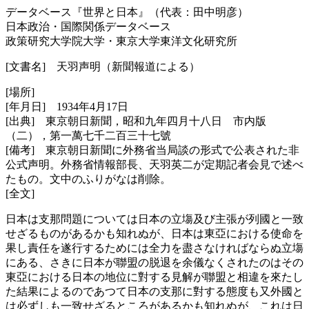
データベース『世界と日本』（代表：田中明彦）
日本政治・国際関係データベース
政策研究大学院大学・東京大学東洋文化研究所
[文書名] 天羽声明（新聞報道による）
[場所]
[年月日] 1934年4月17日
[出典] 東京朝日新聞，昭和九年四月十八日 市内版
（二），第一萬七千二百三十七號
[備考] 東京朝日新聞に外務省当局談の形式で公表された非
公式声明。外務省情報部長、天羽英二が定期記者会見で述べ
たもの。文中のふりがなは削除。
[全文]
日本は支那問題については日本の立塲及び主張が列國と一致
せざるものがあるかも知れぬが、日本は東亞における使命を
果し責任を遂行するためには全力を盡さなければならぬ立塲
にある、さきに日本が聯盟の脱退を余儀なくされたのはその
東亞における日本の地位に對する見解が聯盟と相違を來たし
た結果によるのであつて日本の支那に對する態度も又外國と
は必ずしも一致せざるところがあるかも知れぬが、これは日