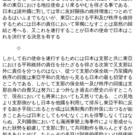
本の東亞における地位使命より來るやむを得ざる事である、
日本は諸外國に對しては常に友好關係の維持增進につとめて
ゐるはいふまでもないが、東亞における平和及び秩序を維持
するためには日本の責任において單獨になすことは當然の歸
結と考へる、又これを遂行することが日本の使命で日本はこ
れを決行する決意を有する
◇
しかして右の使命を遂行するためには日本は支那と共に東亞
における平和維持の責任を分たざるを得ざる次第で又支那以
外に責任を分つものはない、從つて支那の保全統一乃至國內
秩序の回復は東亞平和の見地から見るも日本の最も切望する
ところである、しかして支那の保全統一及び秩序の回復は支
那自身の自覺又は努力にまつ外なき過去の歷史の示すところ
で、現在においても將來においても又然りである、この見地
より支那側がもし日本を他國を利用して排斥し東亞平和に反
する如き手段に出るとか或は以夷制夷の對外策に出づるが如
きことあらば日本としてもやむなくこれを排撃しなくてはな
らぬ、又列國側においても滿洲事變上海事件により形成せら
れた狀勢を顧慮して支那に對して共同動作を執らんとするが
如きありとせば、たとへその名目は財政的援助といひ技術的