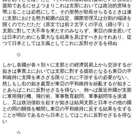
援助であるにせよつまりこれは支那においては政治的意味を
帶ぶることは必然にして、その形勢が助長せらるるときは遂
に支那における勢力範圍の設定、國際管理又は分割の端諸を
開くのでただただ｛原文では前２文字くの字点（踊り字）｝
支那に對して大不幸を來たすのみならず、東亞の保全惹いて
は日本のためにも重大なる結果を及ぼすべきおそれあり、從
つて日本としては主義としてこれに反對せざるを得ぬ
◇
しかし各國が各々別々に支那との經濟貿易上から交涉するが
如きは事實上においては支那に對する援助となるも東亞の平
和維持に支障を來さざる限りこれに干涉するの必要がない、
然しもし右の如き處置が東亞の平和維持を紛亂するが如きこ
とあらばこれに反對せざるを得ない、例へば最近外國が支那
に軍用飛行機、飛行術、軍事敎育顧問、軍事顧問等を派遣
し、又は政治借欵を起すが如きは結局支那と日本その他の國
との間の關係を離間し東亞の平和維持に反する結果を生ずる
ことが明白であるから日本としてはこれに反對せざるを得な
い
◇