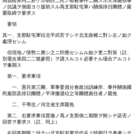
尙我租界內ニ於ケル胡白二氏ノ暗殺事件ニ關スル天津總領事
ノ抗議ヲ側面ヨリ援助スル爲支那駐屯軍ハ關係排日團體ノ嚴
重取締ヲ要求ス
要領
其一、支那駐屯軍竝北平武官ヲシテ北支政權ニ對シ左ノ如ク
處理セシム
但現地ノ情勢ニ應シ之ニ卽應セシムル如ク更ニ對策（註、
別電合第四二二號參照）ヲ講スルコト必要ナル場合アルコト
ヲ豫期ス
第一、要求事項
一、憲兵第三團、軍事委員分會政治訓練所、事件關係國
民黨部及排日團體ノ平津撤退竝之等團體責任者ノ罷免
二、干學忠ノ河北省主席罷免
第二、右要求事項貫徹ノ爲メ支那側ニ期限ヲ附シテ諾否ノ
回答ヲ要求ス（註、同上）
右回答期限ニ付テハ北支駐屯軍交代兵上陸期日ヲ考慮シテ