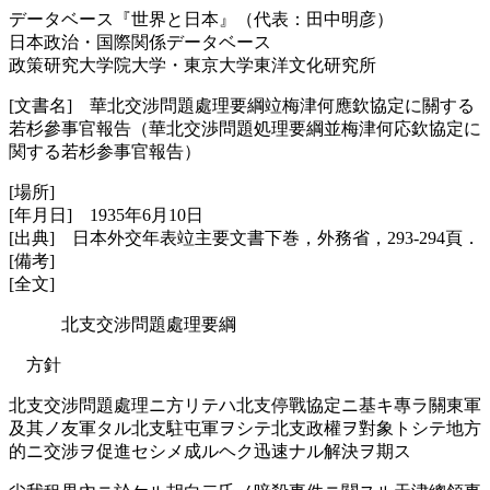
データベース『世界と日本』（代表：田中明彦）
日本政治・国際関係データベース
政策研究大学院大学・東京大学東洋文化研究所
[文書名] 華北交涉問題處理要綱竝梅津何應欽協定に關する
若杉參事官報告（華北交渉問題処理要綱並梅津何応欽協定に
関する若杉参事官報告）
[場所]
[年月日] 1935年6月10日
[出典] 日本外交年表竝主要文書下巻，外務省，293-294頁．
[備考]
[全文]
北支交涉問題處理要綱
方針
北支交涉問題處理ニ方リテハ北支停戰協定ニ基キ專ラ關東軍
及其ノ友軍タル北支駐屯軍ヲシテ北支政權ヲ對象トシテ地方
的ニ交涉ヲ促進セシメ成ルヘク迅速ナル解決ヲ期ス