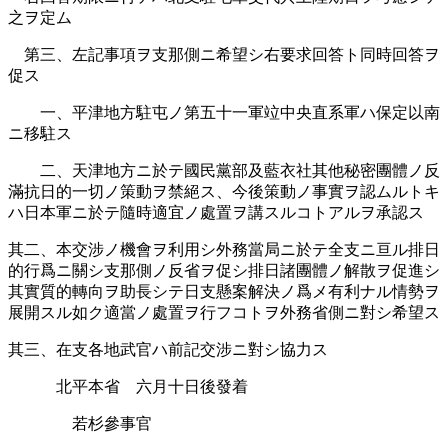
之ヲ定ム
第三、左記事項ヲ支那側ニ希望シ右要求回答ト同時回答ヲ
促ス
一、平津地方駐屯ノ第五十一軍竝中央直系軍ハ保定以南
ニ移駐ス
二、天津地方ニ於テ國民黨部及藍衣社其他秘密團體ノ反
滿抗日的一切ノ策動ヲ禁絕ス、今後策動ノ事實ヲ認ムルトキ
ハ日本軍ニ於テ隨時適宜ノ處置ヲ講スルコトアルヲ承認ス
其二、本交涉ノ機會ヲ利用シ外務當局ニ於テ全支ニ亘ル排日
的行爲ニ關シ支那側ノ反省ヲ促シ排日諸團體ノ解散ヲ促進シ
其實質的轉向ヲ助長シテ日支懸案解決ノ爲メ有利ナル情勢ヲ
展開スル如ク適當ノ處置ヲ行フコトヲ外務省側ニ對シ希望ス
其三、在支各地武官ハ前記交涉ニ對シ協力ス
北平本省 六月十日後發着
若杉參事官