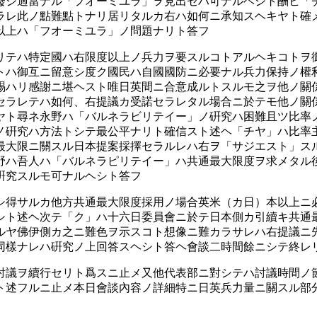
廢シ適當ナル「フオーミユラ」ヲ見出セハ可ナルヘシト酬ヒ「
ラレ此ノ點難點トナリ居リタルカ右ハ如何ニ承知スヘキヤト確
以上ハ「フオーミユラ」ノ問題ナリト答フ
リテハ特定國ハ右限度以上ノ兵力ヲ要スルコトアルヘキコトヲ
トハ御互ニ留意シ度ク國民ハ自國國防ニ必要ナル兵力保持ノ權
賜ハリ感謝ニ堪ヘスト唯日英間ニ合意成ルトスルモ之ヲ他ノ關
セラレテハ如何、右提議カ受諾セラレタル場合ニ於テモ他ノ關
ヤト尋ネ永野ハ「バルネラビリテイー」ノ硏究ハ困難且ツ比率
ノ硏究ハ方法トシテ最公平ナリト確信スト述ヘ「チヤ」ハ比率
最大限ニ關スル日本提案採擇セラルレハ右ヲ「サジエスト」ス
野ハ吾人ハ「バルネラピリテイー」ハ共通最大限度ヲ求メタル
硏究スルモ可ナルヘシト答フ
シ得サルカ他方共通最大限度採用ノ場合英米（カ日）本以上ニ
シト述ヘ次テ「ク」ハ十六日委員會ニ於テ日本側カ引續キ共通
ルヤ佛伊側カ之ニ難色ヲ示スコト想像ニ難カラサレハ右提議ニ
同樣ナレハ硏究ノ上回答スヘシト答ヘ會談二時間餘ニシテ終レ
討議ヲ續行セリト爲スニ止メ又他代表部ニ對シテハ討議時間ノ
ト述フルニ止メ本日會談內容ノ詳細特ニ日英兵力量ニ關スル部