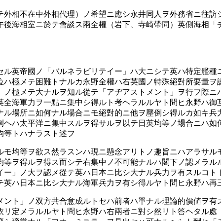
テ外相不在中外相代理）ノ希望ニ應シ永井同人ヲ外務省ニ往訪
午後海相室ニ於テ會談ス兩全權（岩下、寺崎帶同）英側海相「
セル英帝國ノ「バルネラビリテイー」ハ大ニシテ英ハ特定艦種
位ハ極メテ困難トナルカ永野全權ハ右英國ノ特殊絕對所要量ヲ
」ノ極メテ大ナルヲ知ル從テ「アヂアストメント」ヲ行フ際ニ
英全海軍力ヲ一點ニ集中シ得ルト考ヘラルルヤト問ヒ永野ハ御
ナル場所ニ如何ナル場合ニモ絕對的ニ他ヲ壓倒シ得ルカ如キ兵
例ヘハ太平洋ニ集中スルヲ得サルヲ以テ日英均等ノ場合ニハ如
均等トハナラスト述フ
ルモ均等ヲ欲ス然ラスンハ現ニ懸念アリトノ趣旨ニハアラサル
均等ヲ得ルヲ得ス而シテ右集中ノ不可能ナルハ閣下ノ認メラル
イー」ノ大ヲ認メ從テ英ハ日本ニ比シ大ナル兵力ヲ有スルコト
テ英ハ日本ニ比シ大ナル海軍兵力ヲ有シ得ルヤト問ヒ永野ハ再
メント」ノ双方共合意成ルトセハ前者ハ單ナル理論的價値ヲ有
依リ定メラルルヤト問ヒ永野ハ右兩者ニ對シ然リト答ヘタル處