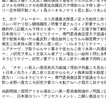
國ノ威信ヲ傷ケス又其ノ國民感情ヲ激發セサル方比率ノ名ヲ
止マルモ何時ニテモ右限度迄自國兵力ヲ增加スルヲ得ト述ヘ
リ一定年間不動ノモノト爲スヘキモノナリト思ヒ居レリ夫レ
七、次テ「クレーギー」ヨリ共通最大限度ノ定メ方如何ニ依
スレハ可ナリ但シ關係國民ノ昂奮ヲ避クルコトノ肝要ナルコ
條約中ニ記載スルヲ得スト述ヘ「チヤ」ハ英ノ立場ヲ御了解
日本側ヨリ「バルネラビリテイー」專門委員會設置方ヲ提議
否ヤ疑無キ能ハサル處反對ノ場合如何ニセラルル御意嚮ナリ
御互ニ出來得ル限リ努力シ度シ但シ「バルネラビリテイー」
シアチーヴ」ヲ取ラルルヤト重ネテ促セルニ依リ永井ハ共通
ー」ノ硏究ヲ求ムト主張スル者アリシ場合ニハ如何ト問ヒ永
ネラビリテイー」硏究ノ要アリト爲スニ於テハ兩者ヲ同時ニ
八、「チヤ」ハ吾人ハ英現有兵力縮減ノ理由ヲ何處ニモ見出
ト日本ノ兵力トノ差ニ依リ左右サルルモノト御承知置キ願度
貴方ハ「バルネラビリテイー」專門委員會設置ヲ提議セラル
對シ永野ハ貴方ニモ硏究ヲ要スヘキ點アルヘク我方ニ於テモ
尙新聞側ノ質問アリタル場合ニハ第一委員會附議中ノ問題ノ
イー」、日本側ヨリハ「アジヤストメント」ニ關シ會談セリ