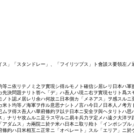
イス」「スタンドレー」、「フイリツプス」ト會談ス要領左ノ
均等ニ依リテノミ之ヲ實現シ得ルモノト確信シ居レリ日本ハ軍
カ先決問題ナリト答ヘ「デ」ハ吾人ハ現ニ右ヲ實現セリト爲ス
モノト認メ居レリ余ハ何故ニ日本側カ「メネアス」ヲ感スルニ
カ米ト均等ノ海軍ヲ作ル意思ナシトノ言ハ今日ノ日本人ノ考方
已ムヲ得ス吾人ハ華府條約ヲ以テ日本ニ安全ヲ與ヘタリトハ思
ス」ナリヤ攻ムルニ足ラス守ルニ易キ兵力ヲ定メハ遠ク大洋ヲ
「アダムス」カ兩院ニ於テ米ハ日本ニ取リ殆ト「インポシブル
府條約ハ日米相互ニ正常ニ「オペレート」スル「エリア」ニ於