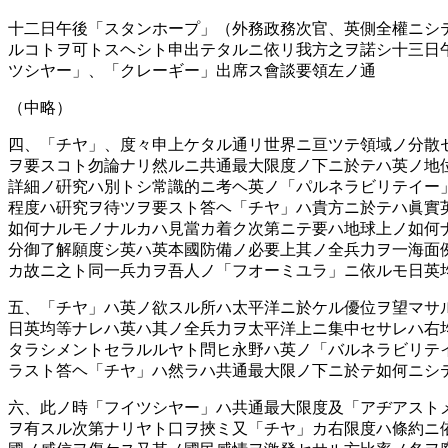
十二日午後「スタンホープ」（外務政務次官、英側全權ニシ
ルコトヲ可トスヘシト申出テタルニ依リ我方之ヲ諾シ十三日
ツシヤー」、「クレーギー」出席ス會談要領左ノ通
（中略）
四、「チヤ」、度々申上ケタル通リ世界ニ亘ツテ領域ノ分散
ヲ要スコト勿論ナリ然ルニ共通最大限度ノ下ニ於テハ英ノ地
詳細ノ硏究ハ別トシ常識的ニ考ヘ英ノ「パルネラビリテイー
程度ハ硏究ヲ待ツヲ要スト答ヘ「チヤ」ハ貴方ニ於テハ眞實
如何ナルモノナルカハ見當カ着ク次第ニテ要ハ地球上ノ如何
分御了解願度シ英ハ英本國防備ノ必要上其ノ全兵力ヲ一海面
カ故ニ之ト同一兵力ヲ吾人ノ「フオーミユラ」ニ依ルモ日英
五、「チヤ」ハ英ノ欲スル所ハ太平洋ニ於ケル優位ヲ望マサ
日英均等ナレハ英ハ其ノ全兵力ヲ太平洋上ニ集中セサレハ右
タラシメントセラルルヤト問ヒ永野ハ英ノ「バルネラビリテ
ラスト答ヘ「チヤ」ハ然ラハ共通最大限ノ下ニ於テ如何ニシ
六、此ノ時「フイツシヤー」ハ共通最大限度及「アヂアスト
ヲ有スル次第ナリヤト口ヲ挾ミ又「チヤ」カ右限度ハ條約ニ