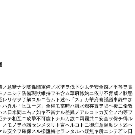
通
擴ノ意嚮ナク關係國軍備ノ水準ヲ低下シ以テ安全感ノ平等ヲ實
モノニシテ防備現狀維持ヲモ含ム華府條約ニ依リ不脅威ノ狀態
至レリヤヲ了解スルニ苦ムト述ヘ「ス」カ華府會議議事錄中加
トハ異ル「ヒユーズ」全權モ當時ハ潜水艦存置ヲ唱ヘ後ニ倫敦
ハス日米間ニ右ノ如キ不當ナル差異ノアルコトカ安全ノ均等ヲ
距テテ相互ニ攻擊不可能トナルカ故ニ兩國共ニ安全ヲ保チ得ル
」ノモノヲ承諾セシメタリト言ヘルコトニ御注意願度シト述ヘ
ケル安全ヲ確保スル樣鹽梅セラレタルハ疑無キ所ニシテ若シ日