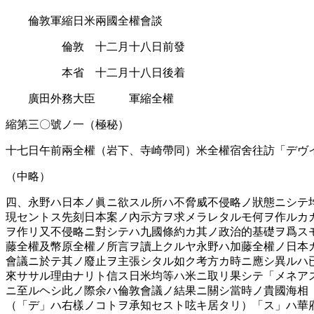
倫敦軍縮日米兩國全權會談
倫敦 十二月十八日前發
本省 十二月十八日後着
廣田外務大臣 軍縮全權
縮第三〇號ノ一（極秘）
十七日午前兩全權（岩下、寺崎帶同）米全權宿舍往訪「デヴ
（中略）
四、永野ハ日本ノ眞ニ欲スル所ハ不脅威不侵略ノ狀態ニシテ
現セントス先刻日本案ノ內示方ヲ求メラレタルモ何ヲ作ルカ
ヲ作リ又不侵略ニ對シテハ九國條約カ其ノ政治的基礎ヲ爲ス
藤全權及幣原全權ノ所言ヲ讀上クルヤ永野ハ加藤全權ノ日本
會議ニ於テ其ノ廢止ヲ主張シタル如ク考方カ時ニ應シ異ルハ
來ササル理由ナリト信ス日米均等ハ米ニ取リ果シテ「メネア
ニ至ルヘシ此ノ際余ハ倫敦會議ノ結果ニ關シ當時ノ貴國海相
（「デ」ハ右樣ノコトヲ承知セスト呟キ居タリ）「ス」ハ華