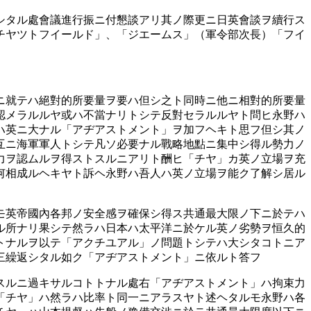
シタル處會議進行振ニ付懇談アリ其ノ際更ニ日英會談ヲ續行ス
チヤツトフイールド」、「ジエームス」（軍令部次長）「フイ
ニ就テハ絕對的所要量ヲ要ハ但シ之ト同時ニ他ニ相對的所要量
認メラルルヤ或ハ不當ナリトシテ反對セラルルヤト問ヒ永野ハ
ハ英ニ大ナル「アヂアストメント」ヲ加フヘキト思フ但シ其ノ
互ニ海軍軍人トシテ凡ソ必要ナル戰略地點ニ集中シ得ル勢力ノ
力ヲ認ムルヲ得ストスルニアリト酬ヒ「チヤ」カ英ノ立場ヲ充
何相成ルヘキヤト訴ヘ永野ハ吾人ハ英ノ立場ヲ能ク了解シ居ル
モ英帝國內各邦ノ安全感ヲ確保シ得ス共通最大限ノ下ニ於テハ
ル所ナリ果シテ然ラハ日本ハ太平洋ニ於ケル英ノ劣勢ヲ恒久的
トナルヲ以テ「アクチユアル」ノ問題トシテハ大シタコトニア
三繰返シタル如ク「アヂアストメント」ニ依ルト答フ
スルニ過キサルコトトナル處右「アヂアストメント」ハ拘束力
「チヤ」ハ然ラハ比率ト同一ニアラスヤト述ヘタルモ永野ハ各