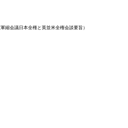
敦軍縮会議日本全権と英並米全権会談要旨）