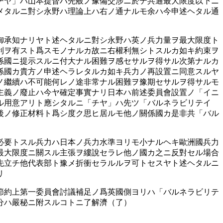
チヤ」ハ山本提督ハ先般ノ豫備交涉ニ於テ共通最大限度以下ニ
メタルニ對シ永野ハ理論上ハ右ノ通ナルモ余ハ今申述ヘタル通
御承知ナリヤト述ヘタルニ對シ永野ハ英ノ兵力量ヲ最大限度ト
利ヲ有スト爲スモノナルカ故ニ右權利無シトスルカ如キ約束ヲ
係國ニ提示スルニ付大ナル困難ヲ感セサルヲ得サル次第ナルカ
係國カ貴方ノ申述ヘラレタルカ如キ兵力ノ再設置ニ同意スルヤ
ノ繼續ハ不可能何レノ途非常ナル困難ヲ豫期セサルヲ得サルモ
主義ノ廢止ハ今ヤ確定事實ナリ日本ハ前述委員會設置ノ「イニ
ル用意アリト應シタルニ「チヤ」ハ先ツ「バルネラビリテイ
後ノ修正材料ト爲シ度ク思ヒ居ルモ他ノ關係國カ是非共「バル
必要トスル兵力ハ日本ノ兵力水準ヨリモ小ナルヘキ歐洲國兵力
最大限度ニ關スル主張ヲ縷說セラレ他ノ國カ之ニ反對セル場合
先立チ他代表部ト豫メ折衝セラルルヲ可トセスヤト述ヘタルニ
リ
節約上第一委員會討議補足ノ爲英國側ヨリハ「バルネラビリテ
分ハ嚴秘ニ附スルコトニ了解濟（了）