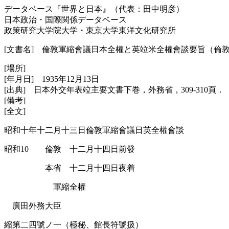
データベース『世界と日本』（代表：田中明彦）
日本政治・国際関係データベース
政策研究大学院大学・東京大学東洋文化研究所
[文書名] 倫敦軍縮會議日本全權と英竝米全權會談要旨（倫
[場所]
[年月日] 1935年12月13日
[出典] 日本外交年表竝主要文書下巻，外務省，309-310頁．
[備考]
[全文]
昭和十年十二月十三日倫敦軍縮會議日英全權會談
昭和10 倫敦 十二月十四日前發
本省 十二月十四日夜着
軍縮全權
廣田外務大臣
縮第二四號ノ一（極秘、館長符號扱）