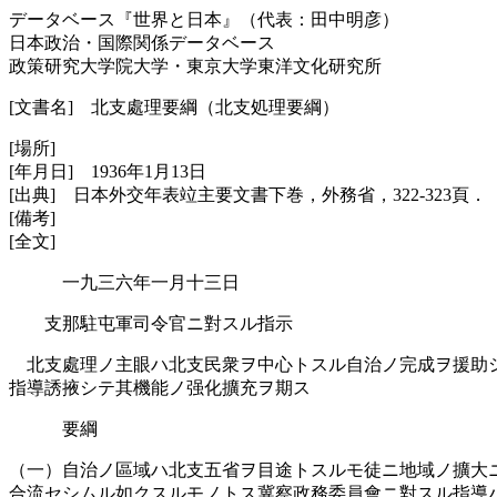
データベース『世界と日本』（代表：田中明彦）
日本政治・国際関係データベース
政策研究大学院大学・東京大学東洋文化研究所
[文書名] 北支處理要綱（北支処理要綱）
[場所]
[年月日] 1936年1月13日
[出典] 日本外交年表竝主要文書下巻，外務省，322-323頁．
[備考]
[全文]
一九三六年一月十三日
支那駐屯軍司令官ニ對スル指示
北支處理ノ主眼ハ北支民衆ヲ中心トスル自治ノ完成ヲ援助
指導誘掖シテ其機能ノ强化擴充ヲ期ス
要綱
（一）自治ノ區域ハ北支五省ヲ目途トスルモ徒ニ地域ノ擴大
合流セシムル如クスルモノトス冀察政務委員會ニ對スル指導