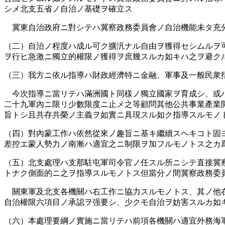
シメ北支五省ノ自治ノ基礎ヲ確立ス
冀東自治政府ニ對シテハ冀察政務委員會ノ自治機能未タ充分
（二）自治ノ程度ハ成ル可ク擴汎ナル自由ヲ獲得セシムル
ヲ行ヒ急激ニ獨立的權限ノ獲得ヲ庶幾スルカ如キハ之ヲ避ク
（三）我方ニ依ル指導ハ財政經濟特ニ金融、軍事及一般民衆
今次指導ニ當リテハ滿洲國ト同樣ノ獨立國家ヲ育成シ、或
二十九軍內ニ限リ少數限度ニ止メ之等顧問其他公共事業產業
旨トシ且共存共榮ノ主義ヲ如實ニ具現スル如ク指導スルモノ
（四）對內蒙工作ハ依然從來ノ趣旨ニ基キ繼續スヘキコト固
差控エ蒙人勢力ノ南漸ハ適宜之ニ制限ヲ加フルモノトス之カ
（五）北支處理ハ支那駐屯軍司令官ノ任スル所ニシテ直接冀
トナク側面的ニ之ヲ指導スルモノトス但當分ノ間冀察政務委
關東軍及北支各機關ハ右工作ニ協力スルモノトス、其ノ他在
自治權限六項目ノ承認ヲ强要シ、少クモ自治ヲ妨害スルカ如
（六）本處理要綱ノ實施ニ當リテハ前項各機關ハ適宜外務海