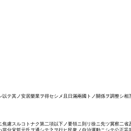
シ以テ其ノ安居樂業ヲ得セシメ且日滿兩國トノ關係ヲ調整シ相
ニ焦慮スルコトナク第二項以下ノ要領ニ則リ徐ニ先ツ冀察二省及
ハ當分宋哲元氏ヲ通シテ之ヲ行ヒ民衆ノ自治運動ニシテ公正妥