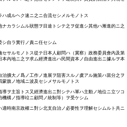
ハ成ルヘク速ニ之ニ合流セシメルモノトス
地ナカラシムル狀態ヲ目途トシテ之ヲ促進シ其他ハ漸進的ニ之
委シ自ラ實行ノ責ニ任セシム
施セサルモノトス從テ日本人顧問ハ（冀察）政務委員會內及第
日本內地ニ之ヲ求ム經濟進出ハ民間資本ノ自由進出ニ據ルヲ本
自治擴大ノ爲ノ工作ノ進展ヲ阻害スルノ虞アル施策ハ當分之ヲ
四蒙旗ノ地域ニ波及セシメサルモノトス
指導ヲ主旨トス又經濟進出ニ對シテハ軍ハ主動ノ地位ニ立ツコ
治機構ノ指導竝ニ顧問ノ統制等）ヲ受ケシム
ハ適時南京政權ニ對シ北支自治ノ必要性ヲ理解セシムルト共ニ