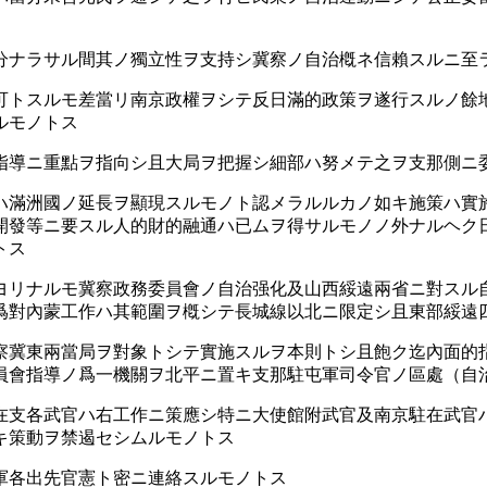
ナラサル間其ノ獨立性ヲ支持シ冀察ノ自治槪ネ信賴スルニ至ラ
ヲ可トスルモ差當リ南京政權ヲシテ反日滿的政策ヲ遂行スルノ餘
ルモノトス
指導ニ重點ヲ指向シ且大局ヲ把握シ細部ハ努メテ之ヲ支那側ニ
ハ滿洲國ノ延長ヲ顯現スルモノト認メラルルカノ如キ施策ハ實
開發等ニ要スル人的財的融通ハ已ムヲ得サルモノノ外ナルヘク
トス
ヨリナルモ冀察政務委員會ノ自治强化及山西綏遠兩省ニ對スル
爲對內蒙工作ハ其範圍ヲ槪シテ長城線以北ニ限定シ且東部綏遠
察冀東兩當局ヲ對象トシテ實施スルヲ本則トシ且飽ク迄內面的
員會指導ノ爲一機關ヲ北平ニ置キ支那駐屯軍司令官ノ區處（自
支各武官ハ右工作ニ策應シ特ニ大使館附武官及南京駐在武官
キ策動ヲ禁遏セシムルモノトス
軍各出先官憲ト密ニ連絡スルモノトス