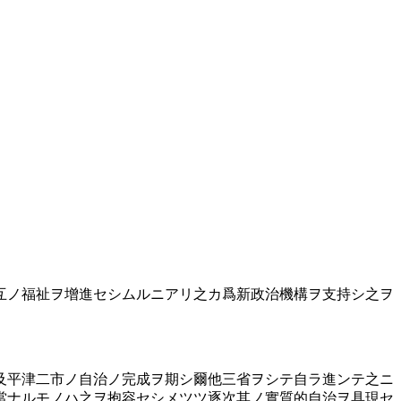
互ノ福祉ヲ增進セシムルニアリ之カ爲新政治機構ヲ支持シ之ヲ
平津二市ノ自治ノ完成ヲ期シ爾他三省ヲシテ自ラ進ンテ之ニ
當ナルモノハ之ヲ抱容セシメツツ逐次其ノ實質的自治ヲ具現セ