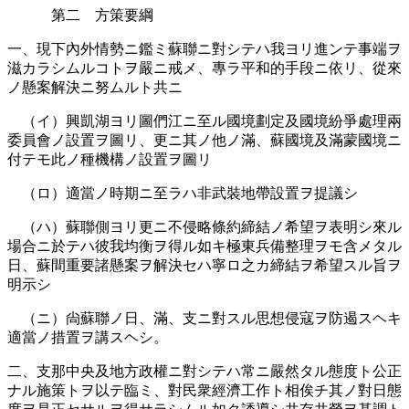
第二 方策要綱
一、現下內外情勢ニ鑑ミ蘇聯ニ對シテハ我ヨリ進ンテ事端ヲ
滋カラシムルコトヲ嚴ニ戒メ、專ラ平和的手段ニ依リ、從來
ノ懸案解決ニ努ムルト共ニ
（イ）興凱湖ヨリ圖們江ニ至ル國境劃定及國境紛爭處理兩
委員會ノ設置ヲ圖リ、更ニ其ノ他ノ滿、蘇國境及滿蒙國境ニ
付テモ此ノ種機構ノ設置ヲ圖リ
（ロ）適當ノ時期ニ至ラハ非武裝地帶設置ヲ提議シ
（ハ）蘇聯側ヨリ更ニ不侵略條約締結ノ希望ヲ表明シ來ル
場合ニ於テハ彼我均衡ヲ得ル如キ極東兵備整理ヲモ含メタル
日、蘇間重要諸懸案ヲ解決セハ寧ロ之カ締結ヲ希望スル旨ヲ
明示シ
（ニ）尙蘇聯ノ日、滿、支ニ對スル思想侵寇ヲ防遏スヘキ
適當ノ措置ヲ講スヘシ。
二、支那中央及地方政權ニ對シテハ常ニ嚴然タル態度ト公正
ナル施策トヲ以テ臨ミ、對民衆經濟工作ト相俟チ其ノ對日態