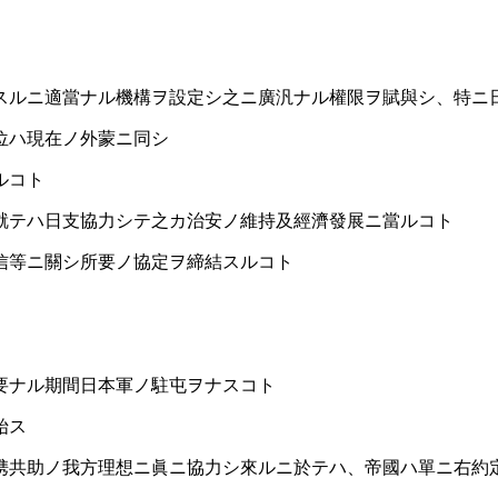
スルニ適當ナル機構ヲ設定シ之ニ廣汎ナル權限ヲ賦與シ、特ニ
位ハ現在ノ外蒙ニ同シ
ルコト
就テハ日支協力シテ之カ治安ノ維持及經濟發展ニ當ルコト
信等ニ關シ所要ノ協定ヲ締結スルコト
要ナル期間日本軍ノ駐屯ヲナスコト
始ス
携共助ノ我方理想ニ眞ニ協力シ來ルニ於テハ、帝國ハ單ニ右約