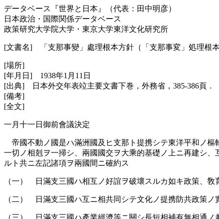
データベース『世界と日本』（代表：田中明彦）
日本政治・国際関係データベース
政策研究大学院大学・東京大学東洋文化研究所
[文書名] 「支那事變」處理根本方針（「支那事変」処理根
[場所]
[年月日] 1938年1月11日
[出典] 日本外交年表竝主要文書下巻，外務省，385-386頁．
[備考]
[全文]
一月十一日御前會議決定
帝國不動ノ國是ハ滿洲國及ヒ支那ト提携シテ東洋平和ノ樞軸
一切ノ相剋ヲ一掃シ、兩國國交ヲ大乘的基礎ノ上ニ再建シ、
ルト共ニ左記諸項ヲ兩國間ニ確約ス
（一） 日滿支三國ハ相互ノ好誼ヲ破壞スルカ如キ政策、敎
（二） 日滿支三國ハ互ニ相共同シテ文化ノ提携防共政策ノ
（三） 日滿支三國ハ產業經濟等ニ關シ長短相補有無相通ノ