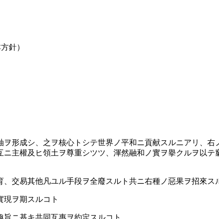
本方針）
ヲ形成シ、之ヲ核心トシテ世界ノ平和ニ貢献スルニアリ、右
互ニ主權及ヒ領土ヲ尊重シツツ、渾然融和ノ實ヲ擧クルヲ以テ
育、交易其他凡ユル手段ヲ全廢スルト共ニ右種ノ惡果ヲ招來ス
實現ヲ期スルコト
趣旨ニ基キ共同互惠ヲ約定スルコト