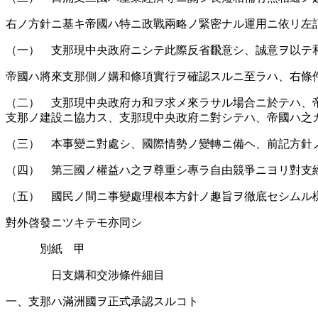
右ノ方針ニ基キ帝國ハ特ニ政戰兩略ノ緊密ナル運用ニ依リ左
（一） 支那現中央政府ニシテ此際反省飜意シ、誠意ヲ以テ
帝國ハ將來支那側ノ媾和條項實行ヲ確認スルニ至ラハ、右條
（二） 支那現中央政府カ和ヲ求メ來ラサル場合ニ於テハ、
支那ノ建設ニ協力ス、支那現中央政府ニ對シテハ、帝國ハ之
（三） 本事變ニ對處シ、國際情勢ノ變轉ニ備ヘ、前記方針
（四） 第三國ノ權益ハ之ヲ尊重シ專ラ自由競爭ニヨリ對支
（五） 國民ノ間ニ事變處理根本方針ノ趣旨ヲ徹底セシムル
對外啓發ニツキテモ亦同シ
別紙 甲
日支媾和交涉條件細目
一、支那ハ滿洲國ヲ正式承認スルコト