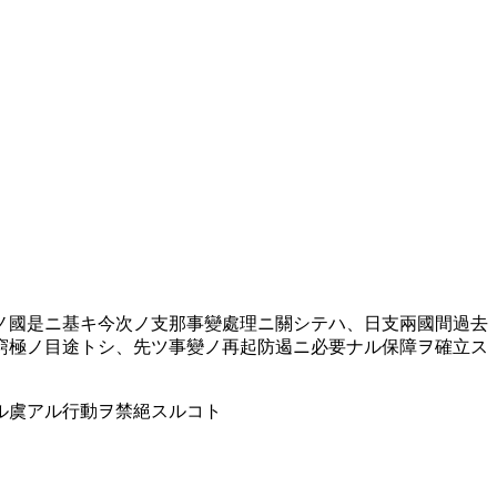
ノ國是ニ基キ今次ノ支那事變處理ニ關シテハ、日支兩國間過去
窮極ノ目途トシ、先ツ事變ノ再起防遏ニ必要ナル保障ヲ確立ス
ル虞アル行動ヲ禁絕スルコト