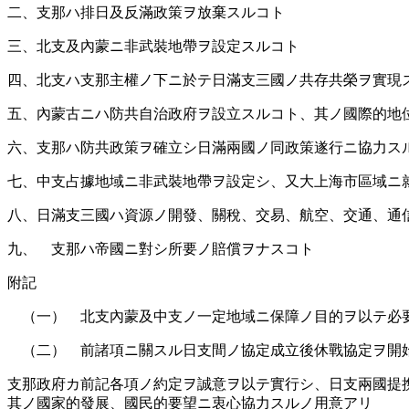
二、支那ハ排日及反滿政策ヲ放棄スルコト
三、北支及內蒙ニ非武裝地帶ヲ設定スルコト
四、北支ハ支那主權ノ下ニ於テ日滿支三國ノ共存共榮ヲ實現
五、內蒙古ニハ防共自治政府ヲ設立スルコト、其ノ國際的地
六、支那ハ防共政策ヲ確立シ日滿兩國ノ同政策遂行ニ協力ス
七、中支占據地域ニ非武裝地帶ヲ設定シ、又大上海市區域ニ
八、日滿支三國ハ資源ノ開發、關稅、交易、航空、交通、通
九、 支那ハ帝國ニ對シ所要ノ賠償ヲナスコト
附記
（一） 北支內蒙及中支ノ一定地域ニ保障ノ目的ヲ以テ必
（二） 前諸項ニ關スル日支間ノ協定成立後休戰協定ヲ開
支那政府カ前記各項ノ約定ヲ誠意ヲ以テ實行シ、日支兩國提
其ノ國家的發展、國民的要望ニ衷心協力スルノ用意アリ