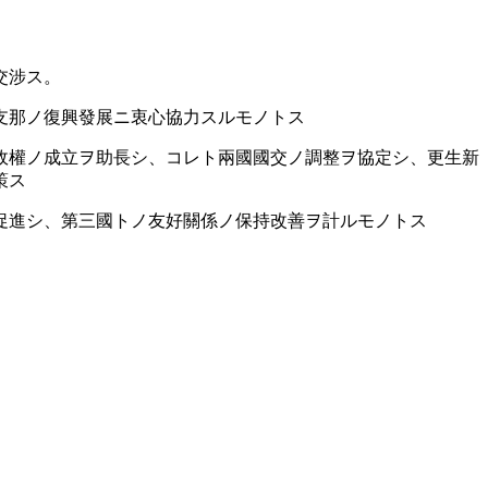
交涉ス。
支那ノ復興發展ニ衷心協力スルモノトス
政權ノ成立ヲ助長シ、コレト兩國國交ノ調整ヲ協定シ、更生新
策ス
促進シ、第三國トノ友好關係ノ保持改善ヲ計ルモノトス