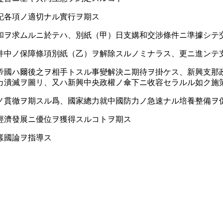
記各項ノ適切ナル實行ヲ期ス
和ヲ求ムルニ於テハ、別紙（甲）日支媾和交涉條件ニ準據シテ
件中ノ保障條項別紙（乙）ヲ解除スルノミナラス、更ニ進ンテ
帝國ハ爾後之ヲ相手トスル事變解決ニ期待ヲ掛ケス、新興支那
カ潰滅ヲ圖リ、又ハ新興中央政權ノ傘下ニ收容セラルル如ク施
ノ貫徹ヲ期スル爲、國家總力就中國防力ノ急速ナル培養整備ヲ
經濟發展ニ優位ヲ獲得スルコトヲ期ス
樣國論ヲ指導ス