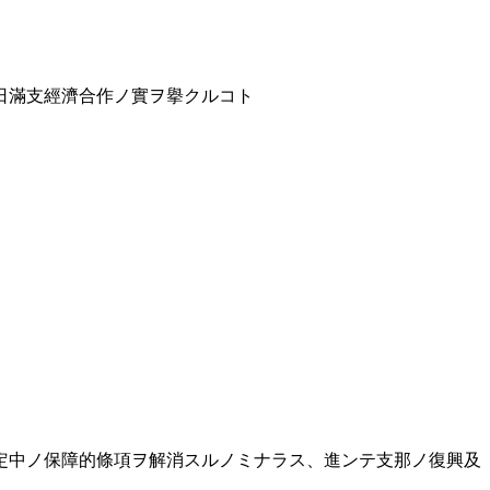
日滿支經濟合作ノ實ヲ擧クルコト
定中ノ保障的條項ヲ解消スルノミナラス、進ンテ支那ノ復興及