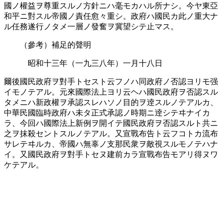
國ノ權益ヲ尊重スルノ方針ニハ毫モカハル所ナシ。今ヤ東亞
和平ニ對スル帝國ノ責任愈々重シ。政府ハ國民カ此ノ重大ナ
ル任務遂行ノタメ一層ノ發奮ヲ冀望シテ止マス。
（參考）補足的聲明
昭和十三年（一九三八年）一月十八日
爾後國民政府ヲ對手トセスト云フノハ同政府ノ否認ヨリモ强
イモノテアル。元來國際法上ヨリ云ヘハ國民政府ヲ否認スル
タメニハ新政權ヲ承認スレハソノ目的ヲ逹スルノテアルカ、
中華民國臨時政府ハ未タ正式承認ノ時期ニ逹シテヰナイカ
ラ、今回ハ國際法上新例ヲ開イテ國民政府ヲ否認スルト共ニ
之ヲ抹殺セントスルノテアル。又宣戰布告ト云フコトカ流布
サレテヰルカ、帝國ハ無辜ノ支那民衆ヲ敵視スルモノテハナ
イ。又國民政府ヲ對手トセヌ建前カラ宣戰布告モアリ得ヌワ
ケテアル。