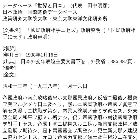
データベース『世界と日本』（代表：田中明彦）
日本政治・国際関係データベース
政策研究大学院大学・東京大学東洋文化研究所
[文書名] 「國民政府相手ニセズ」政府聲明（「国民政府相
手にせず」政府声明）
[場所]
[年月日] 1938年1月16日
[出典] 日本外交年表竝主要文書下巻，外務省，386-387頁．
[備考]
[全文]
昭和十三年（一九三八年）一月十六日
帝國政府ハ南京攻略後尙ホ支那國民政府ノ反省ニ最後ノ機會
ヲ與フルタメ今日ニ及ヘリ。然ルニ國民政府ハ帝國ノ眞意ヲ
解セス漫リニ抗戰ヲ策シ、内民人塗炭ノ苦ミヲ察セス、外東
亞全局ノ和平ヲ顧ミル所ナシ。仍テ帝國政府ハ爾後國民政府
ヲ對手トセス、帝國ト眞ニ提携スルニ足ル新興支那政權ノ成
立發展ヲ期待シ、是ト兩國國交ヲ調整シテ更生新支那ノ建設
ニ協力セントス。元ヨリ帝國カ支那ノ領土及主權竝ニ在支列