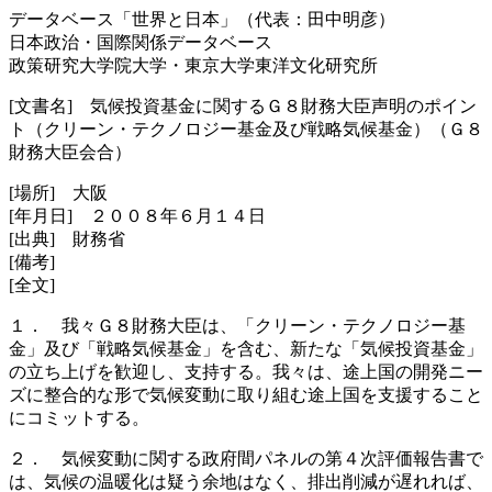
データベース「世界と日本」（代表：田中明彦）
日本政治・国際関係データベース
政策研究大学院大学・東京大学東洋文化研究所
[文書名] 気候投資基金に関するＧ８財務大臣声明のポイン
ト（クリーン・テクノロジー基金及び戦略気候基金）（Ｇ８
財務大臣会合）
[場所] 大阪
[年月日] ２００８年６月１４日
[出典] 財務省
[備考]
[全文]
１． 我々Ｇ８財務大臣は、「クリーン・テクノロジー基
金」及び「戦略気候基金」を含む、新たな「気候投資基金」
の立ち上げを歓迎し、支持する。我々は、途上国の開発ニー
ズに整合的な形で気候変動に取り組む途上国を支援すること
にコミットする。
２． 気候変動に関する政府間パネルの第４次評価報告書で
は、気候の温暖化は疑う余地はなく、排出削減が遅れれば、