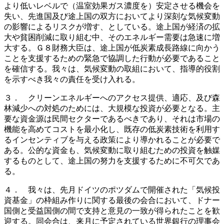
より低いレベルで（温室効果ガス濃度を）安定させる機会を
失い、先進国及び途上国の双方においてより深刻な気候変動
の影響によるリスクが増す、としている。途上国が経済の拡
大や貧困削減に取り組む中、そのエネルギー需要は急速に増
大する。Ｇ８財務大臣は、途上国が低炭素成長路線に向かう
ことを支援するための緊急で協調した行動が必要であること
を確信する。我々は、気候変動の取組において、指導的役割
を示すべき我々の責任を受け入れる。
３． クリーンエネルギーへのアクセス提供、適応、及び森
林減少への対処のためには、大規模な投資が必要となる。主
要な資金源は民間セクターであるべきであり、それは市場の
機能を高めてコストを最小化し、既存の低炭素技術を利用す
るインセンティブを与える政策により導かれることが必要で
ある。公的な資金も、気候変動に取り組むための投資を触媒
するものとして、途上国の努力を支援するために不可欠であ
る。
４． 我々は、先月ドイツのポツダムで開催された「気候投
資基金」の枠組み作りに関する最後の会合において、ドナー
国側と受益国側の間で支持と意見の一致が得られたことを歓
迎する。同会合は、来月に予定されている世界銀行の理事会