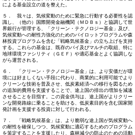
による基金設立の道を整えた。
５． 我々は、気候変動のために緊急に行動する必要性を認
識し、（他の）国際開発金融機関（ＭＤＢｓ）と協調して世
界銀行が管理する、「クリーン・テクノロジー基金」及び、
気候変動への耐性力強化のためのパイロットプログラムや森
林投資プログラムを含む「戦略気候基金」の立ち上げを支持
する。これらの基金は、既存のバイ及びマルチの取組、特に
地球環境ファシリティ（ＧＥＦ）や適応基金とよく協調しな
がら運営される。
６． 「クリーン・テクノロジー基金」は、より安価だが環
境には好ましくない手段に代わり、商業的に利用可能でより
クリーンな技術を普及させ、低炭素経済への移行を図るため
の追加的費用を支援することで、途上国の排出の増加を減速
させることを目指す。この資金供与は、途上国がよりクリー
ンな開発路線に乗ることを助ける、低炭素目的を含む国家開
発計画を支援する投資に対して行われる。
７． 「戦略気候基金」は、より脆弱な途上国が気候変動へ
の耐性を確保しつつ、気候変動に適応するためのプログラム
を策定することを支援したり、森林減少の防止のための活動