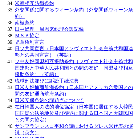
米韓相互防衛条約
外交関係に関するウィーン条約（外交関係ウィーン条
約）
南極条約
田中総理・周恩来総理会談記録
ＭＳＡ協定
児童権利宣言
日ソ共同宣言（日本国とソヴィエト社会主義共和国連
邦との共同宣言）（英語）
ソ中友好同盟相互援助条約（ソヴィエト社会主義共和
国連邦と中華人民共和国との間の友好，同盟及び相互
援助条約）（英語）
琉球刑法並びに訴訟手続法典
日米友好通商航海条約（日本国とアメリカ合衆国との
間の友好通商航海条約）
日米安保条約の問題点について
在日韓国人の法的地位協定（日本国に居住する大韓民
国国民の法的地位及び待遇に関する日本国と大韓民国
との間の協定）
サンフランシスコ平和会議におけるダレス米代表の演
説（英文）