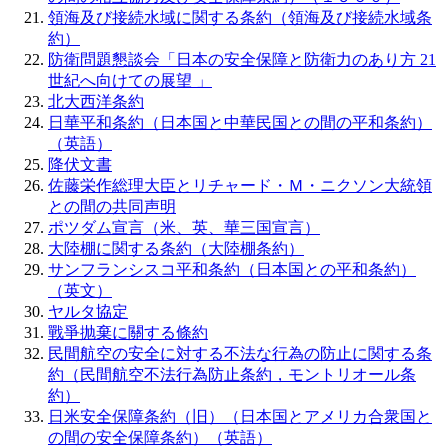
領海及び接続水域に関する条約（領海及び接続水域条
約）
防衛問題懇談会「日本の安全保障と防衛力のあり方 21
世紀へ向けての展望 」
北大西洋条約
日華平和条約（日本国と中華民国との間の平和条約）
（英語）
降伏文書
佐藤栄作総理大臣とリチャード・Ｍ・ニクソン大統領
との間の共同声明
ポツダム宣言（米、英、華三国宣言）
大陸棚に関する条約（大陸棚条約）
サンフランシスコ平和条約（日本国との平和条約）
（英文）
ヤルタ協定
戰爭抛棄に關する條約
民間航空の安全に対する不法な行為の防止に関する条
約（民間航空不法行為防止条約，モントリオール条
約）
日米安全保障条約（旧）（日本国とアメリカ合衆国と
の間の安全保障条約）（英語）