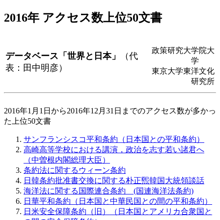
2016年 アクセス数上位50文書
政策研究大学院大
データベース「世界と日本」
（代
学
表：田中明彦）
東京大学東洋文化
研究所
2016年1月1日から2016年12月31日までのアクセス数が多かっ
た上位50文書
サンフランシスコ平和条約（日本国との平和条約）
高崎高等学校における講演，政治を志す若い諸君へ
（中曽根内閣総理大臣）
条約法に関するウィーン条約
日韓条約批准書交換に関する朴正煕韓国大統領談話
海洋法に関する国際連合条約 (国連海洋法条約)
日華平和条約（日本国と中華民国との間の平和条約）
日米安全保障条約（旧）（日本国とアメリカ合衆国と