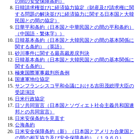
の間の安全保障条約）
日韓請求権並びに経済協力協定（財産及び請求権に関
する問題の解決並びに経済協力に関する日本国と大韓
民国との間の協定）
日華平和条約（日本国と中華民国との間の平和条約）
（中国語・繁体字））
日韓基本条約（日本国と大韓民国との間の基本関係に
関する条約）（英語）
砂川事件に関する最高裁差戻判決
日韓基本条約（日本国と大韓民国との間の基本関係に
関する条約）
極東国際軍事裁判所条例
国連軍地位協定
サンフランシスコ平和会議における吉田茂総理大臣の
受諾演説
日米行政協定
日ソ共同宣言（日本国とソヴィエト社会主義共和国連
邦との共同宣言）
日米安保条約を見直す
公海条約
日米安全保障条約（新）（日本国とアメリカ合衆国と
の間の相互協力及び安全保障条約）（１９６０）