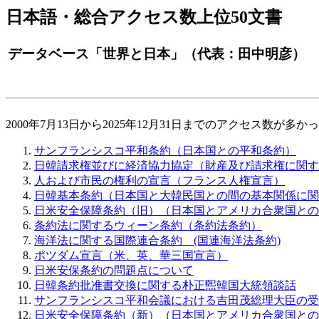
日本語・総合アクセス数上位50文書
データベース「世界と日本」（代表：田中明彦）
2000年7月13日から2025年12月31日までのアクセス数が多か
サンフランシスコ平和条約（日本国との平和条約）
日韓請求権並びに経済協力協定（財産及び請求権に関す
人および市民の権利の宣言（フランス人権宣言）
日韓基本条約（日本国と大韓民国との間の基本関係に関
日米安全保障条約（旧）（日本国とアメリカ合衆国との
条約法に関するウィーン条約（条約法条約）
海洋法に関する国際連合条約 (国連海洋法条約)
ポツダム宣言（米、英、華三国宣言）
日米安保条約の問題点について
日韓条約批准書交換に関する朴正煕韓国大統領談話
サンフランシスコ平和会議における吉田茂総理大臣の受
日米安全保障条約（新）（日本国とアメリカ合衆国との