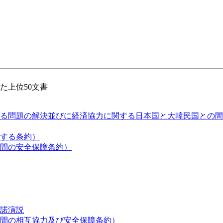
った上位50文書
る問題の解決並びに経済協力に関する日本国と大韓民国との間
する条約）
間の安全保障条約）
諾演説
間の相互協力及び安全保障条約）