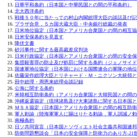
日華平和条約（日本国と中華民国との間の平和条約）
北大西洋条約
戦後５０年に当たっての村山内閣総理大臣の談話及び記
プラザ合意，５カ国大蔵大臣・中央銀行総裁の発表
日米地位協定（日本国とアメリカ合衆国との間の相互協
日米安保条約を見直す
降伏文書
砂川事件に関する最高裁差戻判決
日米行政協定（日本国とアメリカ合衆国との間の安全保
集団殺害罪の防止及び処罰に関する条約（ジェノサイド
国連軍地位協定（日本国における国際連合の軍隊の地位
佐藤栄作総理大臣とリチャード・Ｍ・ニクソン大統領と
田中総理・周恩来総理会談記録
公海に関する条約
米韓相互防衛条約（アメリカ合衆国と大韓民国との間の
沖縄返還協定（琉球諸島及び大東諸島に関する日本国と
ＭＳＡ協定（日本国とアメリカ合衆国との間の相互防衛
軍人勅諭（陸海軍軍人に賜はりたる勅諭，軍人訓誡ノ勅
南極条約
日ソ共同宣言（日本国とソヴィエト社会主義共和国連邦
防衛問題懇談会「日本の安全保障と防衛力のあり方‐21