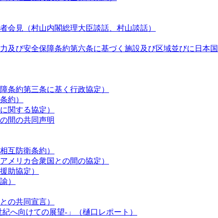
者会見（村山内閣総理大臣談話、村山談話）
力及び安全保障条約第六条に基づく施設及び区域並びに日本国
障条約第三条に基く行政協定）
条約）
に関する協定）
の間の共同声明
相互防衛条約）
アメリカ合衆国との間の協定）
援助協定）
諭）
との共同宣言）
世紀へ向けての展望‐」（樋口レポート）