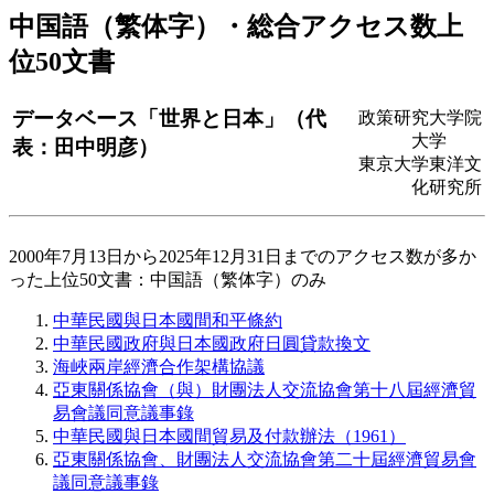
中国語（繁体字）・総合アクセス数上
位50文書
データベース「世界と日本」（代
政策研究大学院
大学
表：田中明彦）
東京大学東洋文
化研究所
2000年7月13日から2025年12月31日までのアクセス数が多か
った上位50文書：中国語（繁体字）のみ
中華民國與日本國間和平條約
中華民國政府與日本國政府日圓貸款換文
海峽兩岸經濟合作架構協議
亞東關係協會（與）財團法人交流協會第十八屆經濟貿
易會議同意議事錄
中華民國與日本國間貿易及付款辦法（1961）
亞東關係協會、財團法人交流協會第二十屆經濟貿易會
議同意議事錄