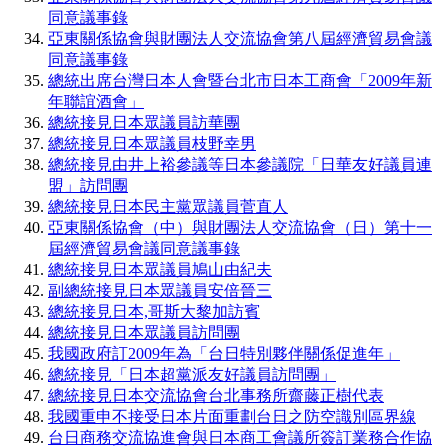
同意議事錄
亞東關係協會與財團法人交流協會第八屆經濟貿易會議
同意議事錄
總統出席台灣日本人會暨台北市日本工商會「2009年新
年聯誼酒會」
總統接見日本眾議員訪華團
總統接見日本眾議員枝野幸男
總統接見由井上裕參議等日本參議院「日華友好議員連
盟」訪問團
總統接見日本民主黨眾議員菅直人
亞東關係協會（中）與財團法人交流協會（日）第十一
屆經濟貿易會議同意議事錄
總統接見日本眾議員鳩山由紀夫
副總統接見日本眾議員安倍晉三
總統接見日本,哥斯大黎加訪賓
總統接見日本眾議員訪問團
我國政府訂2009年為「台日特別夥伴關係促進年」
總統接見「日本超黨派友好議員訪問團」
總統接見日本交流協會台北事務所齋藤正樹代表
我國重申不接受日本片面重劃台日之防空識別區界線
台日商務交流協進會與日本商工會議所簽訂業務合作協