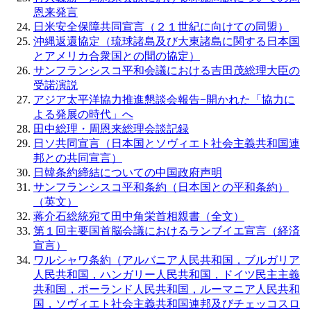
恩来発言
日米安全保障共同宣言（２１世紀に向けての同盟）
沖縄返還協定（琉球諸島及び大東諸島に関する日本国
とアメリカ合衆国との間の協定）
サンフランシスコ平和会議における吉田茂総理大臣の
受諾演説
アジア太平洋協力推進懇談会報告−開かれた「協力に
よる発展の時代」へ
田中総理・周恩来総理会談記録
日ソ共同宣言（日本国とソヴィエト社会主義共和国連
邦との共同宣言）
日韓条約締結についての中国政府声明
サンフランシスコ平和条約（日本国との平和条約）
（英文）
蒋介石総統宛て田中角栄首相親書（全文）
第１回主要国首脳会議におけるランブイエ宣言（経済
宣言）
ワルシャワ条約（アルバニア人民共和国，ブルガリア
人民共和国，ハンガリー人民共和国，ドイツ民主主義
共和国，ポーランド人民共和国，ルーマニア人民共和
国，ソヴィエト社会主義共和国連邦及びチェッコスロ