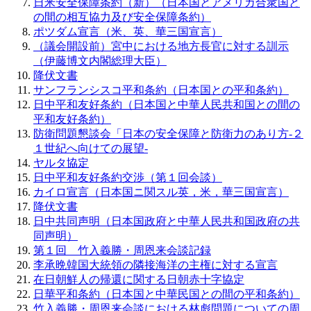
日米安全保障条約（新）（日本国とアメリカ合衆国と
の間の相互協力及び安全保障条約）
ポツダム宣言（米、英、華三国宣言）
（議会開設前）宮中における地方長官に対する訓示
（伊藤博文内閣総理大臣）
降伏文書
サンフランシスコ平和条約（日本国との平和条約）
日中平和友好条約（日本国と中華人民共和国との間の
平和友好条約）
防衛問題懇談会「日本の安全保障と防衛力のあり方‐２
１世紀へ向けての展望‐
ヤルタ協定
日中平和友好条約交渉（第１回会談）
カイロ宣言（日本国ニ関スル英，米，華三国宣言）
降伏文書
日中共同声明（日本国政府と中華人民共和国政府の共
同声明）
第１回 竹入義勝・周恩来会談記録
李承晩韓国大統領の隣接海洋の主権に対する宣言
在日朝鮮人の帰還に関する日朝赤十字協定
日華平和条約（日本国と中華民国との間の平和条約）
竹入義勝・周恩来会談における林彪問題についての周