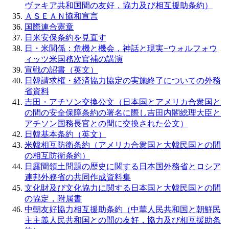
ヴァキア共和国間の友好，協力及び相互援助条約）
ＡＳＥＡＮ協和宣言
国際連合憲章
日米安保条約を見直す
日・米関係：危機と機会，神話と現実−ウォルフォウ
ィッツ米国務次官補の講演
宣戦の詔書（英文）
日韓請求権・経済協力協定の実施終了についての外務
省資料
吉田・アチソン交換公文（日本国とアメリカ合衆国と
の間の安全保障条約の署名に際し吉田内閣総理大臣と
アチソン国務長官との間に交換された公文）
日韓基本条約（英文）
米韓相互防衛条約（アメリカ合衆国と大韓民国との間
の相互防衛条約）
日露間領土問題の歴史に関する日本国外務省とロシア
連邦外務省の共同作成資料集
文化財及び文化協力に関する日本国と大韓民国との間
の協定，附属書
中朝友好協力相互援助条約（中華人民共和国と朝鮮民
主主義人民共和国との間の友好，協力及び相互援助条