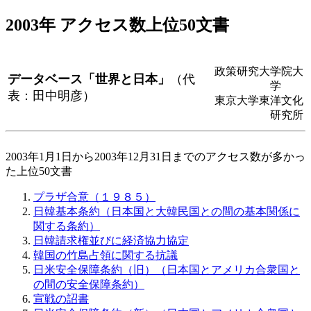
2003年 アクセス数上位50文書
政策研究大学院大
データベース「世界と日本」
（代
学
表：田中明彦）
東京大学東洋文化
研究所
2003年1月1日から2003年12月31日までのアクセス数が多かっ
た上位50文書
プラザ合意（１９８５）
日韓基本条約（日本国と大韓民国との間の基本関係に
関する条約）
日韓請求権並びに経済協力協定
韓国の竹島占領に関する抗議
日米安全保障条約（旧）（日本国とアメリカ合衆国と
の間の安全保障条約）
宣戦の詔書