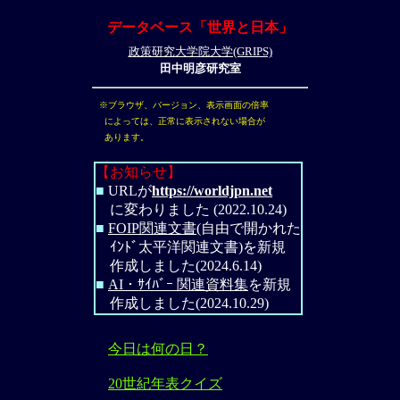
データベース「世界と日本」
政策研究大学院大学(GRIPS)
田中明彦研究室
※ブラウザ、バージョン、表示画面の倍率
によっては、正常に表示されない場合が
あります。
【お知らせ】
■
URLが
https://worldjpn.net
に変わりました (2022.10.24)
■
FOIP関連文書
(自由で開かれた
ｲﾝﾄﾞ太平洋関連文書)を新規
作成しました(2024.6.14)
■
AI・ｻｲﾊﾞｰ 関連資料集
を新規
作成しました(2024.10.29)
今日は何の日？
20世紀年表クイズ