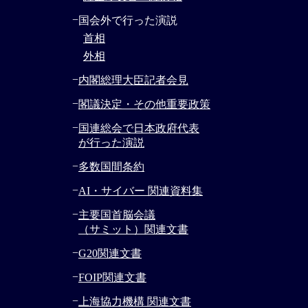
−
国会外で行った演説
首相
外相
−
内閣総理大臣記者会見
−
閣議決定・その他重要政策
−
国連総会で日本政府代表
が行った演説
−
多数国間条約
−
AI・サイバー 関連資料集
−
主要国首脳会議
（サミット）関連文書
−
G20関連文書
−
FOIP関連文書
−
上海協力機構 関連文書