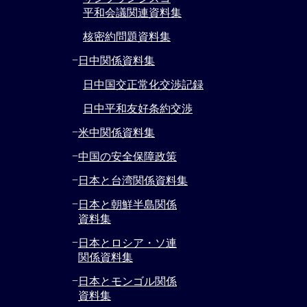
平和会議関連資料集
核密約問題資料集
−
日中関係資料集
日中国交正常化交渉記録
日中平和友好条約交渉
−
米中関係資料集
−
中国の安全保障政策
−
日本と台湾関係資料集
−
日本と朝鮮半島関係
資料集
−
日本とロシア・ソ連
関係資料集
−
日本とモンゴル関係
資料集