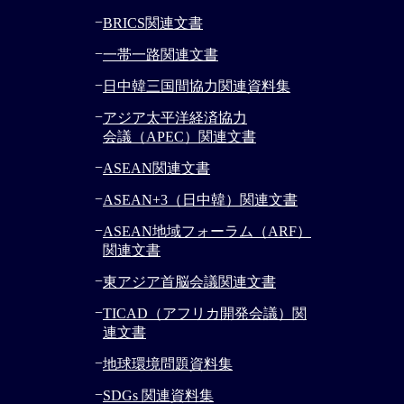
−
BRICS関連文書
−
一帯一路関連文書
−
日中韓三国間協力関連資料集
−
アジア太平洋経済協力
会議（APEC）関連文書
−
ASEAN関連文書
−
ASEAN+3（日中韓）関連文書
−
ASEAN地域フォーラム（ARF）
関連文書
−
東アジア首脳会議関連文書
−
TICAD（アフリカ開発会議）関
連文書
−
地球環境問題資料集
−
SDGs 関連資料集