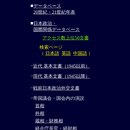
■
データベース
20世紀・21世紀年表
■
日本政治・
国際関係データベース
アクセス数上位50文書
検索ページ
（
日本語
英語
中国語
）
−
近代 基本文書（1945以前）
−
現代 基本文書（1945以降）
−
戦前日本政治外交文書
−
帝国議会・国会内の演説
首相
外相
蔵相・財務相
経企庁長官・経財相