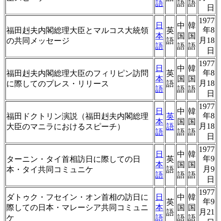
語
語
語
日
1977
日
中
韓
年8
福田赳夫内閣総理大臣とマルコス大統領
英
本
国
国
月18
の共同メッセージ
語
語
語
語
日
1977
日
中
韓
年8
福田赳夫内閣総理大臣のフィリピン訪問
英
本
国
国
月18
に際してのプレス・リリース
語
語
語
語
日
1977
日
中
韓
年8
福田ドクトリン演説（福田赳夫内閣総理
英
本
国
国
月18
大臣のマニラにおけるスピーチ）
語
語
語
語
日
1977
日
中
韓
年9
ターニン・タイ首相訪日に際しての日
英
本
国
国
月9
本・タイ共同コミュニケ
語
語
語
語
日
1977
ダトゥク・フセイン・オン首相の訪日に
日
中
韓
年9
英
際しての日本・マレーシア共同コミュニ
本
国
国
月21
語
ケ
語
語
語