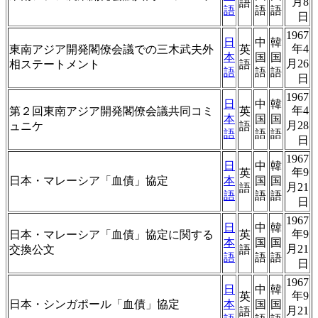
月8
語
語
語
語
日
1967
日
中
韓
年4
東南アジア開発閣僚会議での三木武夫外
英
本
国
国
月26
相ステートメント
語
語
語
語
日
1967
日
中
韓
年4
第２回東南アジア開発閣僚会議共同コミ
英
本
国
国
月28
ュニケ
語
語
語
語
日
1967
日
中
韓
年9
英
日本・マレーシア「血債」協定
本
国
国
月21
語
語
語
語
日
1967
日
中
韓
年9
日本・マレーシア「血債」協定に関する
英
本
国
国
月21
交換公文
語
語
語
語
日
1967
日
中
韓
年9
英
日本・シンガポール「血債」協定
本
国
国
月21
語