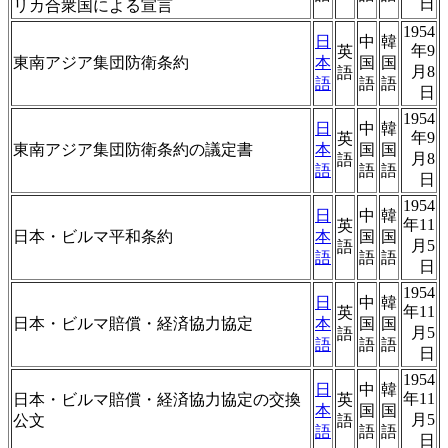
日
リカ合衆国による宣言
1954
日
中
韓
年9
英
東南アジア集団防衛条約
本
国
国
月8
語
語
語
語
日
1954
日
中
韓
年9
英
東南アジア集団防衛条約の議定書
本
国
国
月8
語
語
語
語
日
1954
日
中
韓
年11
英
日本・ビルマ平和条約
本
国
国
月5
語
語
語
語
日
1954
日
中
韓
年11
英
日本・ビルマ賠償・経済協力協定
本
国
国
月5
語
語
語
語
日
1954
日
中
韓
年11
日本・ビルマ賠償・経済協力協定の交換
英
本
国
国
月5
公文
語
語
語
語
日