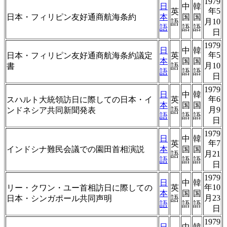
1979
日
中
韓
年5
英
日本・フィリピン友好通商航海条約
本
国
国
月10
語
語
語
語
日
1979
日
中
韓
年5
日本・フィリピン友好通商航海条約議定
英
本
国
国
月10
書
語
語
語
語
日
1979
日
中
韓
年6
スハルト大統領訪日に際しての日本・イ
英
本
国
国
月9
ンドネシア共同新聞発表
語
語
語
語
日
1979
日
中
韓
年7
英
インドシナ難民会議での園田首相演説
本
国
国
月21
語
語
語
語
日
1979
日
中
韓
年10
リー・クワン・ユー首相訪日に際しての
英
本
国
国
月23
日本・シンガポール共同声明
語
語
語
語
日
1979
日
中
韓