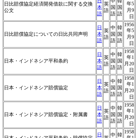
日
中
韓
年5
日比賠償協定経済開発借款に関する交換
英
本
国
国
月9
公文
語
語
語
語
日
1956
日
中
韓
年5
英
日比賠償協定についての日比共同声明
本
国
国
月9
語
語
語
語
日
1958
日
中
韓
年1
英
日本・インドネシア平和条約
本
国
国
月20
語
語
語
語
日
1958
日
中
韓
年1
英
日本・インドネシア賠償協定
本
国
国
月20
語
語
語
語
日
1958
日
中
韓
年1
英
日本・インドネシア賠償協定・附属書
本
国
国
月20
語
語
語
語
日
1958
日
中
韓
年1
日本・インドネシア平和条約・賠償協定
英