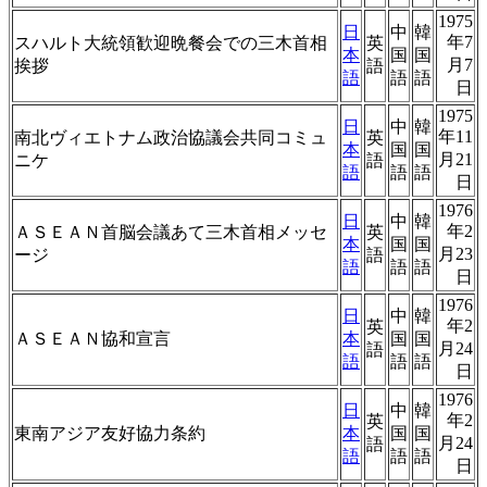
1975
日
中
韓
年7
スハルト大統領歓迎晩餐会での三木首相
英
本
国
国
月7
挨拶
語
語
語
語
日
1975
日
中
韓
年11
南北ヴィエトナム政治協議会共同コミュ
英
本
国
国
月21
ニケ
語
語
語
語
日
1976
日
中
韓
年2
ＡＳＥＡＮ首脳会議あて三木首相メッセ
英
本
国
国
月23
ージ
語
語
語
語
日
1976
日
中
韓
年2
英
ＡＳＥＡＮ協和宣言
本
国
国
月24
語
語
語
語
日
1976
日
中
韓
年2
英
東南アジア友好協力条約
本
国
国
月24
語
語
語
語
日