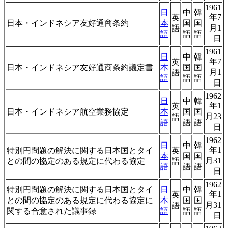
1961
日
中
韓
年7
英
日本・インドネシア友好通商条約
本
国
国
月1
語
語
語
語
日
1961
日
中
韓
年7
英
日本・インドネシア友好通商条約議定書
本
国
国
月1
語
語
語
語
日
1962
日
中
韓
年1
英
日本・インドネシア航空業務協定
本
国
国
月23
語
語
語
語
日
1962
日
中
韓
年1
特別円問題の解決に関する日本国とタイ
英
本
国
国
月31
との間の協定のある規定に代わる協定
語
語
語
語
日
1962
特別円問題の解決に関する日本国とタイ
日
中
韓
年1
英
との間の協定のある規定に代わる協定に
本
国
国
月31
語
関する合意された議事録
語
語
語
日