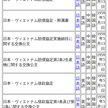
月13
語
語
語
語
日
1959
日
中
韓
年5
英
日本・ヴィエトナム賠償協定・附属書
本
国
国
月13
語
語
語
語
日
1959
日
中
韓
年5
日本・ヴィエトナム賠償協定実施細目に
英
本
国
国
月13
関する交換公文
語
語
語
語
日
1959
日
中
韓
年5
日本・ヴィエトナム賠償協定第2条2生産
英
本
国
国
月13
物に関する交換公文
語
語
語
語
日
1959
日
中
韓
年5
英
日本・ヴィエトナム借款協定
本
国
国
月13
語
語
語
語
日
1959
日
中
韓
年5
日本・ヴィエトナム借款協定第1条及び第
英
本
国
国
月13
2条に関する交換公文
語