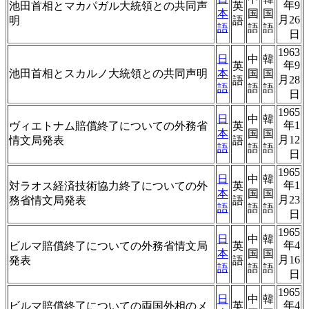
年9
池田首相とマカパガル大統領との共同声
英
本
国
国
月26
明
語
語
語
語
日
1963
日
中
韓
年9
英
池田首相とスカルノ大統領との共同声明
本
国
国
月28
語
語
語
語
日
1965
日
中
韓
年1
ヴィエトナム賠償終了についての外務省
英
本
国
国
月12
情文局発表
語
語
語
語
日
1965
日
中
韓
年1
対ラオス経済技術協力終了についての外
英
本
国
国
月23
務省情文局発表
語
語
語
語
日
1965
日
中
韓
年4
ビルマ賠償終了についての外務省情文局
英
本
国
国
月16
発表
語
語
語
語
日
1965
日
中
韓
年4
ビルマ賠償終了についての両国外相のメ
英