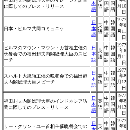
福田赳夫内閣総理大臣のマレーシア訪問
英
本
国
国
月10
に際してのプレス・リリース
語
語
語
語
日
1977
日
中
韓
年8
英
日本・ビルマ共同コミュニケ
本
国
国
月11
語
語
語
語
日
1977
ビルマのマウン・マウン・カ首相主催の
日
中
韓
年8
英
晩餐会での福田赳夫内閣総理大臣のスピ
本
国
国
月11
語
ーチ
語
語
語
日
1977
日
中
韓
年8
スハルト大統領主催の晩餐会での福田赳
英
本
国
国
月12
夫内閣総理大臣スピーチ
語
語
語
語
日
1977
日
中
韓
年8
福田赳夫内閣総理大臣のインドネシア訪
英
本
国
国
月13
問に際してのプレス・リリース
語
語
語
語
日
1977
日
中
韓
年8
リー・クワン・ユー首相主催晩餐会での
英
本
国
国