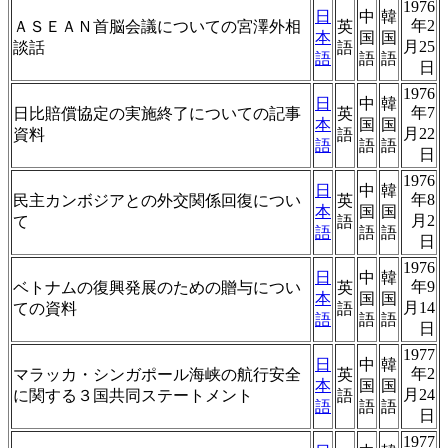
1976
日
中
韓
年2
ＡＳＥＡＮ首脳会議についての宮澤外相
英
本
国
国
月25
談話
語
語
語
語
日
1976
日
中
韓
年7
日比賠償協定の実施終了についての記事
英
本
国
国
月22
資料
語
語
語
語
日
1976
日
中
韓
年8
民主カンボジアとの外交関係回復につい
英
本
国
国
月2
て
語
語
語
語
日
1976
日
中
韓
年9
ベトナムの復興発展のための贈与につい
英
本
国
国
月14
ての資料
語
語
語
語
日
1977
日
中
韓
年2
マラッカ・シンガポール海峡の航行安全
英
本
国
国
月24
に関する３国共同ステートメント
語
語
語
語
日
1977