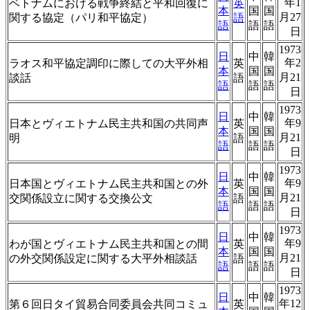
年1
ベトナムにおける戦争終結と平和回復に
英
本
国
国
月27
関する協定（パリ和平協定）
語
語
語
語
日
1973
日
中
韓
年2
ラオス和平協定調印に際しての大平外相
英
本
国
国
月21
談話
語
語
語
語
日
1973
日
中
韓
年9
日本とヴィエトナム民主共和国の共同声
英
本
国
国
月21
明
語
語
語
語
日
1973
日
中
韓
年9
日本国とヴィエトナム民主共和国との外
英
本
国
国
月21
交関係設立に関する交換公文
語
語
語
語
日
1973
日
中
韓
年9
わが国とヴィエトナム民主共和国との間
英
本
国
国
月21
の外交関係設定に関する大平外相談話
語
語
語
語
日
1973
日
中
韓
年12
第６回日タイ貿易合同委員会共同コミュ
英