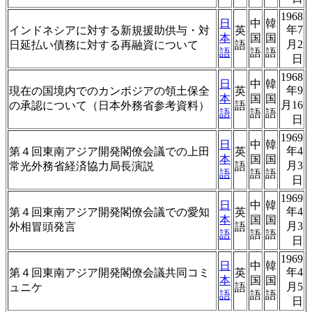
1968
日
中
韓
年7
インドネシアに対する新規援助供与・対
英
本
国
国
月2
日延払い債務に対する再融資について
語
語
語
語
日
1968
日
中
韓
年9
現在の国境内でのカンボジアの領土保全
英
本
国
国
月16
の承認について（日本外務省参考資料）
語
語
語
語
日
1969
日
中
韓
年4
第４回東南アジア開発閣僚会議での上田
英
本
国
国
月3
常光外務省経済協力局長演説
語
語
語
語
日
1969
日
中
韓
年4
第４回東南アジア開発閣僚会議での愛知
英
本
国
国
月3
外相冒頭発言
語
語
語
語
日
1969
日
中
韓
年4
第４回東南アジア開発閣僚会議共同コミ
英
本
国
国
月5
ュニケ
語
語
語
語
日