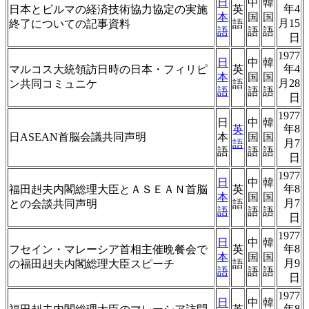
日
中
韓
年4
日本とビルマの経済技術協力協定の実施
英
本
国
国
月15
終了についての記事資料
語
語
語
語
日
1977
日
中
韓
年4
マルコス大統領訪日時の日本・フィリピ
英
本
国
国
月28
ン共同コミュニケ
語
語
語
語
日
1977
日
中
韓
年8
英
日ASEAN首脳会議共同声明
本
国
国
月7
語
語
語
語
日
1977
日
中
韓
年8
福田赳夫内閣総理大臣とＡＳＥＡＮ首脳
英
本
国
国
月7
との会談共同声明
語
語
語
語
日
1977
日
中
韓
年8
フセイン・マレーシア首相主催晩餐会で
英
本
国
国
月9
の福田赳夫内閣総理大臣スピーチ
語
語
語
語
日
1977
日
中
韓
年8