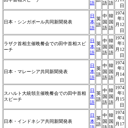
語
語
語
日
1974
日
中
韓
年1
英
日本・シンガポール共同新聞発表
本
国
国
月12
語
語
語
語
日
1974
日
中
韓
年1
ラザク首相主催晩餐会での田中首相スピ
英
本
国
国
月12
ーチ
語
語
語
語
日
1974
日
中
韓
年1
英
日本・マレーシア共同新聞発表
本
国
国
月14
語
語
語
語
日
1974
日
中
韓
年1
スハルト大統領主催晩餐会での田中首相
英
本
国
国
月15
スピーチ
語
語
語
語
日
1974
日
中
韓
年1
英
日本・インドネシア共同新聞発表
本
国
国
月17
語
語
語
語