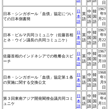
語
語
語
日
1967
日
中
韓
年9
日本・シンガポール「血債」協定につい
英
本
国
国
月21
ての日本側書簡
語
語
語
語
日
1967
日
中
韓
年9
日本・ビルマ共同コミュニケ（佐藤首相
英
本
国
国
月22
とネ・ウイン議長の共同コミュニケ）
語
語
語
語
日
1967
日
中
韓
年10
佐藤首相のインドネシアでの晩餐会スピ
英
本
国
国
月10
ーチ
語
語
語
語
日
1968
日
中
韓
年1
日本・シンガポール「血債」協定第１条
英
本
国
国
月9
の実施に関する交換公文
語
語
語
語
日
1968
日
中
韓
年4
第３回東南アジア開発閣僚会議共同コミ
英
本
国
国
月11
ュニケ
語
語
語
語
日