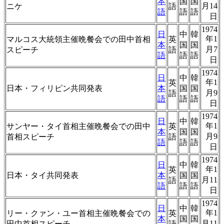
本
国
国
月14
ニケ
語
語
語
語
日
1974
日
中
韓
年1
マルコス大統領主催晩餐会での田中首相
英
本
国
国
月7
スピーチ
語
語
語
語
日
1974
日
中
韓
年1
英
日本・フィリピン共同発表
本
国
国
月9
語
語
語
語
日
1974
日
中
韓
年1
サンヤー・タイ首相主催晩餐会での田中
英
本
国
国
月9
首相スピーチ
語
語
語
語
日
1974
日
中
韓
年1
英
日本・タイ共同発表
本
国
国
月11
語
語
語
語
日
1974
日
中
韓
年1
リー・クァン・ユー首相主催晩餐会での
英
本
国
国
月11
田中首相スピーチ
語