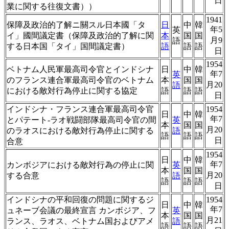
日
業に関する往復文書））
1941
保障及政治的了解ニ關スル日本國「タ
日
中
韓
年5
英
イ」國間議定書（保障及政治的了解に関
本
国
国
月9
語
する日本国「タイ」国間議定書）
語
語
語
日
1954
ベトナム人民軍最高司令官とインドシナ
日
中
韓
年7
英
のフランス連合軍最高司令官のベトナム
本
国
国
月20
語
における敵対行為停止に関する協定
語
語
語
日
インドシナ・フランス連合軍最高司令官
1954
日
中
韓
年7
とパテート-ラオ戦闘部隊最高司令官の間
英
本
国
国
月20
のラオスにおける敵対行為停止に関する
語
語
語
語
日
合意
1954
日
中
韓
年7
カンボジアにおける敵対行為の停止に関
英
本
国
国
月20
する合意
語
語
語
語
日
インドシナの平和回復の問題に関するジ
1954
日
中
韓
年7
ュネーブ会議の最終宣言 カンボジア、フ
英
本
国
国
月21
ランス、ラオス、ベトナム国およびアメ
語
語
語
語