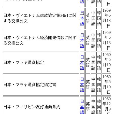
語
語
語
日
1959
日
中
韓
年5
日本・ヴィエトナム借款協定第3条1に関
英
本
国
国
月13
する交換公文
語
語
語
語
日
1959
日
中
韓
年5
日本・ヴィエトナム経済開発借款に関す
英
本
国
国
月13
る交換公文
語
語
語
語
日
1960
日
中
韓
年5
英
日本・マラヤ通商協定
本
国
国
月10
語
語
語
語
日
1960
日
中
韓
年5
英
日本・マラヤ通商協定議定書
本
国
国
月10
語
語
語
語
日
1960
日
中
韓
年12
英
日本・フィリピン友好通商条約
本
国
国
月9
語
語
語
語