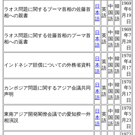
1969
日
中
韓
年6
ラオス問題に関するプーマ首相の佐藤首
英
本
国
国
月19
相への親書
語
語
語
語
日
1969
日
中
韓
年7
ラオス問題に関する佐藤首相のプーマ首
英
本
国
国
月28
相への返書
語
語
語
語
日
1970
日
中
韓
年4
英
インドネシア賠償についての外務省資料
本
国
国
月17
語
語
語
語
日
1970
日
中
韓
年5
カンボジア問題に関するアジア会議共同
英
本
国
国
月17
声明
語
語
語
語
日
1970
日
中
韓
年5
東南アジア開発閣僚会議での愛知揆一外
英
本
国
国
月23
相演説
語
語
語
語
日
1972