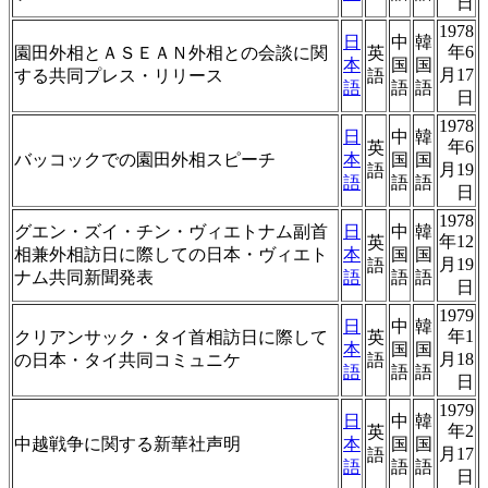
日
1978
日
中
韓
年6
園田外相とＡＳＥＡＮ外相との会談に関
英
本
国
国
月17
する共同プレス・リリース
語
語
語
語
日
1978
日
中
韓
年6
英
バッコックでの園田外相スピーチ
本
国
国
月19
語
語
語
語
日
1978
グエン・ズイ・チン・ヴィエトナム副首
日
中
韓
年12
英
相兼外相訪日に際しての日本・ヴィエト
本
国
国
月19
語
ナム共同新聞発表
語
語
語
日
1979
日
中
韓
年1
クリアンサック・タイ首相訪日に際して
英
本
国
国
月18
の日本・タイ共同コミュニケ
語
語
語
語
日
1979
日
中
韓
年2
英
中越戦争に関する新華社声明
本
国
国
月17
語
語
語
語
日