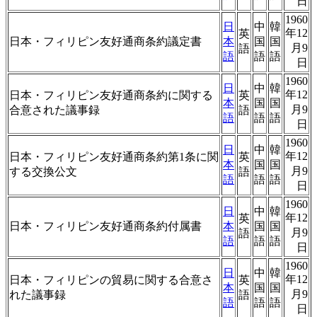
日
1960
日
中
韓
年12
英
日本・フィリピン友好通商条約議定書
本
国
国
月9
語
語
語
語
日
1960
日
中
韓
年12
日本・フィリピン友好通商条約に関する
英
本
国
国
月9
合意された議事録
語
語
語
語
日
1960
日
中
韓
年12
日本・フィリピン友好通商条約第1条に関
英
本
国
国
月9
する交換公文
語
語
語
語
日
1960
日
中
韓
年12
英
日本・フィリピン友好通商条約付属書
本
国
国
月9
語
語
語
語
日
1960
日
中
韓
年12
日本・フィリピンの貿易に関する合意さ
英
本
国
国
月9
れた議事録
語
語
語
語
日