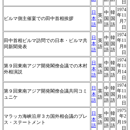
日
1974
日
中
韓
年11
英
ビルマ側主催宴での田中首相挨拶
本
国
国
月7
語
語
語
語
日
1974
日
中
韓
年11
田中首相ビルマ訪問での日本・ビルマ共
英
本
国
国
月8
同新聞発表
語
語
語
語
日
1974
日
中
韓
年11
第９回東南アジア開発閣僚会議での木村
英
本
国
国
月14
外相演説
語
語
語
語
日
1974
日
中
韓
年11
第９回東南アジア開発閣僚会議共同コミ
英
本
国
国
月16
ュニケ
語
語
語
語
日
1975
日
中
韓
年2
マラッカ海峡沿岸３カ国外相会議のプレ
英
本
国
国
月19
ス・ステートメント
語
語
語
語
日