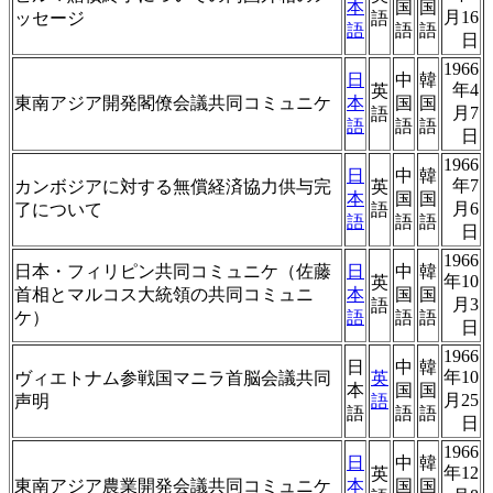
本
国
国
月16
ッセージ
語
語
語
語
日
1966
日
中
韓
年4
英
東南アジア開発閣僚会議共同コミュニケ
本
国
国
月7
語
語
語
語
日
1966
日
中
韓
年7
カンボジアに対する無償経済協力供与完
英
本
国
国
月6
了について
語
語
語
語
日
1966
日本・フィリピン共同コミュニケ（佐藤
日
中
韓
年10
英
首相とマルコス大統領の共同コミュニ
本
国
国
月3
語
ケ）
語
語
語
日
1966
日
中
韓
年10
ヴィエトナム参戦国マニラ首脳会議共同
英
本
国
国
月25
声明
語
語
語
語
日
1966
日
中
韓
年12
英
東南アジア農業開発会議共同コミュニケ
本
国
国