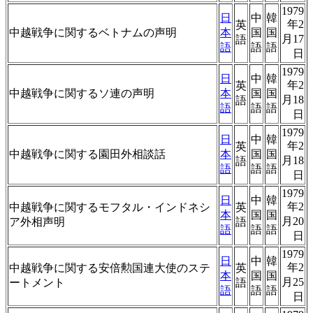
1979
日
中
韓
年2
英
中越戦争に関するベトナムの声明
本
国
国
月17
語
語
語
語
日
1979
日
中
韓
年2
英
中越戦争に関するソ連の声明
本
国
国
月18
語
語
語
語
日
1979
日
中
韓
年2
英
中越戦争に関する園田外相談話
本
国
国
月18
語
語
語
語
日
1979
日
中
韓
年2
中越戦争に関するモフタル・インドネシ
英
本
国
国
月20
ア外相声明
語
語
語
語
日
1979
日
中
韓
年2
中越戦争に関する安倍勲国連大使のステ
英
本
国
国
月25
ートメント
語
語
語
語
日