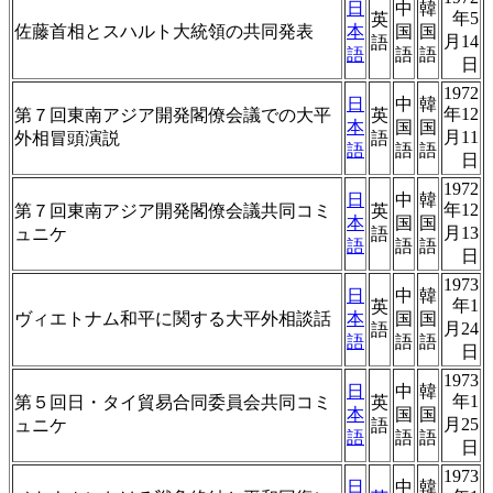
日
中
韓
年5
英
佐藤首相とスハルト大統領の共同発表
本
国
国
月14
語
語
語
語
日
1972
日
中
韓
年12
第７回東南アジア開発閣僚会議での大平
英
本
国
国
月11
外相冒頭演説
語
語
語
語
日
1972
日
中
韓
年12
第７回東南アジア開発閣僚会議共同コミ
英
本
国
国
月13
ュニケ
語
語
語
語
日
1973
日
中
韓
年1
英
ヴィエトナム和平に関する大平外相談話
本
国
国
月24
語
語
語
語
日
1973
日
中
韓
年1
第５回日・タイ貿易合同委員会共同コミ
英
本
国
国
月25
ュニケ
語
語
語
語
日
1973
日
中
韓