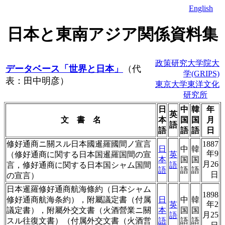
English
日本と東南アジア関係資料集
政策研究大学院大
データベース「世界と日本」
（代
学(GRIPS)
表：田中明彦）
東京大学東洋文化
研究所
日
中
韓
年
英
文 書 名
本
国
国
月
語
語
語
語
日
修好通商ニ關スル日本國暹羅國間ノ宣言
1887
日
中
韓
年9
（修好通商に関する日本国暹羅国間の宣
英
本
国
国
月26
言，修好通商に関する日本国シャム国間
語
語
語
語
日
の宣言）
日本暹羅修好通商航海條約（日本シャム
1898
修好通商航海条約），附屬議定書（付属
日
中
韓
年2
英
議定書），附屬外交文書（火酒營業ニ關
本
国
国
月25
語
スル往復文書）（付属外交文書（火酒営
語
語
語