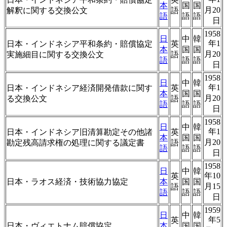
本
国
国
月20
解釈に関する交換公文
語
語
語
語
日
1958
日
中
韓
年1
日本・インドネシア平和条約・賠償協定
英
本
国
国
月20
実施細目に関する交換公文
語
語
語
語
日
1958
日
中
韓
年1
日本・インドネシア経済開発借款に関す
英
本
国
国
月20
る交換公文
語
語
語
語
日
1958
日
中
韓
年1
日本・インドネシア旧清算勘定その他諸
英
本
国
国
月20
勘定残高請求権の処理に関する議定書
語
語
語
語
日
1958
日
中
韓
年10
英
日本・ラオス経済・技術協力協定
本
国
国
月15
語
語
語
語
日
1959
日
中
韓
年5
英
日本・ヴィエトナム賠償協定
本
国
国