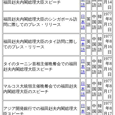
月14
福田赳夫内閣総理大臣スピーチ
語
語
語
語
日
1977
日
中
韓
年8
福田赳夫内閣総理大臣のシンガポール訪
英
本
国
国
月15
問に際してのプレス・リリース
語
語
語
語
日
1977
日
中
韓
年8
福田赳夫内閣総理大臣のタイ訪問に際し
英
本
国
国
月16
てのプレス・リリース
語
語
語
語
日
1977
日
中
韓
年8
タイのターニン首相主催晩餐会での福田
英
本
国
国
月16
赳夫内閣総理大臣スピーチ
語
語
語
語
日
1977
日
中
韓
年8
マルコス大統領主催晩餐会での福田赳夫
英
本
国
国
月17
内閣総理大臣のスピーチ
語
語
語
語
日
1977
日
中
韓
年8
アジア開発銀行での福田赳夫内閣総理大
英
本
国
国
月17
臣スピーチ
語