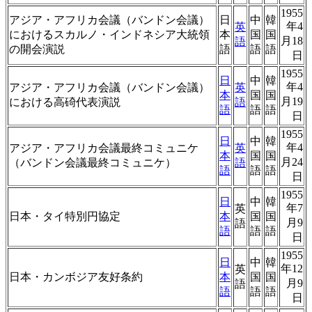
1955
アジア・アフリカ会議（バンドン会議）
日
中
韓
年4
英
におけるスカルノ・インドネシア大統領
本
国
国
月18
語
の開会演説
語
語
語
日
1955
日
中
韓
年4
アジア・アフリカ会議（バンドン会議）
英
本
国
国
月19
における高碕代表演説
語
語
語
語
日
1955
日
中
韓
年4
アジア・アフリカ会議最終コミュニケ
英
本
国
国
月24
（バンドン会議最終コミュニケ）
語
語
語
語
日
1955
日
中
韓
年7
英
日本・タイ特別円協定
本
国
国
月9
語
語
語
語
日
1955
日
中
韓
年12
英
日本・カンボジア友好条約
本
国
国
月9
語
語
語
語
日