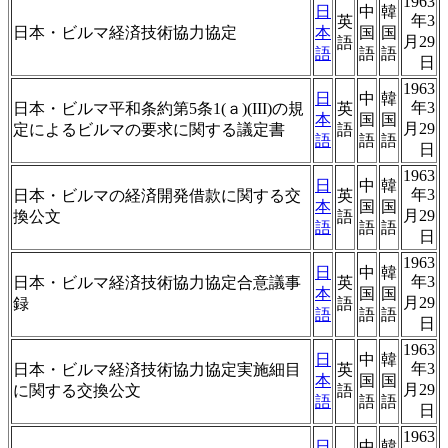
1963
日
中
韓
年3
英
日本・ビルマ経済技術協力協定
本
国
国
月29
語
語
語
語
日
1963
日
中
韓
年3
日本・ビルマ平和条約第5条1(ａ)(III)の規
英
本
国
国
月29
定によるビルマの要求に関する議定書
語
語
語
語
日
1963
日
中
韓
年3
日本・ビルマの経済開発借款に関する交
英
本
国
国
月29
換公文
語
語
語
語
日
1963
日
中
韓
年3
日本・ビルマ経済技術協力協定合意議事
英
本
国
国
月29
録
語
語
語
語
日
1963
日
中
韓
年3
日本・ビルマ経済技術協力協定実施細目
英
本
国
国
月29
に関する交換公文
語
語
語
語
日
1963
日
中
韓