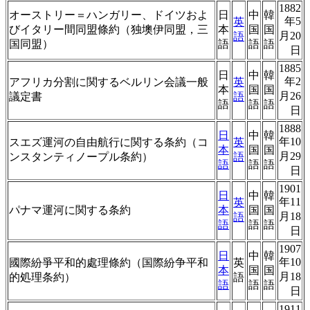
1882
オーストリー＝ハンガリー、ドイツおよ
日
中
韓
年5
英
びイタリー間同盟條約（独墺伊同盟，三
本
国
国
月20
語
国同盟）
語
語
語
日
1885
日
中
韓
年2
アフリカ分割に関するベルリン会議一般
英
本
国
国
月26
議定書
語
語
語
語
日
1888
日
中
韓
年10
スエズ運河の自由航行に関する条約（コ
英
本
国
国
月29
ンスタンティノープル条約）
語
語
語
語
日
1901
日
中
韓
年11
英
パナマ運河に関する条約
本
国
国
月18
語
語
語
語
日
1907
日
中
韓
年10
國際紛爭平和的處理條約（国際紛争平和
英
本
国
国
月18
的処理条約）
語
語
語
語
日
1911