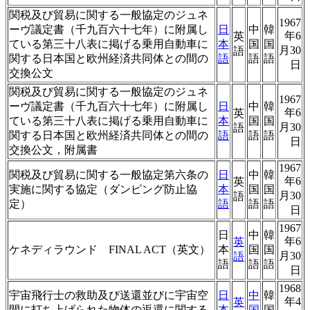
関税及び貿易に関する一般協定のジュネ
1967
ーヴ議定書（千九百六十七年）に附属し
日
中
韓
年6
英
ている第三十八表に掲げる乗用自動車に
本
国
国
月30
語
関する日本国と欧州経済共同体との間の
語
語
語
日
交換公文
関税及び貿易に関する一般協定のジュネ
1967
ーヴ議定書（千九百六十七年）に附属し
日
中
韓
年6
英
ている第三十八表に掲げる乗用自動車に
本
国
国
月30
語
関する日本国と欧州経済共同体との間の
語
語
語
日
交換公文，附属書
1967
関税及び貿易に関する一般協定第六条の
日
中
韓
年6
英
実施に関する協定（ダンピング防止協
本
国
国
月30
語
定）
語
語
語
日
1967
日
中
韓
年6
英
ケネディラウンド FINAL ACT（英文）
本
国
国
月30
語
語
語
語
日
1968
宇宙飛行士の救助及び送還並びに宇宙空
日
中
韓
年4
英
間に打ち上げられた物体の返還に関する
本
国
国