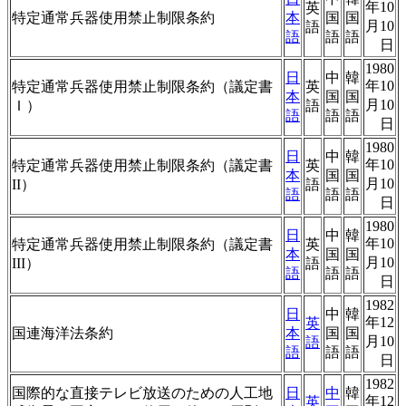
年10
英
特定通常兵器使用禁止制限条約
本
国
国
月10
語
語
語
語
日
1980
日
中
韓
年10
特定通常兵器使用禁止制限条約（議定書
英
本
国
国
月10
Ｉ）
語
語
語
語
日
1980
日
中
韓
年10
特定通常兵器使用禁止制限条約（議定書
英
本
国
国
月10
II）
語
語
語
語
日
1980
日
中
韓
年10
特定通常兵器使用禁止制限条約（議定書
英
本
国
国
月10
III）
語
語
語
語
日
1982
日
中
韓
年12
英
国連海洋法条約
本
国
国
月10
語
語
語
語
日
1982
国際的な直接テレビ放送のための人工地
日
中
韓
年12
英