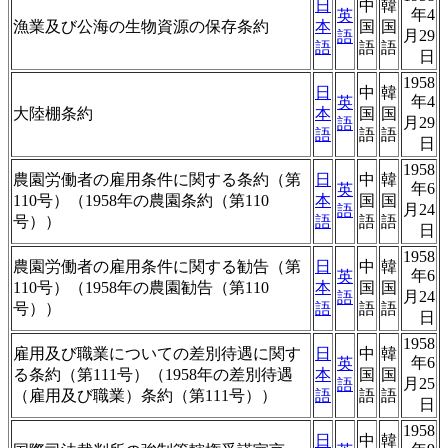
日
中
韓
年4
英
漁業及び公海の生物資源の保存条約
本
国
国
月29
語
語
語
語
日
1958
日
中
韓
年4
英
大陸棚条約
本
国
国
月29
語
語
語
語
日
1958
農園労働者の雇用条件に関する条約（第
日
中
韓
年6
英
110号）（1958年の農園条約（第110
本
国
国
月24
語
号））
語
語
語
日
1958
農園労働者の雇用条件に関する勧告（第
日
中
韓
年6
英
110号）（1958年の農園勧告（第110
本
国
国
月24
語
号））
語
語
語
日
1958
雇用及び職業についての差別待遇に関す
日
中
韓
年6
英
る条約（第111号）（1958年の差別待遇
本
国
国
月25
語
（雇用及び職業）条約（第111号））
語
語
語
日
1958
日
中
韓