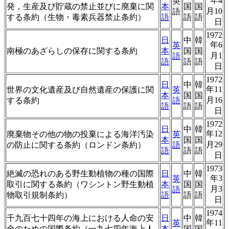
年4
英
発，生産及び貯蔵の禁止並びに廃棄に関
本
国
国
月10
語
する条約（生物・毒素兵器禁止条約）
語
語
語
日
1972
日
中
韓
年6
英
南極のあざらしの保存に関する条約
本
国
国
月1
語
語
語
語
日
1972
日
中
韓
年11
世界の文化遺産及び自然遺産の保護に関
英
本
国
国
月16
する条約
語
語
語
語
日
1972
日
中
韓
年12
廃棄物その他の物の投棄による海洋汚染
英
本
国
国
月29
の防止に関する条約（ロンドン条約）
語
語
語
語
日
1973
絶滅の恐れのある野生動植物の種の国際
日
中
韓
年3
英
取引に関する条約（ワシントン野生動植
本
国
国
月3
語
物取引規制条約）
語
語
語
日
1974
千九百七十四年の海上における人命の安
日
中
韓
年11
英
全のための国際条約（一九七四年海上人
本
国
国