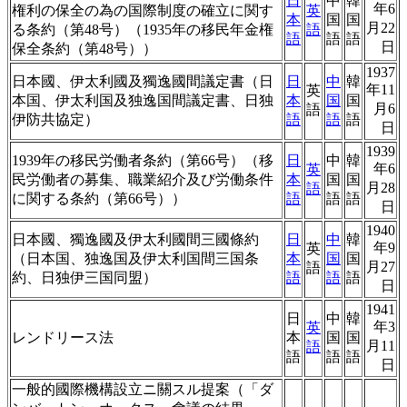
日
中
韓
年6
権利の保全の為の国際制度の確立に関す
英
本
国
国
月22
る条約（第48号）（1935年の移民年金権
語
語
語
語
日
保全条約（第48号））
1937
日本國、伊太利國及獨逸國間議定書（日
日
中
韓
年11
英
本国、伊太利国及独逸国間議定書、日独
本
国
国
月6
語
伊防共協定）
語
語
語
日
1939
1939年の移民労働者条約（第66号）（移
日
中
韓
年6
英
民労働者の募集、職業紹介及び労働条件
本
国
国
月28
語
に関する条約（第66号））
語
語
語
日
1940
日本國、獨逸國及伊太利國間三國條約
日
中
韓
年9
英
（日本国、独逸国及伊太利国間三国条
本
国
国
月27
語
約、日独伊三国同盟）
語
語
語
日
1941
日
中
韓
年3
英
レンドリース法
本
国
国
月11
語
語
語
語
日
一般的國際機構設立ニ關スル提案（「ダ