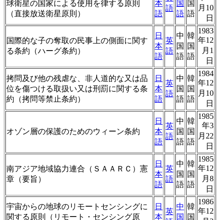
球衛星の国家による使用を律する原則
本
国
国
月10
語
（直接放送衛星原則）
語
語
語
日
1983
日
中
韓
年12
国際的な子の奪取の民事上の側面に関す
英
本
国
国
月1
る条約（ハーグ条約）
語
語
語
語
日
1984
拷問及び他の残虐な、非人道的な又は品
日
中
韓
年12
英
位を傷つける取扱い又は刑罰に関する条
本
国
国
月10
語
約（拷問等禁止条約）
語
語
語
日
1985
日
中
韓
年3
英
オゾン層の保護のためのウィーン条約
本
国
国
月22
語
語
語
語
日
1985
日
中
韓
年12
南アジア地域協力連合（ＳＡＡＲＣ）憲
英
本
国
国
月8
章（要旨）
語
語
語
語
日
1986
宇宙からの地球のリモートセンシングに
日
中
韓
年12
英
関する原則（リモート・センシング原
本
国
国