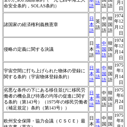
月1
語
命安全条約，SOLAS条約）
語
語
語
日
1974
日
中
韓
年12
英
諸国家の経済権利義務憲章
本
国
国
月12
語
語
語
語
日
1974
日
中
韓
年12
英
侵略の定義に関する決議
本
国
国
月14
語
語
語
語
日
1975
日
中
韓
年1
宇宙空間に打ち上げられた物体の登録に
英
本
国
国
月14
関する条約（宇宙物体登録条約）
語
語
語
語
日
劣悪な条件の下にある移住並びに移民労
1975
日
中
韓
年6
働者の機会及び待遇の均等の促進に関す
英
本
国
国
月24
る条約（第143号）（1975年の移民労働者
語
語
語
語
日
（補足規定）条約（第143号））
1975
日
中
韓
年8
欧州安全保障・協力会議（ＣＳＣＥ）最
英
本
国
国
月1
終文書（英文）
語