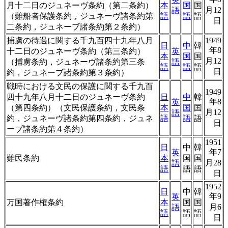
月十二日のジュネーヴ条約（第二条約）
本
国
国
月12
語
（難船者保護条約，ジュネーヴ諸条約第
語
語
語
日
二条約，ジュネーブ諸条約第２条約）
捕虜の待遇に関する千九百四十九年八月
1949
日
中
韓
年8
十二日のジュネーヴ条約（第三条約）
英
本
国
国
月12
（捕虜条約，ジュネーヴ諸条約第三条
語
語
語
語
日
約，ジュネーブ諸条約第３条約）
戦時における文民の保護に関する千九百
1949
四十九年八月十二日のジュネーヴ条約
日
中
韓
年8
英
（第四条約）（文民保護条約，文民条
本
国
国
月12
語
約，ジュネーヴ諸条約第四条約，ジュネ
語
語
語
日
ーブ諸条約第４条約）
1951
日
中
韓
年7
英
難民条約
本
国
国
月28
語
語
語
語
日
1952
日
中
韓
年9
英
万国著作権条約
本
国
国
月6
語
語
語
語
日