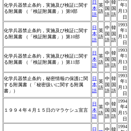
日
中
韓
年1
化学兵器禁止条約，実施及び検証に関す
英
本
国
国
月13
る附属書 （「検証附属書」）第9部
語
語
語
語
日
1993
日
中
韓
年1
化学兵器禁止条約，実施及び検証に関す
英
本
国
国
月13
る附属書 （「検証附属書」）第10部
語
語
語
語
日
1993
日
中
韓
年1
化学兵器禁止条約，実施及び検証に関す
英
本
国
国
月13
る附属書 （「検証附属書」）第11部
語
語
語
語
日
1993
化学兵器禁止条約，秘密情報の保護に関
日
中
韓
年1
英
する附属書（「秘密扱いに関する附属
本
国
国
月13
語
書」）
語
語
語
日
1994
日
中
韓
年4
英
１９９４年４月１５日のマラケシュ宣言
本
国
国
月15
語
語
語
語
日
1994
日
中
韓