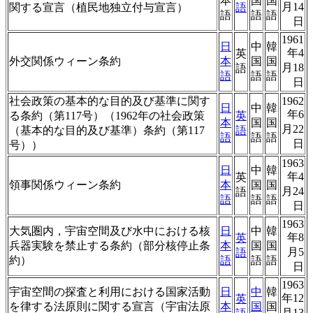
本
国
国
月14
関する宣言（植民地独立付与宣言）
語
語
語
語
日
1961
日
中
韓
年4
英
外交関係ウィーン条約
本
国
国
月18
語
語
語
語
日
社会政策の基本的な目的及び基準に関す
1962
日
中
韓
年6
る条約（第117号）（1962年の社会政策
英
本
国
国
月22
（基本的な目的及び基準）条約（第117
語
語
語
語
日
号））
1963
日
中
韓
年4
英
領事関係ウィーン条約
本
国
国
月24
語
語
語
語
日
1963
大気圏内，宇宙空間及び水中における核
日
中
韓
年8
英
兵器実験を禁止する条約（部分核停止条
本
国
国
月5
語
約）
語
語
語
日
1963
宇宙空間の探査と利用における国家活動
日
中
韓
年12
英
を律する法原則に関する宣言（宇宙法原
本
国
国
月13