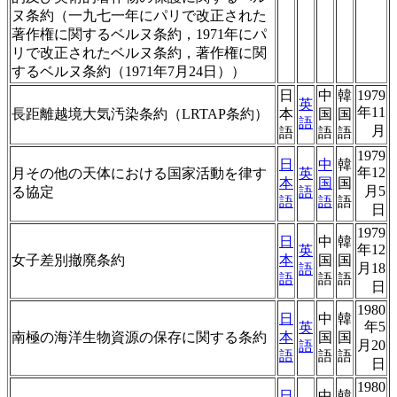
ヌ条約（一九七一年にパリで改正された
著作権に関するベルヌ条約，1971年にパ
リで改正されたベルヌ条約，著作権に関
するベルヌ条約（1971年7月24日））
日
中
韓
1979
英
年11
長距離越境大気汚染条約（LRTAP条約）
本
国
国
語
月
語
語
語
1979
日
中
韓
年12
月その他の天体における国家活動を律す
英
本
国
国
月5
る協定
語
語
語
語
日
1979
日
中
韓
年12
英
女子差別撤廃条約
本
国
国
月18
語
語
語
語
日
1980
日
中
韓
年5
英
南極の海洋生物資源の保存に関する条約
本
国
国
月20
語
語
語
語
日
1980
日
中
韓