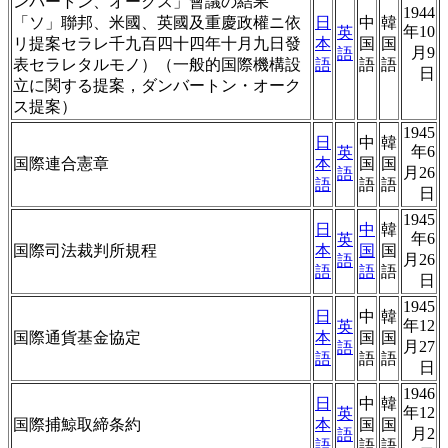
ンバートン、オークス」會議の結果
1944
「ソ」聯邦、米國、英國及重慶政權ニ依
日
中
韓
年10
英
リ提案セラレ千九百四十四年十月九日發
本
国
国
月9
語
表セラレタルモノ）（一般的国際機構設
語
語
語
日
立に関する提案，ダンバートン・オーク
ス提案）
1945
日
中
韓
年6
英
国際連合憲章
本
国
国
月26
語
語
語
語
日
1945
日
中
韓
年6
英
国際司法裁判所規程
本
国
国
月26
語
語
語
語
日
1945
日
中
韓
年12
英
国際通貨基金協定
本
国
国
月27
語
語
語
語
日
1946
日
中
韓
年12
英
国際捕鯨取締条約
本
国
国
月2
語
語
語
語