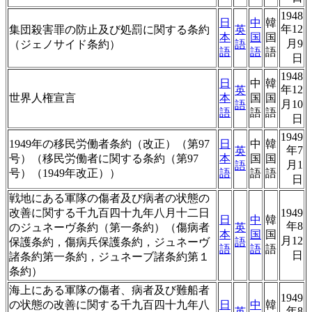
1948
日
中
韓
年12
集団殺害罪の防止及び処罰に関する条約
英
本
国
国
月9
（ジェノサイド条約）
語
語
語
語
日
1948
日
中
韓
年12
英
世界人権宣言
本
国
国
月10
語
語
語
語
日
1949
1949年の移民労働者条約（改正）（第97
日
中
韓
年7
英
号）（移民労働者に関する条約（第97
本
国
国
月1
語
号）（1949年改正））
語
語
語
日
戦地にある軍隊の傷者及び病者の状態の
改善に関する千九百四十九年八月十二日
1949
日
中
韓
年8
のジュネーヴ条約（第一条約）（傷病者
英
本
国
国
月12
保護条約，傷病兵保護条約，ジュネーヴ
語
語
語
語
日
諸条約第一条約，ジュネーブ諸条約第１
条約）
海上にある軍隊の傷者、病者及び難船者
1949
の状態の改善に関する千九百四十九年八
日
中
韓
年8
英