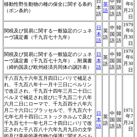
日
中
韓
年6
移動性野生動物の種の保全に関する条約
英
本
国
国
月23
（ボン条約）
語
語
語
語
日
1979
日
中
韓
年6
関税及び貿易に関する一般協定のジュネ
英
本
国
国
月30
ーヴ議定書（千九百七十九年）
語
語
語
語
日
1979
関税及び貿易に関する一般協定のジュネ
日
中
韓
年6
英
ーヴ議定書（千九百七十九年），附属書
本
国
国
月30
語
（締約国及び欧州経済共同体の譲許表）
語
語
語
日
千八百九十六年五月四日にパリで補足さ
れ、千九百八年十一月十三日にベルリン
で改正され、千九百十四年三月二十日に
ベルヌで補足され並びに千九百二十八年
六月二日にローマで、千九百四十八年六
月二十六日にブラッセルで、千九百六十
1971
日
中
韓
年7
七年七月十四日にストックホルムで及び
英
本
国
国
月24
千九百七十一年七月二十四日にパリで改
語
語
語
語
日
正された千八百八十六年九月九日の文学
的及び美術的著作物の保護に関するベル