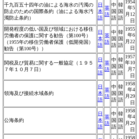
1954
千九百五十四年の油による海水の汚濁の
日
中
韓
年5
英
防止のための国際条約（油による海水汚
本
国
国
月12
語
濁防止条約）
語
語
語
日
開発程度の低い国及び領域における移住
1955
日
中
韓
年6
労働者の保護に関する勧告（第100号）
英
本
国
国
月22
（1955年の移住労働者保護（低開発国）
語
語
語
語
日
勧告（第100号））
1957
日
中
韓
年10
関税及び貿易に関する一般協定（１９５
英
本
国
国
月7
７年１０月７日）
語
語
語
語
日
1958
日
中
韓
年4
英
領海及び接続水域条約
本
国
国
月29
語
語
語
語
日
1958
日
中
韓
年4
英
公海条約
本
国
国
月29
語
語
語
語
日
1958