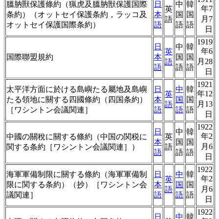
膃肭獸保護條約（猟虎及膃肭獣保護国際
日
中
韓
年7
英
条約）（オットセイ保護条約，ラッコ及
本
国
国
月7
語
オットセイ保護国際条約）
語
語
語
日
1919
日
中
韓
年6
英
国際聯盟規約
本
国
国
月28
語
語
語
語
日
1921
太平洋方面に於ける島嶼たる屬地及島嶼
日
中
韓
年12
英
たる領地に關する四國條約（四国条約）
本
国
国
月13
語
［ワシントン会議関連］
語
語
語
日
1922
日
中
韓
年2
中國の關稅に關する條約（中国の関税に
英
本
国
国
月6
関する条約［ワシントン会議関連］）
語
語
語
語
日
1922
海軍軍備制限に關する條約（海軍軍備制
日
中
韓
年2
英
限に関する条約）（抄）［ワシントン会
本
国
国
月6
語
議関連］
語
語
語
日
1922
日
中
韓