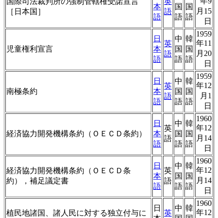
年9
国際司法裁判所の強制管轄権受諾宣言
英
本
国
国
月15
［日本国］
語
語
語
語
日
1959
日
中
韓
年11
英
児童権利宣言
本
国
国
月20
語
語
語
語
日
1959
日
中
韓
年12
英
南極条約
本
国
国
月1
語
語
語
語
日
1960
日
中
韓
年12
英
経済協力開発機構条約（ＯＥＣＤ条約）
本
国
国
月14
語
語
語
語
日
1960
日
中
韓
年12
経済協力開発機構条約（ＯＥＣＤ条
英
本
国
国
月14
約），補足議定書
語
語
語
語
日
1960
日
中
韓
年12
植民地諸国、諸人民に対する独立付与に
英