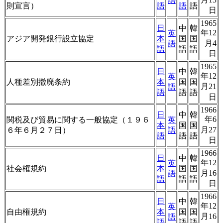
語
則宣言）
語
語
語
日
1965
日
中
韓
年12
英
アジア開発銀行設立協定
本
国
国
月4
語
語
語
語
日
1965
日
中
韓
年12
英
人種差別撤廃条約
本
国
国
月21
語
語
語
語
日
1966
日
中
韓
年6
関税及び貿易に関する一般協定（１９６
英
本
国
国
月27
６年６月２７日）
語
語
語
語
日
1966
日
中
韓
年12
英
社会権規約
本
国
国
月16
語
語
語
語
日
1966
日
中
韓
年12
英
自由権規約
本
国
国
月16
語
語
語
語