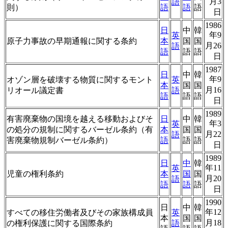
月3
語
則）
語
語
語
日
1986
日
中
韓
年9
英
原子力事故の早期通報に関する条約
本
国
国
月26
語
語
語
語
日
1987
日
中
韓
年9
オゾン層を破壊する物質に関するモント
英
本
国
国
月16
リオール議定書
語
語
語
語
日
1989
有害廃棄物の国境を越える移動およびそ
日
中
韓
年3
英
の処分の規制に関するバーゼル条約（有
本
国
国
月22
語
害廃棄物規制バーゼル条約）
語
語
語
日
1989
日
中
韓
年11
英
児童の権利条約
本
国
国
月20
語
語
語
語
日
1990
日
中
韓
年12
すべての移住労働者及びその家族構成員
英
本
国
国
月18
の権利保護に関する国際条約
語