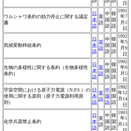
語
語
語
日
1991
日
中
韓
年7
ワルシャワ条約の効力停止に関する議定
英
本
国
国
月1
書
語
語
語
語
日
1992
日
中
韓
年5
英
気候変動枠組条約
本
国
国
月9
語
語
語
語
日
1992
日
中
韓
年6
生物の多様性に関する条約（生物多様性
英
本
国
国
月5
条約）
語
語
語
語
日
1992
宇宙空間における原子力電源（N.P.S.）の
日
中
韓
年12
英
使用に関する原則（原子力電源利用原
本
国
国
月14
語
則）
語
語
語
日
1993
日
中
韓
年1
英
化学兵器禁止条約
本
国
国
月13
語
語
語
語
日