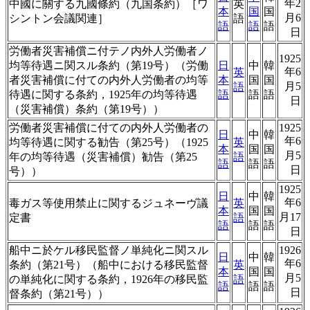
年2
中國に關する九國條約（九国条約）［ワ
英
本
国
国
月6
シントン会議関連］
語
語
語
語
日
労働者災害補償ニ付テノ内外人労働者ノ
1925
均等待遇ニ関スル条約（第19号）（労働
日
中
韓
年6
英
者災害補償に付ての内外人労働者の均等
本
国
国
月5
語
待遇に関する条約，1925年の均等待遇
語
語
語
日
（災害補償）条約（第19号））
労働者災害補償に付ての内外人労働者の
1925
日
中
韓
年6
均等待遇に関する勧告（第25号）（1925
英
本
国
国
月5
年の均等待遇（災害補償）勧告（第25
語
語
語
語
日
号））
1925
日
中
韓
年6
毒ガス等使用禁止に関するジュネーヴ議
英
本
国
国
月17
定書
語
語
語
語
日
船中ニ於ケル移民監督ノ単純化ニ関スル
1926
日
中
韓
年6
条約（第21号）（船中における移民監督
英
本
国
国
月5
の単純化に関する条約，1926年の移民監
語
語
語
語
日
督条約（第21号））