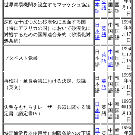
年4
英
世界貿易機関を設立するマラケシュ協定
本
国
国
月15
語
語
語
語
日
深刻な干ばつ又は砂漠化に直面する国
1994
日
中
韓
年6
（特にアフリカの国）において砂漠化に
英
本
国
国
月17
対処するための国際連合条約（砂漠化対
語
語
語
語
日
処条約）
1994
日
中
韓
年12
英
ブダペスト覚書
本
国
国
月15
語
語
語
語
日
1995
日
中
韓
年5
再検討・延長会議における決定、決議
英
本
国
国
月11
（英文）
語
語
語
語
日
1995
日
中
韓
年10
失明をもたらすレーザー兵器に関する議
英
本
国
国
月13
定書（議定書IV）
語
語
語
語
日
1996
日
中
韓
年5
特定通常兵器使用禁止制限条約の改正議
英