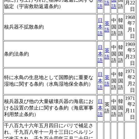
月22
語
協定（宇宙救助返還条約）
語
語
語
日
1968
日
中
韓
年7
英
核兵器不拡散条約
本
国
国
月1
語
語
語
語
日
1969
日
中
韓
年5
英
条約法条約
本
国
国
月23
語
語
語
語
日
1971
日
中
韓
年2
特に水鳥の生息地として国際的に重要な
英
本
国
国
月2
湿地に関する条約（水鳥湿地保全条約）
語
語
語
語
日
1971
核兵器及び他の大量破壊兵器の海底にお
日
中
韓
年2
英
ける設置の禁止に関する条約（海底軍事
本
国
国
月11
語
利用禁止条約）
語
語
語
日
千八百九十六年五月四日にパリで補足さ
れ、千九百八年十一月十三日にベルリン
で改正され、千九百十四年三月二十日に