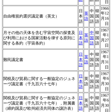
日
1966
日
中
韓
年12
英
自由権規約選択議定書（英文）
本
国
国
月16
語
語
語
語
日
1967
月その他の天体を含む宇宙空間の探査及
日
中
韓
年1
英
び利用における国家活動を律する原則に
本
国
国
月27
語
関する条約（宇宙条約）
語
語
語
日
1967
日
中
韓
年1
英
難民議定書
本
国
国
月31
語
語
語
語
日
1967
日
中
韓
年6
関税及び貿易に関する一般協定のジュネ
英
本
国
国
月30
ーヴ議定書（千九百六十七年）
語
語
語
語
日
1967
関税及び貿易に関する一般協定のジュネ
日
中
韓
年6
英
ーヴ議定書（千九百六十七年），附属書
本
国
国
月30
語
（締約国及び欧州経済共同体の譲許表）
語
語
語
日