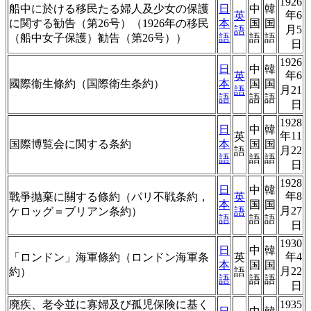
1926
船中に於ける移民たる婦人及少女の保護
日
中
韓
年6
英
に関する勧告（第26号）（1926年の移民
本
国
国
月5
語
（船中女子保護）勧告（第26号））
語
語
語
日
1926
日
中
韓
年6
英
國際衞生條約（国際衛生条約）
本
国
国
月21
語
語
語
語
日
1928
日
中
韓
年11
英
国際博覧会に関する条約
本
国
国
月22
語
語
語
語
日
1928
日
中
韓
年8
戰爭抛棄に關する條約（パリ不戦条約，
英
本
国
国
月27
ケロッグ＝ブリアン条約）
語
語
語
語
日
1930
日
中
韓
年4
「ロンドン」海軍條約（ロンドン海軍条
英
本
国
国
月22
約）
語
語
語
語
日
廃疾、老令並に寡婦及び孤児保険に基く
1935