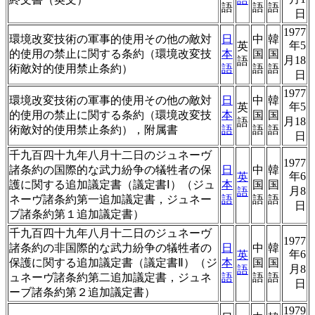
語
語
語
日
1977
環境改変技術の軍事的使用その他の敵対
日
中
韓
年5
英
的使用の禁止に関する条約（環境改変技
本
国
国
月18
語
術敵対的使用禁止条約）
語
語
語
日
1977
環境改変技術の軍事的使用その他の敵対
日
中
韓
年5
英
的使用の禁止に関する条約（環境改変技
本
国
国
月18
語
術敵対的使用禁止条約），附属書
語
語
語
日
千九百四十九年八月十二日のジュネーヴ
1977
諸条約の国際的な武力紛争の犠牲者の保
日
中
韓
年6
英
護に関する追加議定書（議定書Ⅰ）（ジュ
本
国
国
月8
語
ネーヴ諸条約第一追加議定書，ジュネー
語
語
語
日
ブ諸条約第１追加議定書）
千九百四十九年八月十二日のジュネーヴ
1977
諸条約の非国際的な武力紛争の犠牲者の
日
中
韓
年6
英
保護に関する追加議定書（議定書Ⅱ）（ジ
本
国
国
月8
語
ュネーヴ諸条約第二追加議定書，ジュネ
語
語
語
日
ーブ諸条約第２追加議定書）
1979