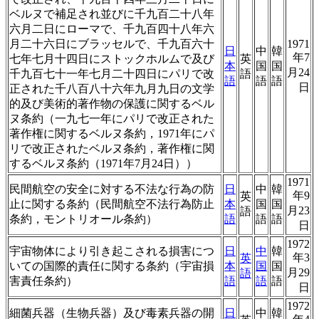
ベルヌで補足され並びに千九百二十八年
六月二日にローマで、千九百四十八年六
月二十六日にブラッセルで、千九百六十
1971
日
中
韓
年7
七年七月十四日にストックホルムで及び
英
本
国
国
月24
千九百七十一年七月二十四日にパリで改
語
語
語
語
日
正された千八百八十六年九月九日の文学
的及び美術的著作物の保護に関するベル
ヌ条約（一九七一年にパリで改正された
著作権に関するベルヌ条約，1971年にパ
リで改正されたベルヌ条約，著作権に関
するベルヌ条約（1971年7月24日））
1971
民間航空の安全に対する不法な行為の防
日
中
韓
年9
英
止に関する条約（民間航空不法行為防止
本
国
国
月23
語
条約，モントリオール条約）
語
語
語
日
1972
宇宙物体により引き起こされる損害につ
日
中
韓
年3
英
いての国際的責任に関する条約（宇宙損
本
国
国
月29
語
害責任条約）
語
語
語
日
1972
細菌兵器（生物兵器）及び毒素兵器の開
日
中
韓