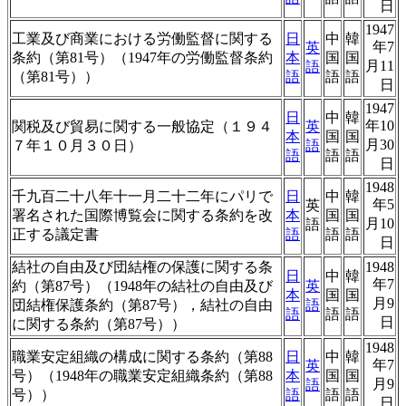
日
1947
工業及び商業における労働監督に関する
日
中
韓
年7
英
条約（第81号）（1947年の労働監督条約
本
国
国
月11
語
（第81号））
語
語
語
日
1947
日
中
韓
年10
関税及び貿易に関する一般協定（１９４
英
本
国
国
月30
７年１０月３０日）
語
語
語
語
日
1948
千九百二十八年十一月二十二年にパリで
日
中
韓
年5
英
署名された国際博覧会に関する条約を改
本
国
国
月10
語
正する議定書
語
語
語
日
結社の自由及び団結権の保護に関する条
1948
日
中
韓
年7
約（第87号）（1948年の結社の自由及び
英
本
国
国
月9
団結権保護条約（第87号），結社の自由
語
語
語
語
日
に関する条約（第87号））
1948
職業安定組織の構成に関する条約（第88
日
中
韓
年7
英
号）（1948年の職業安定組織条約（第88
本
国
国
月9
語
号））
語
語
語
日