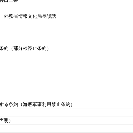
答口上書
一外務省情報文化局長談話
条約（部分核停止条約）
する条約（海底軍事利用禁止条約）
声明）