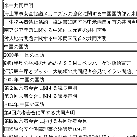
米中共同声明
海上軍事安全協議メカニズムの強化に関する中国国防部と米
「生物兵器禁止条約」議定書に関する中米両国元首の共同声
南アジア問題に関する中米両国元首の共同声明
対人地雷問題に関する中米両国元首の共同声明
中国の国防
2000年 中国の国防
朝鮮半島の平和のためのＡＳＥＭコペンハーゲン政治宣言
江沢民主席とブッシュ大統領の共同記者会見でイラン問題、
2002年 中国の国防
第２回六者会合に関する議長声明
第３回六者会合に関する議長声明
2004年 中国の国防
第4回六者会合に関する共同声明
第四回六者会合における共同記者会見
国際連合安全保障理事会決議第1695号