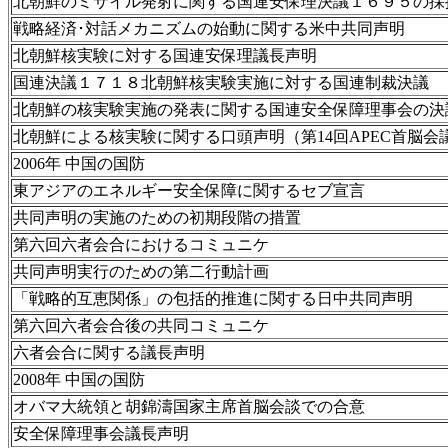
北朝鮮のミサイル発射に関する国連安保理決議１６９５の採
戦略経済･対話メカニズムの始動に関する米中共同声明
北朝鮮核実験に対する国連安保理議長声明
国連決議１７１８北朝鮮核実験実施に対する国連制裁決議
北朝鮮の核実験実施の発表に関する国連安全保障理事会の決
北朝鮮による核実験に関する口頭声明（第14回APEC首脳会
2006年 中国の国防
東アジアのエネルギー安全保障に関するセブ宣言
共同声明の実施のための初期段階の措置
第六回六者会合におけるコミュニケ
共同声明実行のための第二行動計画
「戦略的互恵関係」の包括的推進に関する日中共同声明
第六回六者会合後の共同コミュニケ
六者会合に関する議長声明
2008年 中国の国防
オバマ大統領と胡錦濤国家主席首脳会談での合意
安全保障理事会議長声明