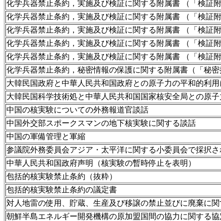
化学兵器禁止条約，実施及び検証に関する附属書 （「検証
化学兵器禁止条約，実施及び検証に関する附属書 （「検証
化学兵器禁止条約，実施及び検証に関する附属書 （「検証附
化学兵器禁止条約，実施及び検証に関する附属書 （「検証附
化学兵器禁止条約，実施及び検証に関する附属書 （「検証附
化学兵器禁止条約，秘密情報の保護に関する附属書（「秘密
大韓民国政府と中華人民共和国政府との原子力の平和的利用
大韓民国科学技術処と中華人民共和国国家核安全局との原子
中国の核実験についての外務報道官談話
中国外交部スポークスマンの地下核実験に関する談話
中国の軍備管理と軍縮
参議院外務委員会アジア・太平洋に関する小委員会で採択さ
中華人民共和国政府声明（核実験の暫時停止を表明）
包括的核実験禁止条約（抜粋）
包括的核実験禁止条約の議定書
対人地雷の使用、貯蔵、生産及び移譲の禁止並びに廃棄に関
朝鮮半島エネルギー開発機構の原加盟国間の協力に関する協