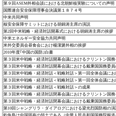
第９回ASEM外相会談における北朝鮮核実験についての声明
国際連合安全保障理事会決議第１８７４号
中米共同声明
核安全保障サミットにおける胡錦涛主席の演説
第2回中米戦略・経済対話開幕式における胡錦涛主席の挨拶
中米エネルギー安全協力共同声明
米外交委員会昼食会におけ楊潔篪外相の挨拶
2010年度｢中国の国防｣白書
第３回米中戦略・経済対話開幕会議におけるクリントン国務
第３回米中戦略・経済対話開幕会議における戴秉国国務委員
第３回米中戦略・経済対話＜戦略対話＞第一回全体会議にお
第３回米中戦略・経済対話＜戦略対話＞第一回全体会議にお
第３回米中戦略・経済対話＜戦略対話＞の成果
第３回米中戦略・経済対話閉幕会議におけるクリントン国務
第３回米中戦略・経済対話閉幕会議における戴秉国国務委員
第10回シャングリラ・ダイアログにおける梁光烈国防相の演
釣魚島は中国固有の領土である（中華人民共和国国務院報道