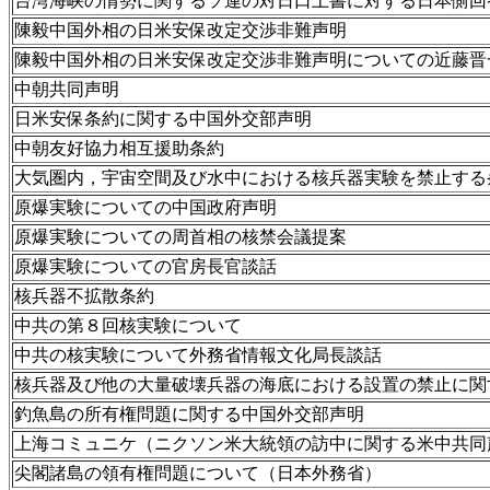
台湾海峡の情勢に関するソ連の対日口上書に対する日本側回
陳毅中国外相の日米安保改定交渉非難声明
陳毅中国外相の日米安保改定交渉非難声明についての近藤晋
中朝共同声明
日米安保条約に関する中国外交部声明
中朝友好協力相互援助条約
大気圏内，宇宙空間及び水中における核兵器実験を禁止する
原爆実験についての中国政府声明
原爆実験についての周首相の核禁会議提案
原爆実験についての官房長官談話
核兵器不拡散条約
中共の第８回核実験について
中共の核実験について外務省情報文化局長談話
核兵器及び他の大量破壊兵器の海底における設置の禁止に関
釣魚島の所有権問題に関する中国外交部声明
上海コミュニケ（ニクソン米大統領の訪中に関する米中共同
尖閣諸島の領有権問題について（日本外務省）