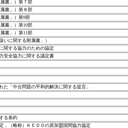
附属書」）第７部
附属書」）第８部
属書」）第9部
属書」）第10部
属書」）第11部
扱いに関する附属書」）
に関する協力のための協定
力安全協力に関する議定書
れた「中台問題の平和的解決に関する提言」
する条約
定，（略称）ＫＥＤＯの原加盟国間協力協定