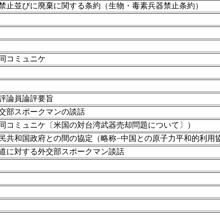
禁止並びに廃棄に関する条約（生物・毒素兵器禁止条約）
同コミュニケ
評論員論評要旨
交部スポークマンの談話
同コミュニケ〔米国の対台湾武器売却問題について〕）
民共和国政府との間の協定（略称−中国との原子力平和的利用
道に対する外交部スポークマン談話