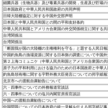
細菌兵器（生物兵器）及び毒素兵器の開発，生産及び貯蔵の
日本国政府と中華人民共和国政府の共同声明
日韓大陸棚協定に対する中国外交部声明
日本国と中華人民共和国との間の平和友好条約
中華人民共和国とアメリカ合衆国の外交関係樹立に関する共
台湾関係法
台湾関係法
「断固我が国の大陸棚の主権権利を守る」と題する人民日報
中国釣魚島の漁場資源に関する日本側の調査について中国外
第２上海コミュニケ（中華人民共和国とアメリカ合衆国の共
原子力の平和利用における協力のための日本国政府と中華人
釣魚島領有権に関する宇野外務大臣発言についての邦字紙報
北京市への渡航自粛勧告について
六・四事件についての外務報道官談話
六・四事件についての塩川内閣官房長官談話
中国への渡航自粛勧告について
中国問題についての日本政府の統一見解を伝える邦字紙記事