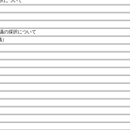
択について
議の採択について
議）