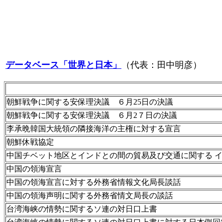
データベース「世界と日本」
（代表：田中明彦）
朝鮮戦争に関する安保理決議 ６月25日の決議
朝鮮戦争に関する安保理決議 ６月2７日の決議
李承晩韓国大統領の隣接海洋の主権に対する宣言
朝鮮休戦協定
中国チベット地区とインドとの間の貿易及び交通に関する
中国の領海宣言
中国の領海宣言に対する外務省情報文化局長談話
中国の領海声明に関する外務省情文局長の談話
台湾海峡の情勢に関するソ連の対日口上書